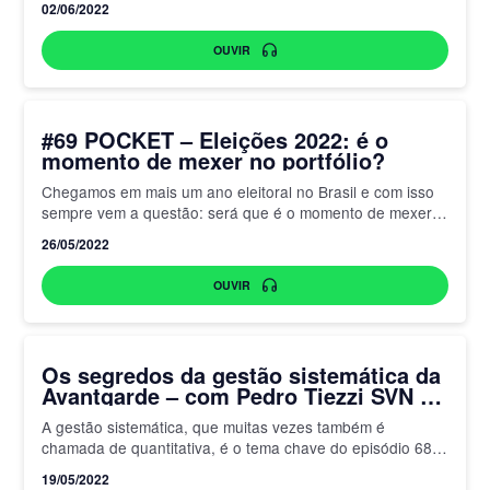
02/06/2022
OUVIR
#69 POCKET – Eleições 2022: é o
momento de mexer no portfólio?
Chegamos em mais um ano eleitoral no Brasil e com isso
sempre vem a questão: será que é o momento de mexer
no portfólio de investimentos?…
26/05/2022
OUVIR
Os segredos da gestão sistemática da
Avantgarde – com Pedro Tiezzi SVN e
Luciano França da Avantgarde
A gestão sistemática, que muitas vezes também é
chamada de quantitativa, é o tema chave do episódio 68
do RetornoCast. Convidamos Pedro Tiezzi, da SNV, e…
19/05/2022