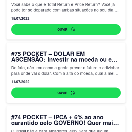
de uma ação
Você sabe o que é Total Return e Price Return? Você já
pode ter se deparado com ambas situações no seu dia a
dia como investidor….
15/07/2022
OUVIR
#75 POCKET – DÓLAR EM
ASCENSÃO: investir na moeda ou em
ativos?
De fato, não tem como a gente prever o futuro e adivinhar
para onde vai o dólar. Com a alta do moeda, qual a melhor
estratégia…
11/07/2022
OUVIR
#74 POCKET – IPCA + 6% ao ano
garantido pelo GOVERNO! Quer mais
o que?
O Brasil não é para amadores, ein? Será que algum