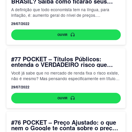
BRASIL? Saiba como ficarão seus
investimentos
A definição que todo economista tem na língua, para
inflação, é: aumento geral do nível de preços.
Formalmente é a perda de valor da sua moeda….
29/07/2022
OUVIR
#77 POCKET – Títulos Públicos:
entenda o VERDADEIRO risco que
você está tomando
Você já sabe que no mercado de renda fixa o risco existe,
não é mesmo? Mas pensando especificamente em títulos
públicos, você sabe exatamente o quanto…
29/07/2022
OUVIR
#76 POCKET – Preço Ajustado: o que
nem o Google te conta sobre o preço