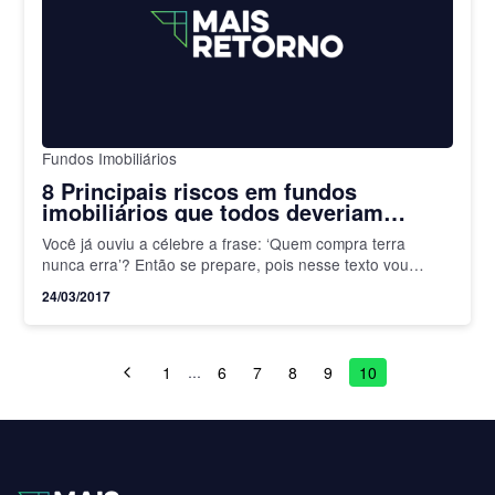
Fundos Imobiliários
8 Principais riscos em fundos
imobiliários que todos deveriam
conhecer antes de investir
Você já ouviu a célebre a frase: ‘Quem compra terra
nunca erra’? Então se prepare, pois nesse texto vou
contar algumas coisas que tenho certeza que…
24/03/2017
1
6
7
8
9
10
…