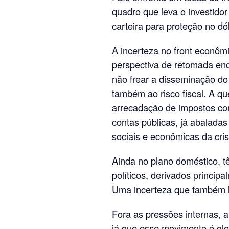
quadro que leva o investidor
carteira para proteção no dól
A incerteza no front econôm
perspectiva de retomada e
não frear a disseminação d
também ao risco fiscal. A q
arrecadação de impostos co
contas públicas, já abalada
sociais e econômicas da cri
Ainda no plano doméstico, t
políticos, derivados princip
Uma incerteza que também lev
Fora as pressões internas, a
já que esse movimento é glo