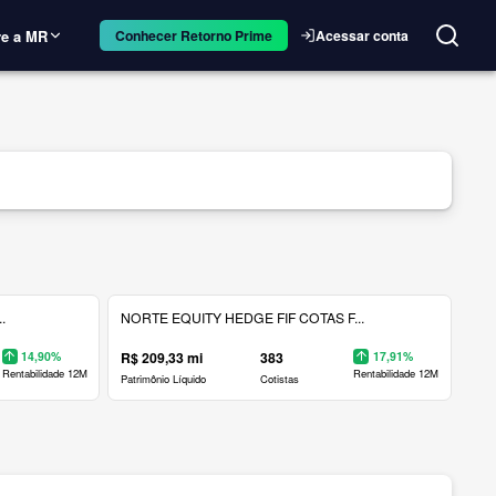
e a MR
Acessar conta
Conhecer Retorno Prime
.
NORTE EQUITY HEDGE FIF COTAS F...
14,90%
R$ 209,33 mi
383
17,91%
Rentabilidade 12M
Rentabilidade 12M
Patrimônio Líquido
Cotistas