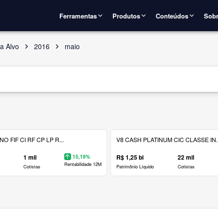
Ferramentas
Produtos
Conteúdos
Sobr
a Alvo
2016
maio
 FIF CI RF CP LP R...
V8 CASH PLATINUM CIC CLASSE IN..
1 mil
15,19%
R$ 1,25 bi
22 mil
Rentabilidade 12M
Cotistas
Patrimônio Líquido
Cotistas