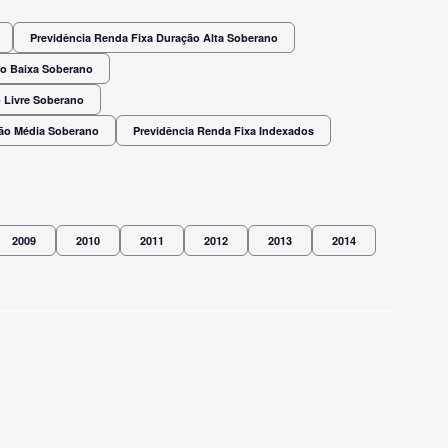
Previdência Renda Fixa Duração Alta Soberano
ão Baixa Soberano
 Livre Soberano
ção Média Soberano
Previdência Renda Fixa Indexados
2009
2010
2011
2012
2013
2014