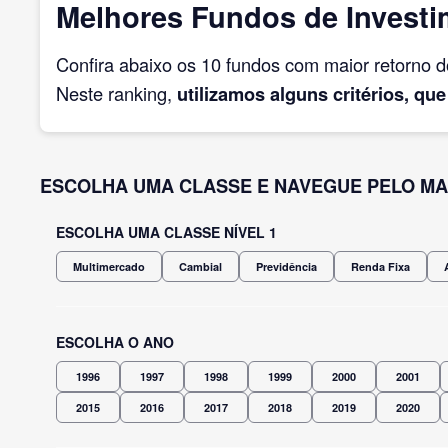
Melhores Fundos de Investim
Confira abaixo os 10 fundos com maior retorno 
Neste ranking,
utilizamos alguns critérios, que
ESCOLHA UMA CLASSE E NAVEGUE PELO MA
ESCOLHA UMA CLASSE NÍVEL 1
Multimercado
Cambial
Previdência
Renda Fixa
ESCOLHA O ANO
1996
1997
1998
1999
2000
2001
2015
2016
2017
2018
2019
2020