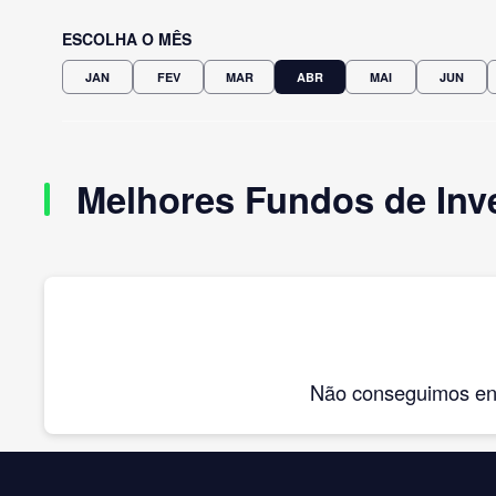
ESCOLHA O MÊS
JAN
FEV
MAR
ABR
MAI
JUN
Melhores Fundos de Inve
Não conseguimos enco