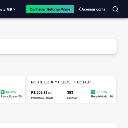
e a MR
Acessar conta
Conhecer Retorno Prime
.
NORTE EQUITY HEDGE FIF COTAS F...
14,90%
R$ 209,33 mi
383
17,91%
Rentabilidade 12M
Rentabilidade 12M
Patrimônio Líquido
Cotistas