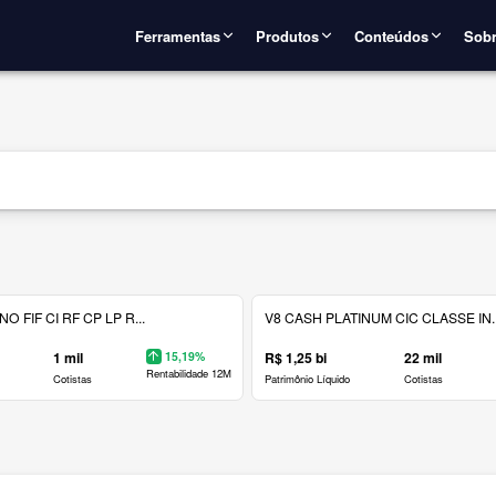
Ferramentas
Produtos
Conteúdos
Sobr
 FIF CI RF CP LP R...
V8 CASH PLATINUM CIC CLASSE IN..
1 mil
15,19%
R$ 1,25 bi
22 mil
Rentabilidade 12M
Cotistas
Patrimônio Líquido
Cotistas