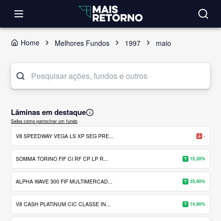
Home
Melhores Fundos
1997
maio
Lâminas em destaque
Saiba como patrocinar um fundo
V8 SPEEDWAY VEGA LS XP SEG PRE...
-
SOMMA TORINO FIF CI RF CP LP R...
15,20%
ALPHA WAVE 300 FIF MULTIMERCAD...
35,90%
V8 CASH PLATINUM CIC CLASSE IN...
14,90%