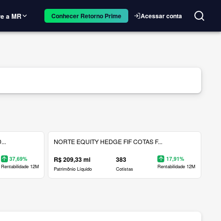
e a MR
Acessar conta
Conhecer Retorno Prime
..
NORTE EQUITY HEDGE FIF COTAS F...
37,69%
R$ 209,33 mi
383
17,91%
Rentabilidade 12M
Rentabilidade 12M
Patrimônio Líquido
Cotistas