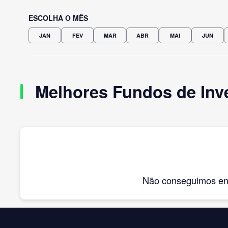
ESCOLHA O MÊS
JAN
FEV
MAR
ABR
MAI
JUN
Melhores Fundos de Inv
Não conseguimos enco