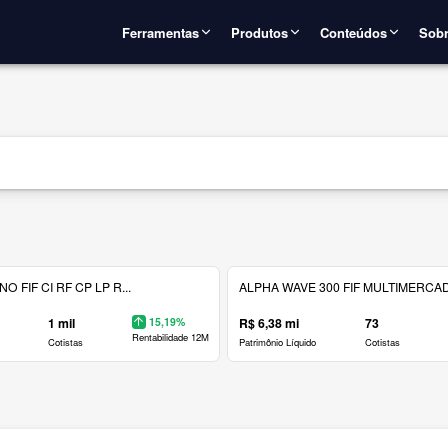
Ferramentas
Produtos
Conteúdos
Sobr
 FIF CI RF CP LP R...
ALPHA WAVE 300 FIF MULTIMERCAD.
1 mil
15,19%
R$ 6,38 mi
73
Rentabilidade 12M
Cotistas
Patrimônio Líquido
Cotistas