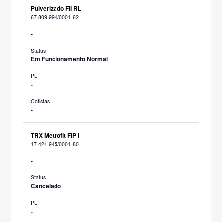
Pulverizado FII RL
67.809.994/0001-62
-
Status
Em Funcionamento Normal
PL
-
Cotistas
-
TRX Metrofit FIP I
17.421.945/0001-80
-
Status
Cancelado
PL
-