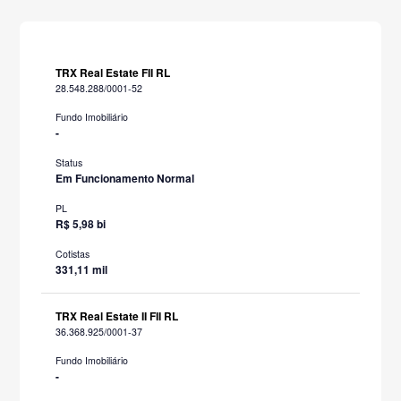
TRX Real Estate FII RL
28.548.288/0001-52
Fundo Imobiliário
-
Status
Em Funcionamento Normal
PL
R$ 5,98 bi
Cotistas
331,11 mil
TRX Real Estate II FII RL
36.368.925/0001-37
Fundo Imobiliário
-