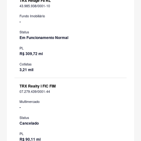
TRX Hedge FII RL
43.985.938/0001-10
Fundo Imobiliário
-
Status
Em Funcionamento Normal
PL
R$ 309,72 mi
Cotistas
3,21 mil
TRX Realty I FIC FIM
07.279.439/0001-44
Multimercado
-
Status
Cancelado
PL
R$ 90,11 mi