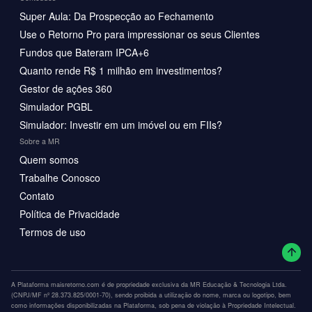
Super Aula: Da Prospecção ao Fechamento
Use o Retorno Pro para impressionar os seus Clientes
Fundos que Bateram IPCA+6
Quanto rende R$ 1 milhão em investimentos?
Gestor de ações 360
Simulador PGBL
Simulador: Investir em um imóvel ou em FIIs?
Sobre a MR
Quem somos
Trabalhe Conosco
Contato
Política de Privacidade
Termos de uso
A Plataforma maisretorno.com é de propriedade exclusiva da MR Educação & Tecnologia Ltda.
(CNPJ/MF nº 28.373.825/0001-70), sendo proibida a utilização do nome, marca ou logotipo, bem
como informações disponibilizadas na Plataforma, sob pena de violação à Propriedade Intelectual.