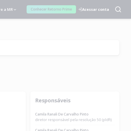
re a MR
Conhecer Retorno Prime
Acessar conta
Responsáveis
Camila Ranali De Carvalho Pinto
diretor responsável pela resolução 50 (pldft)
Camila Ranali De Carvalho Pinto