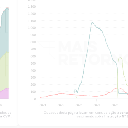
1.300
1.200
1.100
1.000
900
800
700
600
500
400
300
200
100
0
26
2021
2022
2023
2024
2025
ndos de
Os dados desta página levam em consideração
apena
da CVM.
investimento sob a
Instrução Nº 