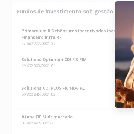
Fundos de investimento sob gestão de 
Primordium II Debêntures Incentivadas Incentivado
Financeiro Infra RF
57.682.222/0001-59
Solutions Optimum CDI FIC FIM
49.692.303/0001-01
Solutions CDI PLUS FIC FIDC RL
60.800.845/0001-93
Atena FIF Multimercado
03.890.892/0001-31