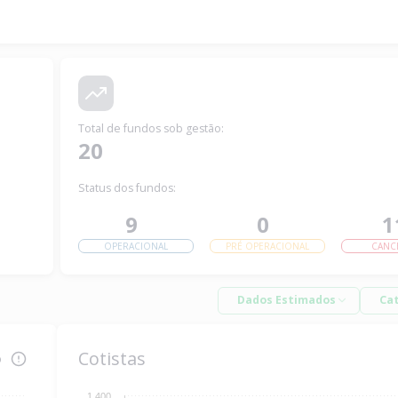
Total de fundos sob gestão
:
20
Status dos fundos:
9
0
1
OPERACIONAL
PRÉ OPERACIONAL
CANC
Dados Estimados
Ca
Cotistas
o
1.400