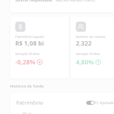
Diretor responsável:
Marcelo Karvelis Franco
Patrimônio Líquido
:
Número de cotistas
:
R$ 1,08 bi
2.322
Variação 30 dias:
Variação 30 dias:
-0,28%
4,80%
Histórico do fundo
Patrimônio
PL Ajustad
R$ 1 bi