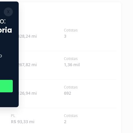
PL
Cotistas
R$ 428,24 mi
3
PL
Cotistas
R$ 267,82 mi
1,36 mil
PL
Cotistas
R$ 126,94 mi
692
PL
Cotistas
R$ 93,33 mi
2