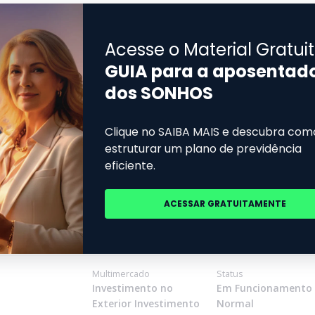
SWM GESTAO DE RECURSOS
 Investimento
Renda Fixa
Status
Duração Livre Crédito
Em Funcionamento
Livre
Normal
Multimercado
Status
Estratégia Livre
Em Funcionamento
Normal
FIDC
Status
Financeiro
Em Funcionamento
Normal
Multimercado
Status
Investimento no
Em Funcionamento
Exterior Investimento
Normal