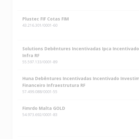
Plustec FIF Cotas FIM
43.216.301/0001-60
Solutions Debêntures Incentivadas Ipca Incentivad
Infra RF
55.597.133/0001-89
Huna Debêntures Incentivadas Incentivado Investi
Financeiro Infraestrutura RF
57.499.088/0001-55
Fimrdo Malta GOLD
54.973.692/0001-83