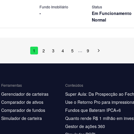
Fundo Imobiliário
Status
-
Em Funcionamento
Normal
…
1
2
3
4
5
9
Ferramentas
Conteúdos
Gerenciador de carteiras
Super Aula: Da Prospecção ao Fec
Comparador de ativos
Use o Retorno Pro para impressiona
Comparador de fundos
Fundos que Bateram IPCA+6
Simulador de carteira
Quanto rende R$ 1 milhão em inves
Gestor de ações 360