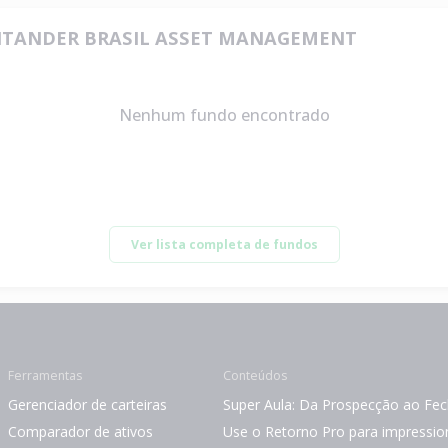
 SANTANDER BRASIL ASSET MANAGEMENT
Nenhum fundo encontrado
Ver lista completa de fundos
Ferramentas
Conteúdos
Gerenciador de carteiras
Super Aula: Da Prospecção ao Fe
Comparador de ativos
Use o Retorno Pro para impression