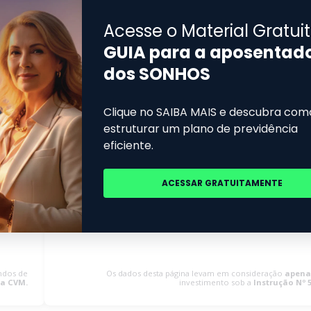
Buscando dados...
ndos de
Os dados desta página levam em consideração
apena
da CVM.
investimento sob a
Instrução Nº 