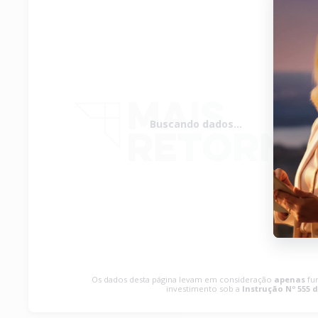
Buscando dados...
Os dados desta página levam em consideração
apenas
fu
investimento sob a
Instrução Nº 555 