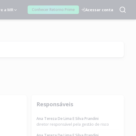
re a MR
Conhecer Retorno Prime
Acessar conta
Responsáveis
Ana Tereza De Lima E Silva Prandini
diretor responsável pela gestão de risco
Ana Tereza De Lima E Silva Prandini