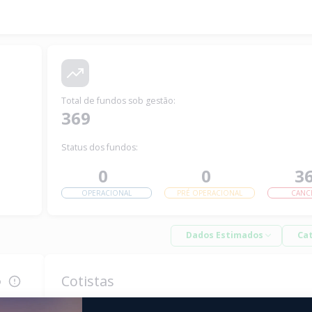
Total de fundos sob gestão
:
369
Status dos fundos:
0
0
3
OPERACIONAL
PRÉ OPERACIONAL
CANC
Dados Estimados
Ca
Cotistas
o