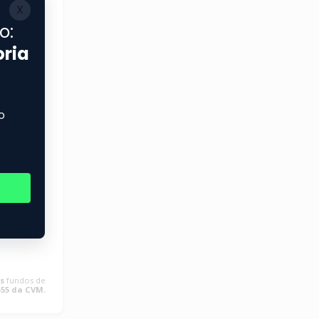
s
fundos de
555 da CVM.