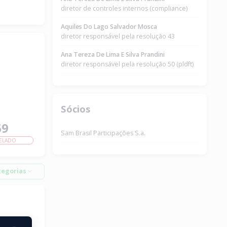
diretor de controles internos (compliance)
Aquiles Do Lago Salvador Mosca
diretor responsável pela resolução 43
Ana Tereza De Lima E Silva Prandini
diretor responsável pela resolução 50 (pldft)
Sócios
69
Sam Brasil Participações S.a.
ELADO
tegorias