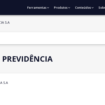
Ferramentas
Produtos
Conteúdos
Sob
IA S.A
 PREVIDÊNCIA
A S.A