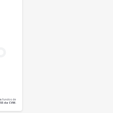
s
fundos de
555 da CVM.