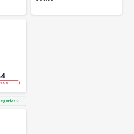
44
ELADO
tegorias