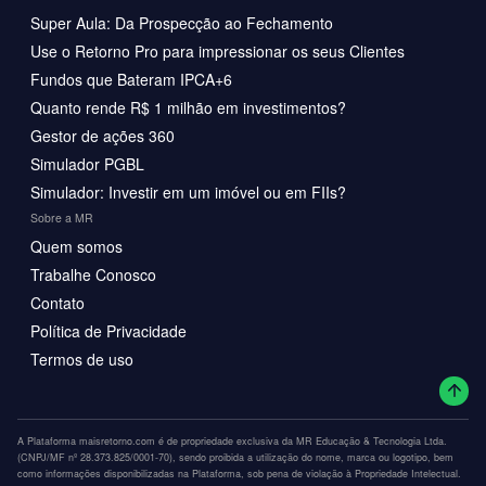
Super Aula: Da Prospecção ao Fechamento
Use o Retorno Pro para impressionar os seus Clientes
Fundos que Bateram IPCA+6
Quanto rende R$ 1 milhão em investimentos?
Gestor de ações 360
Simulador PGBL
Simulador: Investir em um imóvel ou em FIIs?
Sobre a MR
Quem somos
Trabalhe Conosco
Contato
Política de Privacidade
Termos de uso
A Plataforma maisretorno.com é de propriedade exclusiva da MR Educação & Tecnologia Ltda.
(CNPJ/MF nº 28.373.825/0001-70), sendo proibida a utilização do nome, marca ou logotipo, bem
como informações disponibilizadas na Plataforma, sob pena de violação à Propriedade Intelectual.