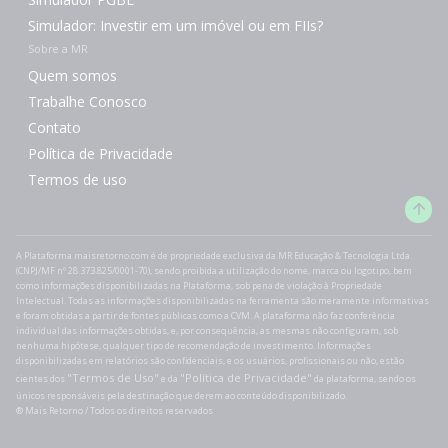
Simulador: Investir em um imóvel ou em FIIs?
Sobre a MR
Quem somos
Trabalhe Conosco
Contato
Política de Privacidade
Termos de uso
A Plataforma maisretorno.com é de propriedade exclusiva da MR Educação & Tecnologia Ltda.
(CNPJ/MF nº 28.373.825/0001-70), sendo proibida a utilização do nome, marca ou logotipo, bem
como informações disponibilizadas na Plataforma, sob pena de violação à Propriedade
Intelectual. Todas as informações disponibilizadas na ferramenta são meramente informativas
e foram obtidas a partir de fontes públicas como a CVM. A plataforma não faz conferência
individual das informações obtidas, e, por consequência, as mesmas não configuram, sob
nenhuma hipótese, qualquer tipo de recomendação de investimento. Informações
disponibilizadas em relatórios são confidenciais, e os usuários, profissionais ou não, estão
"Termos de Uso"
"Política de Privacidade"
cientes dos
e da
da plataforma, sendo os
únicos responsáveis pela destinação que derem ao conteúdo disponibilizado.
®️ Mais Retorno / Todos os direitos reservados