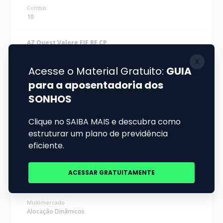
Cotistas
Eduardo Augusto Aun
10
Giancarlo Bruno Gentiluomo
Walter Maciel Neto
AZ Quest Valore FIF RF CP
19.782.311/0001-88
Hebert Clayton De Almeida
Renda Fixa
Igor Antonio Cardoso
Duração Livre Grau de Investimento
Laurence Pacheco Santiago De Mello
Status
Em Funcionamento Normal
Ronaldo Tadeu Zanin
PL
Stefano Del Papa
R$ 3,06 bi
Gustavo De Alencar Cardoso
Cotistas
47,59 mil
Plêiades Fundo De Investimento Em Participações Multiestraté
Flavio Yukio Ogochi
AZ Quest Altro Master FIF Multimercado CP
23.556.180/0001-98
Samir Maioral Silverio
Multimercado
Ernesto Luiz Dos Santos Pinheiro
Alocação Dinâmicos
Az Brasile Holding Ltda