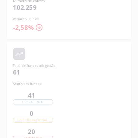
Número de cotistas
:
102.259
Variação 30 dias:
-2,58%
Total de fundos sob gestão
:
61
Status dos fundos:
41
OPERACIONAL
0
PRÉ OPERACIONAL
20