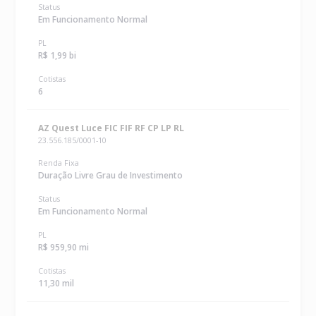
Status
Em Funcionamento Normal
PL
R$ 1,99 bi
Cotistas
6
AZ Quest Luce FIC FIF RF CP LP RL
23.556.185/0001-10
Renda Fixa
Duração Livre Grau de Investimento
Status
Em Funcionamento Normal
PL
R$ 959,90 mi
Cotistas
11,30 mil