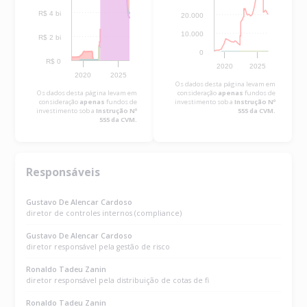
R$ 4 bi
20.000
10.000
R$ 2 bi
0
R$ 0
2020
2025
2020
2025
Os dados desta página levam em
Os dados desta página levam em
consideração
apenas
fundos de
consideração
apenas
fundos de
investimento sob a
Instrução Nº
investimento sob a
Instrução Nº
555 da CVM.
555 da CVM.
Responsáveis
Gustavo De Alencar Cardoso
diretor de controles internos (compliance)
Gustavo De Alencar Cardoso
diretor responsável pela gestão de risco
Ronaldo Tadeu Zanin
diretor responsável pela distribuição de cotas de fi
Ronaldo Tadeu Zanin