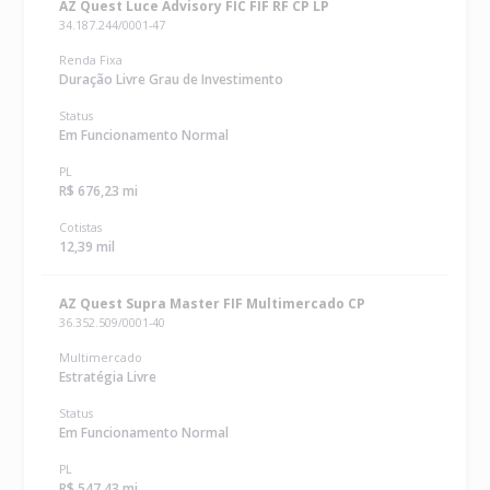
AZ Quest Luce Advisory FIC FIF RF CP LP
34.187.244/0001-47
Renda Fixa
Duração Livre Grau de Investimento
Status
Em Funcionamento Normal
PL
R$ 676,23 mi
Cotistas
12,39 mil
AZ Quest Supra Master FIF Multimercado CP
36.352.509/0001-40
Multimercado
Estratégia Livre
Status
Em Funcionamento Normal
PL
R$ 547,43 mi