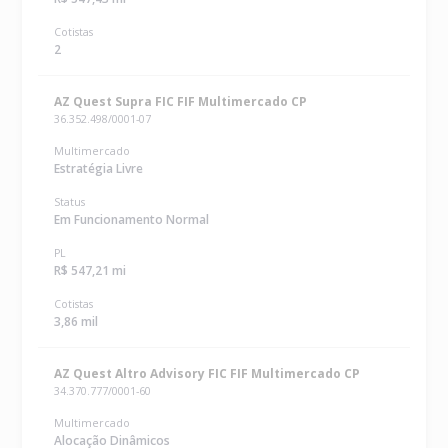
Cotistas
2
AZ Quest Supra FIC FIF Multimercado CP
36.352.498/0001-07
Multimercado
Estratégia Livre
Status
Em Funcionamento Normal
PL
R$ 547,21 mi
Cotistas
3,86 mil
AZ Quest Altro Advisory FIC FIF Multimercado CP
34.370.777/0001-60
Multimercado
Alocação Dinâmicos