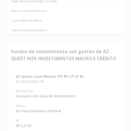
Tiago Marques Rangel Da Silva
Marco Antonio Mecchi
Lucas Bighetti Nanes
Gabriel Da Motta Mello
Vinicius Rocha Langoni
Gustavo Da Cunha De Menezes
Fundos de investimento sob gestão de AZ
QUEST MZK INVESTIMENTOS MACRO E CRÉDITO
Az Quest Holdings S.a.
Rodrigo Souza Silva
AZ Quest Luce Master FIF RF CP LP RL
Heitor Silveira De Morais
23.556.204/0001-09
Tatiana Valdo Altemari Soares
Renda Fixa
Duração Livre Grau de Investimento
Lina Claudia Pimentel Buares Garcia
Status
Nilo Junior De Oliveira
Em Funcionamento Normal
Paulo Roberto Machado Dos Santos
PL
R$ 3,07 bi
Lucas Barbosa Silva