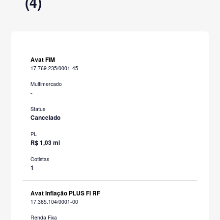
(4)
Avat FIM
17.769.235/0001-45
Multimercado
-
Status
Cancelado
PL
R$ 1,03 mi
Cotistas
1
Avat Inflação PLUS FI RF
17.365.104/0001-00
Renda Fixa