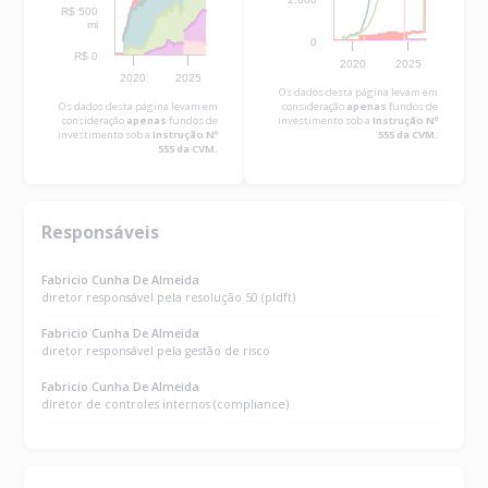
R$ 500
mi
0
R$ 0
2020
2025
2020
2025
Os dados desta página levam em
Os dados desta página levam em
consideração
apenas
fundos de
consideração
apenas
fundos de
investimento sob a
Instrução Nº
investimento sob a
Instrução Nº
555 da CVM.
555 da CVM.
Responsáveis
Fabricio Cunha De Almeida
diretor responsável pela resolução 50 (pldft)
Fabricio Cunha De Almeida
diretor responsável pela gestão de risco
Fabricio Cunha De Almeida
diretor de controles internos (compliance)