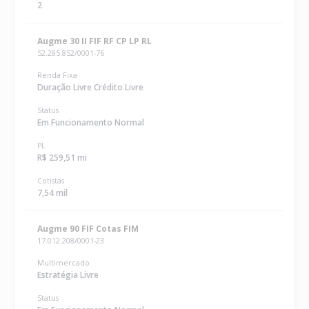
2
Augme 30 II FIF RF CP LP RL
52.285.852/0001-76
Renda Fixa
Duração Livre Crédito Livre
Status
Em Funcionamento Normal
PL
R$ 259,51 mi
Cotistas
7,54 mil
Augme 90 FIF Cotas FIM
17.012.208/0001-23
Multimercado
Estratégia Livre
Status