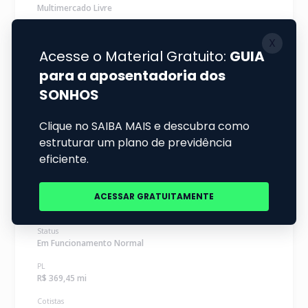
Multimercado Livre
Status
Em Funcionamento Normal
PL
R$ 403,41 mi
Cotistas
1
Augme BB Incentivado Investimento Financeiro
Infraestrutura RF
58.443.366/0001-15
Renda Fixa
Duração Livre Crédito Livre
Status
Em Funcionamento Normal
PL
R$ 369,45 mi
Cotistas