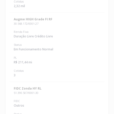
Cotistas
2,32 mil
Augme HIGH Grade FI RF
30.568.172/0001-27
Renda Fixa
Duração Livre Crédito Livre
Status
Em Funcionamento Normal
PL
R$ 211,44 mi
Cotistas
3
FIDC Zonda HY RL
51.390.507/0001-30
FIDC
Outros
Status