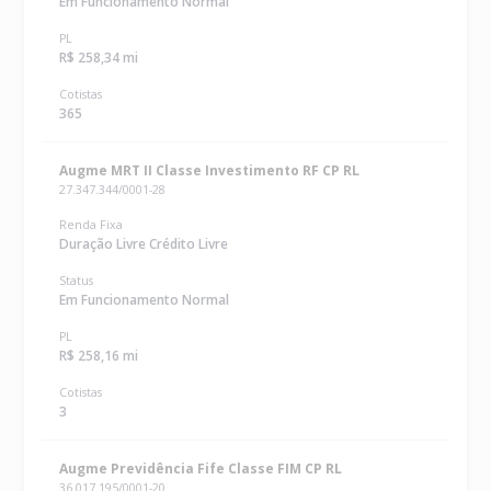
Em Funcionamento Normal
PL
R$ 258,34 mi
Cotistas
365
Augme MRT II Classe Investimento RF CP RL
27.347.344/0001-28
Renda Fixa
Duração Livre Crédito Livre
Status
Em Funcionamento Normal
PL
R$ 258,16 mi
Cotistas
3
Augme Previdência Fife Classe FIM CP RL
36.017.195/0001-20