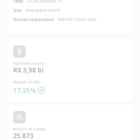
23.360.896/0001-15
CNPJ:
www.augme.com.br
Site:
Marcelo Urbano Dias
Diretor responsável:
Patrimônio Líquido
:
R$ 3,98 bi
Variação 30 dias:
17,25%
Número de cotistas
:
25.873