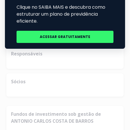
R$ 0
2024
2026
2024
2026
Os dados desta página levam em
Os dados desta página levam em
consideração
apenas
fundos de
consideração
apenas
fundos de
investimento sob a
Instrução Nº
investimento sob a
Instrução Nº
555 da CVM.
555 da CVM.
Responsáveis
Sócios
Fundos de investimento sob gestão de
ANTONIO CARLOS COSTA DE BARROS