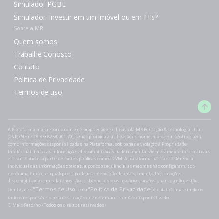
Simulador PGBL
Simulador: Investir em um imóvel ou em FIIs?
Sobre a MR
Quem somos
Trabalhe Conosco
Contato
Política de Privacidade
Termos de uso
A Plataforma maisretorno.com é de propriedade exclusiva da MR Educação & Tecnologia Ltda.
(CNPJ/MF nº 28.373.825/0001-70), sendo proibida a utilização do nome, marca ou logotipo, bem
como informações disponibilizadas na Plataforma, sob pena de violação à Propriedade
Intelectual. Todas as informações disponibilizadas na ferramenta são meramente informativas
e foram obtidas a partir de fontes públicas como a CVM. A plataforma não faz conferência
individual das informações obtidas, e, por consequência, as mesmas não configuram, sob
nenhuma hipótese, qualquer tipo de recomendação de investimento. Informações
disponibilizadas em relatórios são confidenciais, e os usuários, profissionais ou não, estão
"Termos de Uso"
"Política de Privacidade"
cientes dos
e da
da plataforma, sendo os
únicos responsáveis pela destinação que derem ao conteúdo disponibilizado.
®️ Mais Retorno / Todos os direitos reservados