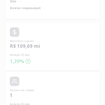
-
Site:
-
Diretor responsável:
Patrimônio Líquido
:
R$ 109,69 mi
Variação 30 dias:
1,29%
Número de cotistas
:
1
Variação 30 dias: