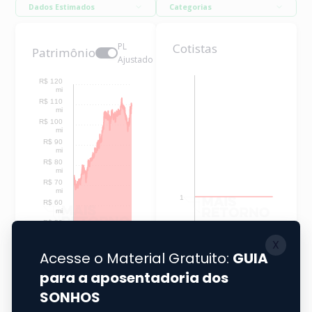
Dados Estimados
Categorias
PL
Cotistas
Patrimônio
Ajustado
R$ 120
mi
R$ 110
mi
R$ 100
mi
R$ 90
mi
R$ 80
mi
R$ 70
mi
1
R$ 60
mi
R$ 50
mi
R$ 40
mi
R$ 30
mi
R$ 20
mi
R$ 10
mi