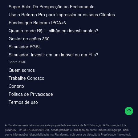
Super Aula: Da Prospecção ao Fechamento
Use o Retorno Pro para impressionar os seus Clientes
Fundos que Bateram IPCA+6
Quanto rende R$ 1 milhão em investimentos?
Gestor de ações 360
Simulador PGBL
Simulador: Investir em um imóvel ou em FIIs?
Sobre a MR
Quem somos
Trabalhe Conosco
Contato
Política de Privacidade
Termos de uso
A Plataforma maisretorno.com é de propriedade exclusiva da MR Educação & Tecnologia Ltda.
(CNPJ/MF nº 28.373.825/0001-70), sendo proibida a utilização do nome, marca ou logotipo, bem
como informações disponibilizadas na Plataforma, sob pena de violação à Propriedade Intelectual.