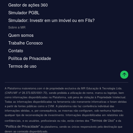
Gestor de ações 360
Simulador PGBL
Simulador: Investir em um imóvel ou em FIIs?
Sobre a MR
Quem somos
Trabalhe Conosco
Contato
Política de Privacidade
Termos de uso
A Plataforma maisretorno.com é de propriedade exclusiva da MR Educação & Tecnologia Ltda.
(CNPJ/MF nº 28.373.825/0001-70), sendo proibida a utilização do nome, marca ou logotipo, bem
como informações disponibilizadas na Plataforma, sob pena de violação à Propriedade Intelectual.
Todas as informações disponibilizadas na ferramenta são meramente informativas e foram obtidas
a partir de fontes públicas como a CVM. A plataforma não faz conferência individual das
informações obtidas, e, por consequência, as mesmas não configuram, sob nenhuma hipótese,
qualquer tipo de recomendação de investimento. Informações disponibilizadas em relatórios são
"Termos de Uso"
confidenciais, e os usuários, profissionais ou não, estão cientes dos
e da
"Política de Privacidade"
da plataforma, sendo os únicos responsáveis pela destinação que
derem ao conteúdo disponibilizado.