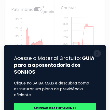
PL
Cotistas
Patrimônio
Ajustado
325
R$ 20
mi
300
R$ 18
mi
275
R$ 16
250
mi
225
R$ 14
mi
200
R$ 12
mi
175
R$ 10
150
mi
125
R$ 8 mi
100
R$ 6 mi
75
R$ 4 mi
50
25
R$ 2 mi
0
R$ 0
2005