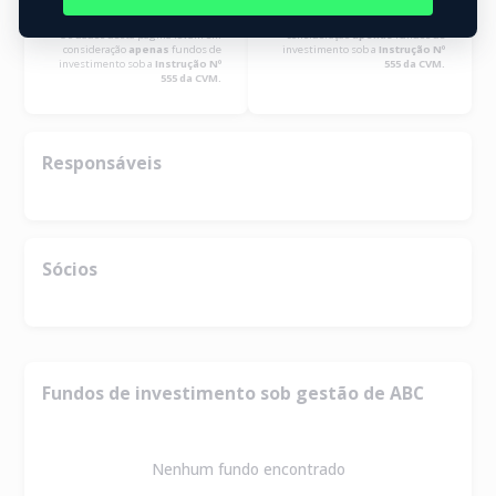
2005
Os dados desta página levam em
Os dados desta página levam em
consideração
apenas
fundos de
consideração
apenas
fundos de
investimento sob a
Instrução Nº
investimento sob a
Instrução Nº
555 da CVM.
555 da CVM.
Responsáveis
Sócios
Fundos de investimento sob gestão de ABC
Nenhum fundo encontrado