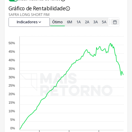
Gráfico de Rentabilidade
SAFRA LONG SHORT FIM
Indicadores
Ótimo
6M
1A
2A
3A
5A
50%
45%
40%
35%
30%
25%
20%
15%
10%
5%
0%