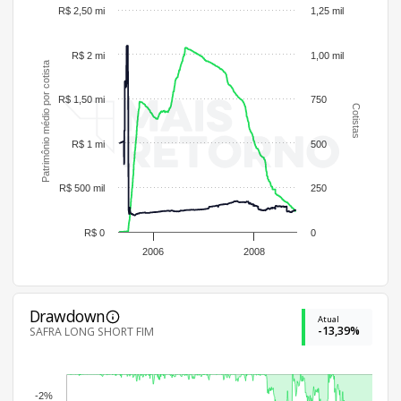
R$ 2,50 mi
1,25 mil
R$ 2 mi
1,00 mil
Patrimônio médio por cotista
R$ 1,50 mi
750
Cotistas
R$ 1 mi
500
R$ 500 mil
250
R$ 0
0
2006
2008
Drawdown
Atual
-13,39%
SAFRA LONG SHORT FIM
-2%