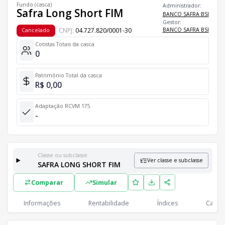
Fundo (casca)
Administrador:
Safra Long Short FIM
BANCO SAFRA BSI
Gestor:
CNPJ:
04.727.820/0001-30
BANCO SAFRA BSI
Cancelado
Cotistas Totais da casca
0
Patrimônio Total da casca
R$ 0,00
Adaptação RCVM 175
-
Classe ou subclasse
Ver classe e subclasse
SAFRA LONG SHORT FIM
Classes e Subclasses do Fundo
Comparar
Simular
Lista completa de classes e subclasses disponíveis, incluindo in
Classes
PL
Cotistas
Informações
Rentabilidade
Índices
Cartei
Classe
R$ 0,00
0
SAFRA LONG SHORT FIM