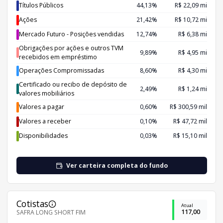
Títulos Públicos
44,13%
R$ 22,09 mi
Ações
21,42%
R$ 10,72 mi
Mercado Futuro - Posições vendidas
12,74%
R$ 6,38 mi
Obrigações por ações e outros TVM
9,89%
R$ 4,95 mi
recebidos em empréstimo
Operações Compromissadas
8,60%
R$ 4,30 mi
Certificado ou recibo de depósito de
2,49%
R$ 1,24 mi
valores mobiliários
Valores a pagar
0,60%
R$ 300,59 mil
Valores a receber
0,10%
R$ 47,72 mil
Disponibilidades
0,03%
R$ 15,10 mil
Ver carteira completa do fundo
Cotistas
Atual
117,00
SAFRA LONG SHORT FIM