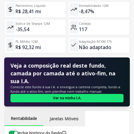
Patrimônio Líquido
Rentabilidade 12M
R$ 28,41 mi
-8,47%
Índice de Sharpe 12M
Cotistas
-35,54
117
PL Médio 12M
Adaptação RCVM 175
R$ 92,32 mi
Não adaptado
Veja a composição real deste fundo,
camada por camada até o ativo-fim, na
sua I.A.
Conecte este fundo à sua I.A. e enxergue a carteira completa, fundo a
fundo até o ativo-fim, sem planilhas nem trabalho manual.
Ver na minha I.A.
Rentabilidade
Janelas Móveis
Incluir histórico do fundo