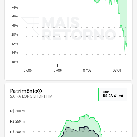
-4%
-6%
-8%
-10%
-12%
-14%
-16%
07/05
07/06
07/07
07/08
Patrimônio
Atual
R$ 28,41 mi
SAFRA LONG SHORT FIM
R$ 300 mi
R$ 250 mi
R$ 200 mi