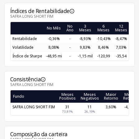
Índices de Rentabilidade
SAFRA LONG SHORT FIM
No
3
6
12
2
No Mês
Ano
Meses
Meses
Meses
Me
Rentabilidade
-0,36%
-
-8,93%
-10,43%
-8,47%
-0,
Volatilidade
8,08%
-
9,83%
8,46%
7,03%
5,
Índice de Sharpe
-48,95 mi
-
-1,15 mil
-120,99
-35,54
-18
Consistência
SAFRA LONG SHORT FIM
Meses
Meses
Maior
Menor
Fundo
Positivos
Negativos
Retorno
Retorno
SAFRA LONG SHORT FIM
31
11
3,60%
-4,86%
73,81%
26,19%
Composição da carteira