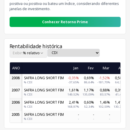
positiva ou positiva ou bateu um índice, considerando diferentes
janelas de investimento.
Conhecer Retorno Prime
Rentabilidade histórica
Exibir:
% relativo
ANO
Jan
Fev
Mar
Abr
2008
SAFRA LONG SHORT FIM
-0,35%
0,69%
-1,52%
0,58%
% CDI
-37,65%
86,64%
-181,70%
64,31%
2007
SAFRA LONG SHORT FIM
1,61%
1,17%
0,88%
0,39%
% CDI
149,52%
135,09%
83,57%
41,47%
2006
SAFRA LONG SHORT FIM
2,41%
0,60%
1,46%
1,41%
% CDI
168,97%
52,34%
102,59%
130,79%
2005
SAFRA LONG SHORT FIM
-
-
-
-
% CDI
-
-
-
-