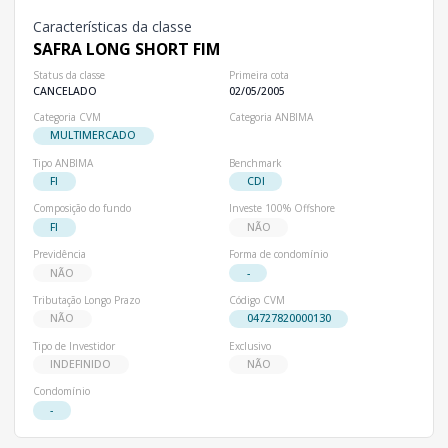
Características da classe
SAFRA LONG SHORT FIM
Status da classe
Primeira cota
CANCELADO
02/05/2005
Categoria CVM
Categoria ANBIMA
MULTIMERCADO
Tipo ANBIMA
Benchmark
FI
CDI
Composição do fundo
Investe 100% Offshore
FI
NÃO
Previdência
Forma de condomínio
NÃO
-
Tributação Longo Prazo
Código CVM
NÃO
04727820000130
Tipo de Investidor
Exclusivo
INDEFINIDO
NÃO
Condomínio
-