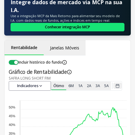
Integre dados de mercado via MCP na sua
I.A.
Use a integração MCP da Mais Retorno para alimentar seu modelo de
I.A. com dados reais de fundos, ações e índices em tempo real.
Conhecer integração MCP
Rentabilidade
Janelas Móveis
Incluir histórico do fundo
Gráfico de Rentabilidade
SAFRA LONG SHORT FIM
Indicadores
Ótimo
6M
1A
2A
3A
5A
50%
45%
40%
35%