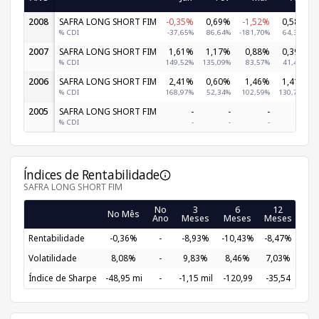
2008
SAFRA LONG SHORT FIM
-0,35%
0,69%
-1,52%
0,58%
% CDI
-37,65%
86,64%
-181,70%
64,31%
2007
SAFRA LONG SHORT FIM
1,61%
1,17%
0,88%
0,39%
% CDI
149,52%
135,09%
83,57%
41,47%
2006
SAFRA LONG SHORT FIM
2,41%
0,60%
1,46%
1,41%
% CDI
168,97%
52,34%
102,59%
130,79%
2005
SAFRA LONG SHORT FIM
-
-
-
-
% CDI
-
-
-
-
Índices de Rentabilidade
SAFRA LONG SHORT FIM
No
3
6
12
2
No Mês
Ano
Meses
Meses
Meses
Me
Rentabilidade
-0,36%
-
-8,93%
-10,43%
-8,47%
-0,
Volatilidade
8,08%
-
9,83%
8,46%
7,03%
5,
Índice de Sharpe
-48,95 mi
-
-1,15 mil
-120,99
-35,54
-18