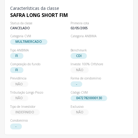
Características da classe
SAFRA LONG SHORT FIM
Status da classe
Primeira cota
CANCELADO
02/05/2005
Categoria CVM
Categoria ANBIMA
MULTIMERCADO
Tipo ANBIMA
Benchmark
FI
CDI
Composição do fundo
Investe 100% Offshore
FI
NÃO
Previdência
Forma de condomínio
NÃO
-
Tributação Longo Prazo
Código CVM
NÃO
04727820000130
Tipo de Investidor
Exclusivo
INDEFINIDO
NÃO
Condomínio
-