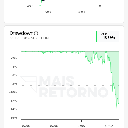
R$ 0
0
2006
2008
Drawdown
Atual
-13,39%
SAFRA LONG SHORT FIM
-2%
-4%
-6%
-8%
-10%
-12%
-14%
-16%
07/05
07/06
07/07
07/08