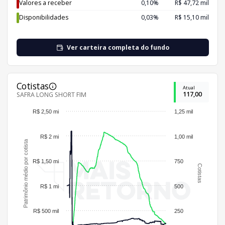
Valores a receber
0,10%
R$ 47,72 mil
Disponibilidades
0,03%
R$ 15,10 mil
Ver carteira completa do fundo
Cotistas
Atual
117,00
SAFRA LONG SHORT FIM
R$ 2,50 mi
1,25 mil
R$ 2 mi
1,00 mil
Patrimônio médio por cotista
R$ 1,50 mi
750
Cotistas
R$ 1 mi
500
R$ 500 mil
250