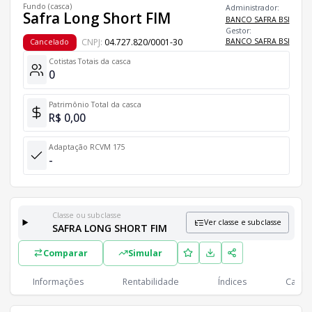
Fundo (casca)
Administrador:
Safra Long Short FIM
BANCO SAFRA BSI
Gestor:
CNPJ:
04.727.820/0001-30
BANCO SAFRA BSI
Cancelado
Cotistas Totais da casca
0
Patrimônio Total da casca
R$ 0,00
Adaptação RCVM 175
-
Classe ou subclasse
Ver classe e subclasse
SAFRA LONG SHORT FIM
Classes e Subclasses do Fundo
Comparar
Simular
Lista completa de classes e subclasses disponíveis, incluindo in
Classes
PL
Cotistas
Informações
Rentabilidade
Índices
Cartei
Classe
R$ 0,00
0
SAFRA LONG SHORT FIM