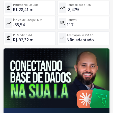
Patrimônio Líquido
Rentabilidade 12M
R$ 28,41 mi
-8,47%
Índice de Sharpe 12M
Cotistas
-35,54
117
PL Médio 12M
Adaptação RCVM 175
R$ 92,32 mi
Não adaptado