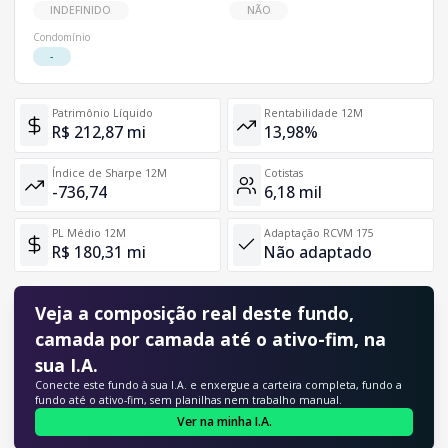
INDEFINIDO
NÃO
Condomínio
-
Patrimônio Líquido
Rentabilidade 12M
R$ 212,87 mi
13,98%
Índice de Sharpe 12M
Cotistas
-736,74
6,18 mil
PL Médio 12M
Adaptação RCVM 175
R$ 180,31 mi
Não adaptado
Veja a composição real deste fundo,
camada por camada até o ativo-fim, na
sua I.A.
Conecte este fundo à sua I.A. e enxergue a carteira completa, fundo a
fundo até o ativo-fim, sem planilhas nem trabalho manual.
Ver na minha I.A.