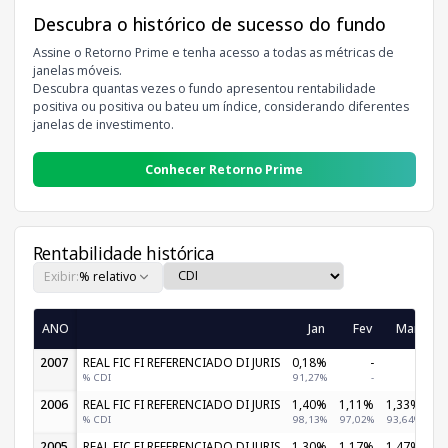
Descubra o histórico de sucesso do fundo
Assine o Retorno Prime e tenha acesso a todas as métricas de
janelas móveis.
Descubra quantas vezes o fundo apresentou rentabilidade
positiva ou positiva ou bateu um índice, considerando diferentes
janelas de investimento.
Conhecer Retorno Prime
Rentabilidade histórica
Exibir:
% relativo
ANO
Jan
Fev
Mar
2007
REAL FIC FI REFERENCIADO DI JURIS
0,18%
-
-
% CDI
91,27%
-
-
2006
REAL FIC FI REFERENCIADO DI JURIS
1,40%
1,11%
1,33%
1,
% CDI
98,13%
97,02%
93,64%
95
2005
REAL FIC FI REFERENCIADO DI JURIS
1,30%
1,17%
1,47%
1,