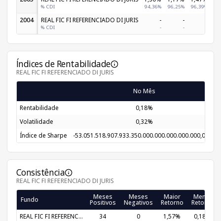
% CDI
94,36%
96,25%
96,39%
95
2004
REAL FIC FI REFERENCIADO DI JURIS
-
-
-
1,
% CDI
-
-
-
90
Índices de Rentabilidade
REAL FIC FI REFERENCIADO DI JURIS
No Mês
Rentabilidade
0,18%
Volatilidade
0,32%
Índice de Sharpe
-53.051.518.907.933.350.000.000.000.000.000,00 tri
Consistência
REAL FIC FI REFERENCIADO DI JURIS
Meses
Meses
Maior
Menor
Fundo
Positivos
Negativos
Retorno
Retorno
REAL FIC FI REFERENC...
34
0
1,57%
0,18%