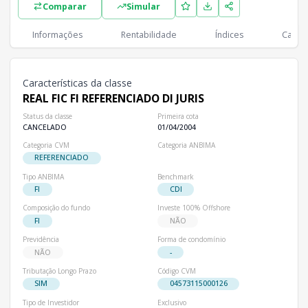
Comparar
Simular
Classes
PL
Cotistas
Classe
Informações
Rentabilidade
Índices
Cartei
R$ 0,00
0
REAL FIC FI REFERENCIADO DI JURIS
Características da classe
REAL FIC FI REFERENCIADO DI JURIS
Status da classe
Primeira cota
CANCELADO
01/04/2004
Categoria CVM
Categoria ANBIMA
REFERENCIADO
Tipo ANBIMA
Benchmark
FI
CDI
Composição do fundo
Investe 100% Offshore
FI
NÃO
Previdência
Forma de condomínio
NÃO
-
Tributação Longo Prazo
Código CVM
SIM
04573115000126
Tipo de Investidor
Exclusivo