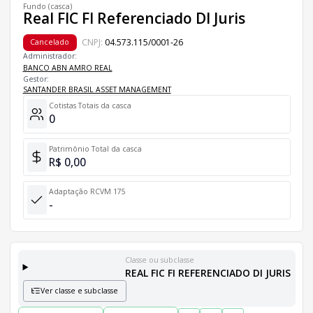
Fundo (casca)
Real FIC FI Referenciado DI Juris
CNPJ:
04.573.115/0001-26
Cancelado
Administrador:
BANCO ABN AMRO REAL
Gestor:
SANTANDER BRASIL ASSET MANAGEMENT
Cotistas Totais da casca
0
Patrimônio Total da casca
R$ 0,00
Adaptação RCVM 175
-
Classe ou subclasse
REAL FIC FI REFERENCIADO DI JURIS
Ver classe e subclasse
Classes e Subclasses do Fundo
Lista completa de classes e subclasses disponíveis, incluindo in