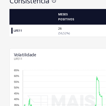
Consistência
MESES
POSITIVOS
26
LIFE11
(56,52%)
Volatilidade
LIFE11
65%
60%
55%
50%
45%
40%
35%