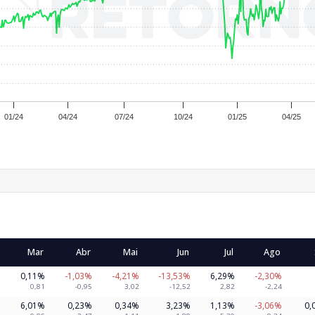
01/24
04/24
07/24
10/24
01/25
04/25
Mar
Abr
Mai
Jun
Jul
Ago
0,11%
-1,03%
-4,21%
-13,53%
6,29%
-2,30%
0,81
-0,95
3,02
-12,52
2,82
-2,24
6,01%
0,23%
0,34%
3,23%
1,13%
-3,06%
0,