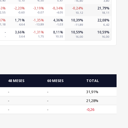
-3,40
-3,10
-6,50
5,47
-16,80
3,80
53%
-2,20%
-3,19%
-8,34%
-0,24%
21,79%
2,55
-0,60
-0,07
-4,05
10,12
18,11
47%
1,71%
-1,35%
4,36%
10,39%
22,08%
-1,18
4,64
-13,89
-1,03
-11,89
6,42
-
3,66%
-1,31%
8,11%
10,59%
10,59%
-
3,64
1,75
10,55
16,00
16,00
48 MESES
60 MESES
TOTAL
-
-
31,91%
-
-
21,28%
-
-
-0,26