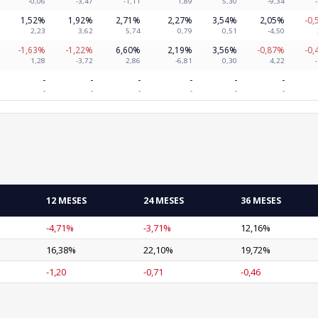
-0,06
-3,47
-1,11
1,89
5,30
-9,34
1,52%
1,92%
2,71%
2,27%
3,54%
2,05%
-0,
2,23
3,62
5,74
0,79
0,51
-4,50
-1,63%
-1,22%
6,60%
2,19%
3,56%
-0,87%
-0,
1,28
-3,72
2,86
-6,81
0,30
4,22
-
-
-
-
-
-
-
-
-
-
-
-
12 MESES
24 MESES
36 MESES
-4,71%
-3,71%
12,16%
16,38%
22,10%
19,72%
-1,20
-0,71
-0,46