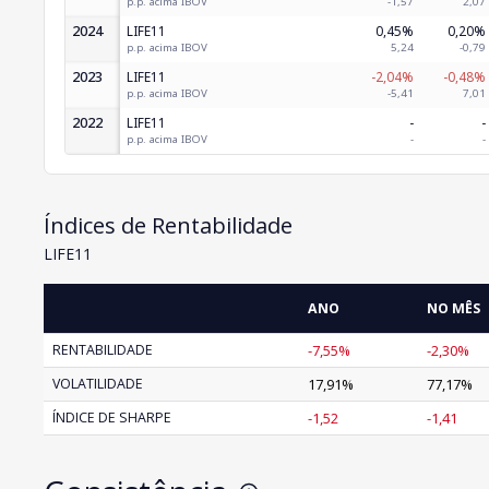
p.p. acima IBOV
-1,57
2,07
2024
LIFE11
0,45%
0,20%
p.p. acima IBOV
5,24
-0,79
2023
LIFE11
-2,04%
-0,48%
p.p. acima IBOV
-5,41
7,01
2022
LIFE11
-
-
p.p. acima IBOV
-
-
Índices de Rentabilidade
LIFE11
ANO
NO MÊS
RENTABILIDADE
-7,55%
-2,30%
VOLATILIDADE
17,91%
77,17%
ÍNDICE DE SHARPE
-1,52
-1,41