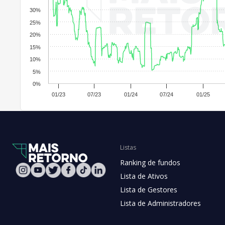
30%
25%
20%
15%
10%
5%
0%
01/23
07/23
01/24
07/24
01/25
Listas
Ranking de fundos
Lista de Ativos
Lista de Gestores
Lista de Administradores