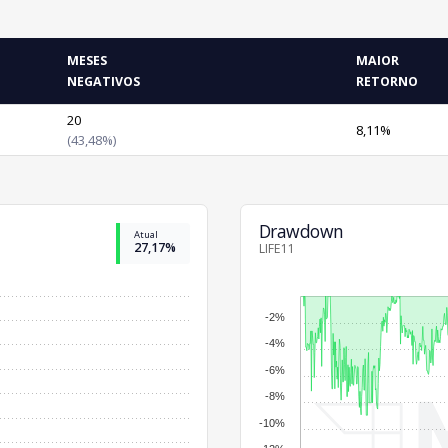
MESES
MAIOR
NEGATIVOS
RETORNO
20
8,11%
(43,48%)
Drawdown
Atual
27,17%
LIFE11
-2%
-4%
-6%
-8%
-10%