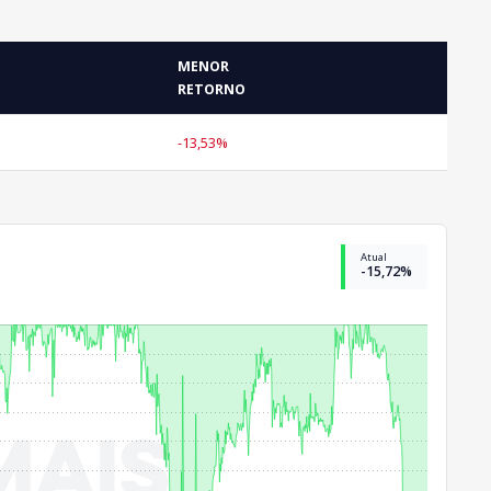
MENOR
RETORNO
-13,53%
Atual
-15,72%