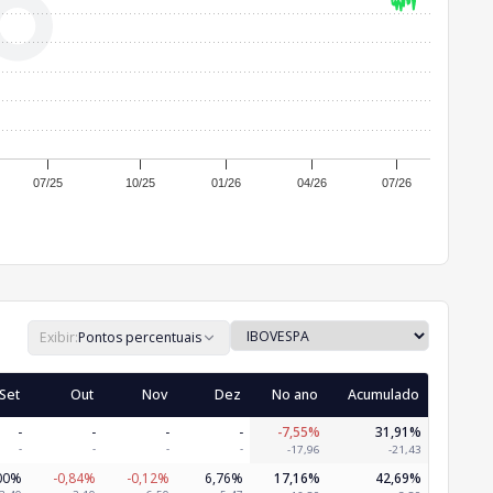
07/25
10/25
01/26
04/26
07/26
Exibir:
Pontos percentuais
Set
Out
Nov
Dez
No ano
Acumulado
-
-
-
-
-7,55%
31,91%
-
-
-
-
-17,96
-21,43
00%
-0,84%
-0,12%
6,76%
17,16%
42,69%