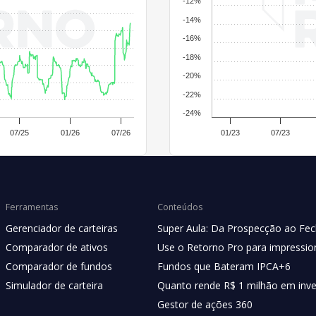
-12%
-14%
-16%
-18%
-20%
-22%
-24%
07/25
01/26
07/26
01/23
07/23
Ferramentas
Conteúdos
Gerenciador de carteiras
Super Aula: Da Prospecção ao Fe
Comparador de ativos
Use o Retorno Pro para impression
Comparador de fundos
Fundos que Bateram IPCA+6
Simulador de carteira
Quanto rende R$ 1 milhão em inv
Gestor de ações 360