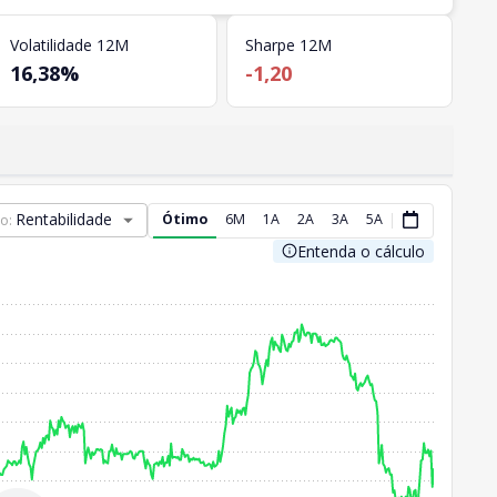
Volatilidade 12M
Sharpe 12M
16,38%
-1,20
Rentabilidade
Ótimo
6M
1A
2A
3A
5A
ão:
Entenda o cálculo