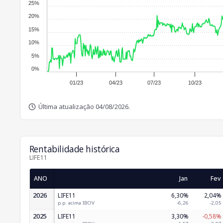
25%
20%
15%
10%
5%
0%
01/23
04/23
07/23
10/23
Última atualização 04/08/2026.
Rentabilidade histórica
LIFE11
ANO
Jan
Fev
2026
LIFE11
6,30%
2,04%
p.p. acima IBOV
-6,26
-2,05
2025
LIFE11
3,30%
-0,58%