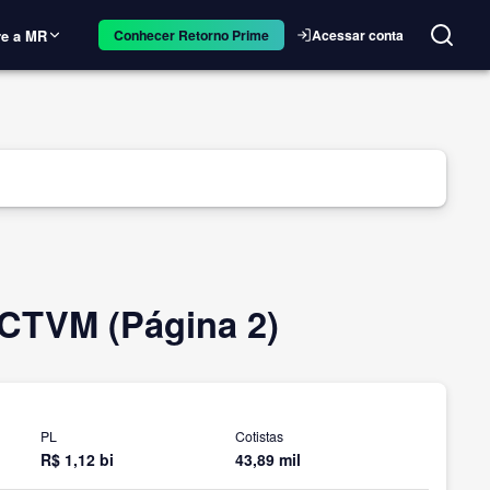
e a MR
Acessar conta
Conhecer Retorno Prime
CTVM (Página 2)
PL
Cotistas
R$ 1,12 bi
43,89 mil