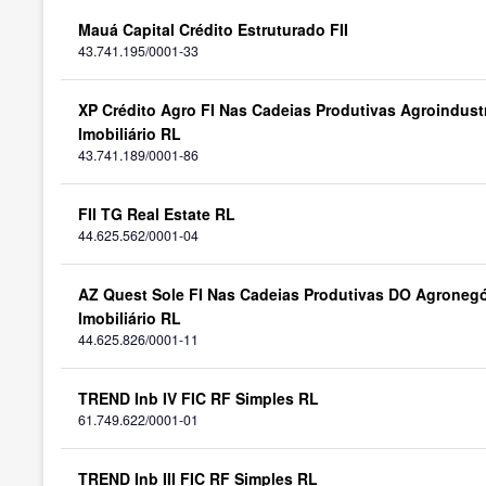
Mauá Capital Crédito Estruturado FII
43.741.195/0001-33
XP Crédito Agro FI Nas Cadeias Produtivas Agroindustr
Imobiliário RL
43.741.189/0001-86
FII TG Real Estate RL
44.625.562/0001-04
AZ Quest Sole FI Nas Cadeias Produtivas DO Agronegó
Imobiliário RL
44.625.826/0001-11
TREND Inb IV FIC RF Simples RL
61.749.622/0001-01
TREND Inb III FIC RF Simples RL