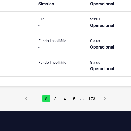
Simples
Operacional
FIP
Status
-
Operacional
Fundo Imobiliário
Status
-
Operacional
Fundo Imobiliário
Status
-
Operacional
…
1
2
3
4
5
173