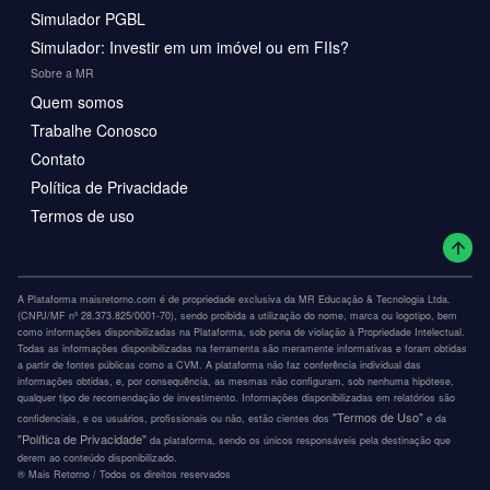
Simulador PGBL
Simulador: Investir em um imóvel ou em FIIs?
Sobre a MR
Quem somos
Trabalhe Conosco
Contato
Política de Privacidade
Termos de uso
A Plataforma maisretorno.com é de propriedade exclusiva da MR Educação & Tecnologia Ltda.
(CNPJ/MF nº 28.373.825/0001-70), sendo proibida a utilização do nome, marca ou logotipo, bem
como informações disponibilizadas na Plataforma, sob pena de violação à Propriedade Intelectual.
Todas as informações disponibilizadas na ferramenta são meramente informativas e foram obtidas
a partir de fontes públicas como a CVM. A plataforma não faz conferência individual das
informações obtidas, e, por consequência, as mesmas não configuram, sob nenhuma hipótese,
qualquer tipo de recomendação de investimento. Informações disponibilizadas em relatórios são
"Termos de Uso"
confidenciais, e os usuários, profissionais ou não, estão cientes dos
e da
"Política de Privacidade"
da plataforma, sendo os únicos responsáveis pela destinação que
derem ao conteúdo disponibilizado.
®️ Mais Retorno / Todos os direitos reservados