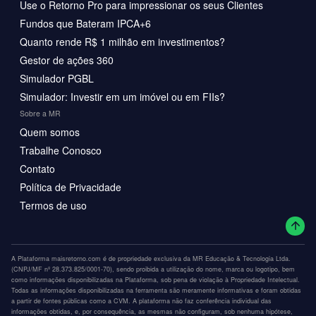
Use o Retorno Pro para impressionar os seus Clientes
Fundos que Bateram IPCA+6
Quanto rende R$ 1 milhão em investimentos?
Gestor de ações 360
Simulador PGBL
Simulador: Investir em um imóvel ou em FIIs?
Sobre a MR
Quem somos
Trabalhe Conosco
Contato
Política de Privacidade
Termos de uso
A Plataforma maisretorno.com é de propriedade exclusiva da MR Educação & Tecnologia Ltda.
(CNPJ/MF nº 28.373.825/0001-70), sendo proibida a utilização do nome, marca ou logotipo, bem
como informações disponibilizadas na Plataforma, sob pena de violação à Propriedade Intelectual.
Todas as informações disponibilizadas na ferramenta são meramente informativas e foram obtidas
a partir de fontes públicas como a CVM. A plataforma não faz conferência individual das
informações obtidas, e, por consequência, as mesmas não configuram, sob nenhuma hipótese,