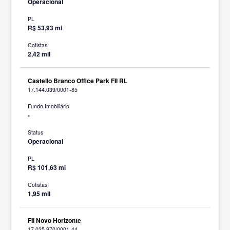
Operacional
PL
R$ 53,93 mi
Cotistas
2,42 mil
Castello Branco Office Park FII RL
17.144.039/0001-85
Fundo Imobiliário
-
Status
Operacional
PL
R$ 101,63 mi
Cotistas
1,95 mil
FII Novo Horizonte
17.025.970/0001-44