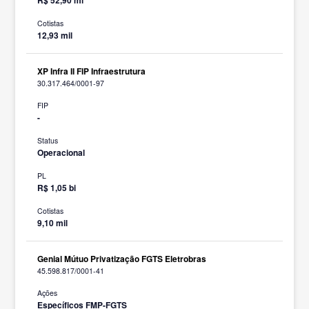
Cotistas
12,93 mil
XP Infra II FIP Infraestrutura
30.317.464/0001-97
FIP
-
Status
Operacional
PL
R$ 1,05 bi
Cotistas
9,10 mil
Genial Mútuo Privatização FGTS Eletrobras
45.598.817/0001-41
Ações
Específicos FMP-FGTS