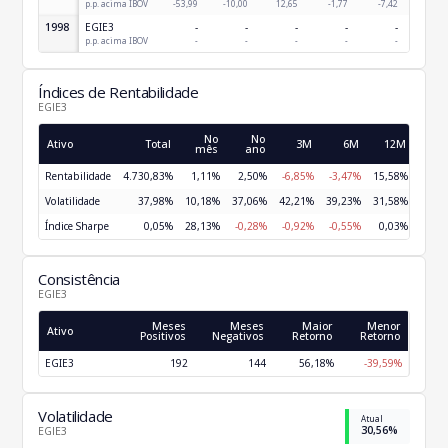
p.p. acima IBOV
-53,99
-10,00
12,65
-1,77
-7,42
2,8
1998
EGIE3
-
-
-
-
-
-24,76
p.p. acima IBOV
-
-
-
-
-
-25,5
Índices de Rentabilidade
EGIE3
No
No
Ativo
Total
3M
6M
12M
24
mês
ano
Rentabilidade
4.730,83%
1,11%
2,50%
-6,85%
-3,47%
15,58%
10,9
Volatilidade
37,98%
10,18%
37,06%
42,21%
39,23%
31,58%
27,0
Índice Sharpe
0,05%
28,13%
-0,28%
-0,92%
-0,55%
0,03%
-0,3
Consistência
EGIE3
Meses
Meses
Maior
Menor
Ativo
Positivos
Negativos
Retorno
Retorno
EGIE3
192
144
56,18%
-39,59%
Volatilidade
Atual
30,56%
EGIE3