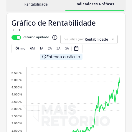
Indicadores Gráficos
Rentabilidade
Gráfico de Rentabilidade
EGIE3
Retorno ajustado
Rentabilidade
Visualização:
Ótimo
6M
1A
2A
3A
5A
Entenda o cálculo
5.500%
5.000%
4.500%
4.000%
3.500%
3.000%
2.500%
2.000%
1.500%