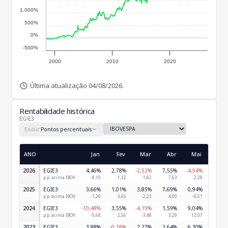
1.000%
500%
0%
-500%
2000
2010
2020
Última atualização 04/08/2026.
Rentabilidade histórica
EGIE3
Exibir:
Pontos percentuais
ANO
Jan
Fev
Mar
Abr
Mai
Jun
2026
EGIE3
4,46%
2,78%
-2,52%
7,55%
-4,94%
3,22
p.p. acima IBOV
-8,10
-1,32
-1,82
7,63
2,28
4,2
2025
EGIE3
3,66%
1,01%
3,85%
7,69%
0,94%
10,59
p.p. acima IBOV
-1,20
3,65
-2,23
4,00
-0,51
9,2
2024
EGIE3
-10,48%
3,55%
-4,19%
1,59%
9,04%
2,19
p.p. acima IBOV
-5,68
2,56
-3,48
3,29
12,07
0,7
2023
EGIE3
3,88%
-0,18%
2,27%
2,64%
6,30%
8,71