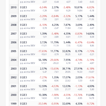
p.p. acima IBOV
-2,07
-0,44
4,37
3,43
-0,65
6,2
2010
EGIE3
-6,04%
2,37%
-3,48%
10,81%
-6,82%
2,66
p.p. acima IBOV
-1,39
0,69
-9,29
14,84
-0,18
6,0
2009
EGIE3
-3,29%
-0,84%
-3,32%
5,17%
1,44%
3,27
p.p. acima IBOV
-7,95
2,01
-10,50
-10,37
-11,06
6,5
2008
EGIE3
-6,10%
4,25%
7,87%
3,69%
2,49%
0,00
p.p. acima IBOV
0,78
-2,47
11,84
-7,63
-4,47
10,4
2007
EGIE3
1,39%
-5,48%
4,35%
-0,83%
14,85%
4,83
p.p. acima IBOV
1,01
-3,80
-0,01
-7,71
8,08
0,7
2006
EGIE3
3,72%
11,79%
5,44%
-6,47%
-0,64%
0,58
p.p. acima IBOV
-11,01
11,19
7,15
-12,82
8,86
0,3
2005
EGIE3
-17,65%
11,77%
32,82%
0,17%
-1,75%
-6,28
p.p. acima IBOV
-10,61
-3,79
38,25
6,81
-3,21
-5,6
2004
EGIE3
56,18%
-29,66%
7,95%
-4,74%
-5,19%
19,11
p.p. acima IBOV
57,91
-29,22
6,18
6,71
-4,87
10,9
2003
EGIE3
2,57%
-13,65%
38,71%
27,91%
-6,18%
39,53
p.p. acima IBOV
5,47
-7,61
29,05
16,53
-13,07
42,8
2002
EGIE3
-7,27%
1,35%
17,07%
2,05%
-11,61%
-1,01
p.p. acima IBOV
-0,96
-8,96
22,62
3,33
-9,90
12,3
2001
EGIE3
12,59%
-4,53%
12,03%
-1,13%
4,00%
23,35
p.p. acima IBOV
-3,23
5,55
21,17
-4,45
5,80
23,9
2000
EGIE3
10,38%
-1,98%
-4,55%
-13,76%
11,04%
20,99
p.p. acima IBOV
14,50
-9,74
-5,45
-0,95
14,78
9,1
1999
EGIE3
-33,54%
-0,95%
32,69%
4,35%
-9,72%
7,69