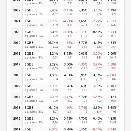
p.p. acima IBOV
0,51
7,31
5,17
0,14
2,57
-0,2
2022
EGIE3
5,96%
-0,13%
8,45%
-3,10%
6,49%
-5,92
p.p. acima IBOV
-1,02
-1,02
2,39
7,00
3,27
5,5
2021
EGIE3
-2,23%
-4,21%
1,65%
-2,77%
-0,31%
-1,61
p.p. acima IBOV
1,09
0,16
-4,34
-4,71
-6,47
-2,0
2020
EGIE3
2,46%
-8,68%
-18,11%
0,51%
8,41%
-0,75
p.p. acima IBOV
4,09
-0,25
11,79
-9,74
-0,16
-9,5
2019
EGIE3
26,74%
-1,65%
3,77%
4,17%
4,34%
-6,15
p.p. acima IBOV
15,92
0,21
3,94
3,18
3,64
-10,2
2018
EGIE3
1,21%
8,93%
0,03%
-3,00%
0,00%
-7,46
p.p. acima IBOV
-9,93
8,41
0,01
-3,88
10,87
-2,2
2017
EGIE3
2,29%
3,30%
-4,35%
-3,87%
-0,58%
2,26
p.p. acima IBOV
-5,09
0,22
-1,84
-4,52
3,54
1,9
2016
EGIE3
1,05%
4,31%
3,91%
4,01%
-7,00%
7,98
p.p. acima IBOV
7,84
-1,60
-13,06
-3,69
3,09
1,6
2015
EGIE3
-7,95%
7,26%
5,69%
1,13%
-5,18%
1,00
p.p. acima IBOV
-1,75
-2,71
6,53
-8,80
0,99
0,4
2014
EGIE3
-4,01%
-3,77%
5,72%
-5,53%
0,12%
-0,60
p.p. acima IBOV
3,50
-2,62
-1,33
-7,93
0,87
-4,3
2013
EGIE3
6,12%
-1,10%
-0,74%
2,62%
3,65%
-6,17
p.p. acima IBOV
8,07
2,81
1,12
3,40
7,95
5,1
2012
EGIE3
1,27%
0,13%
7,70%
0,40%
1,83%
11,06
p.p. acima IBOV
-9,86
-4,21
9,68
4,57
13,68
11,3
2011
EGIE3
-6,01%
0,78%
6,15%
-0,14%
-2,94%
2,80