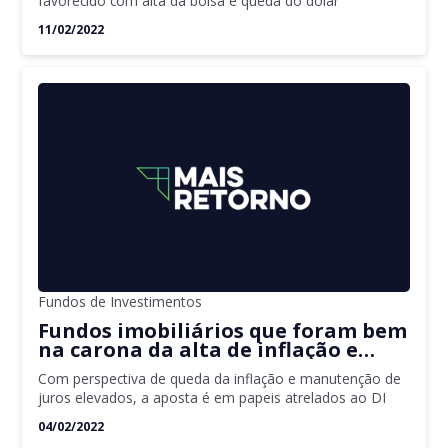
favorecido com alta da bolsa e queda do dólar
11/02/2022
Fundos de Investimentos
Fundos imobiliários que foram bem
na carona da alta de inflação e
juros em 2021 revisam as carteiras
Com perspectiva de queda da inflação e manutenção de
para 2022
juros elevados, a aposta é em papeis atrelados ao DI
04/02/2022