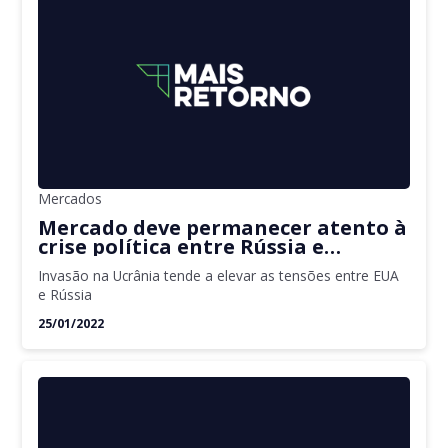
Mercados
Mercado deve permanecer atento à
crise política entre Rússia e
Ucrânia e às decisões do Fed nesta
Invasão na Ucrânia tende a elevar as tensões entre EUA
terça-feira
e Rússia
25/01/2022