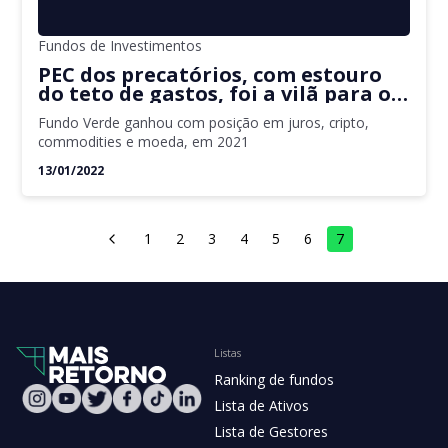
Fundos de Investimentos
PEC dos precatórios, com estouro
do teto de gastos, foi a vilã para o
prejuízo do fundo Verde, de Luis
Fundo Verde ganhou com posição em juros, cripto,
Stuhlberger, em 2021
commodities e moeda, em 2021
13/01/2022
1
2
3
4
5
6
7
Listas
Ranking de fundos
Lista de Ativos
Lista de Gestores