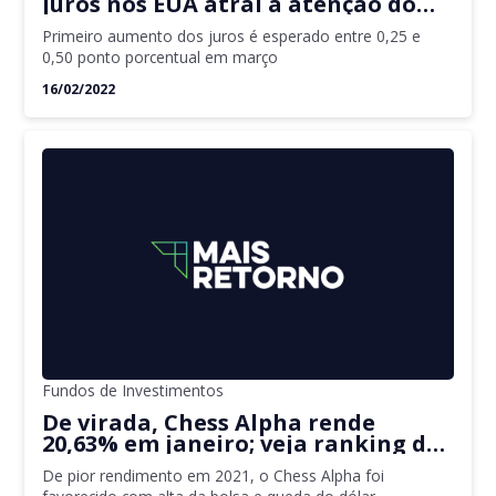
juros nos EUA atrai a atenção do
mercado nesta quarta-feira
Primeiro aumento dos juros é esperado entre 0,25 e
0,50 ponto porcentual em março
16/02/2022
Fundos de Investimentos
De virada, Chess Alpha rende
20,63% em janeiro; veja ranking dos
10 fundos multimercado mais
De pior rendimento em 2021, o Chess Alpha foi
rentáveis no mês