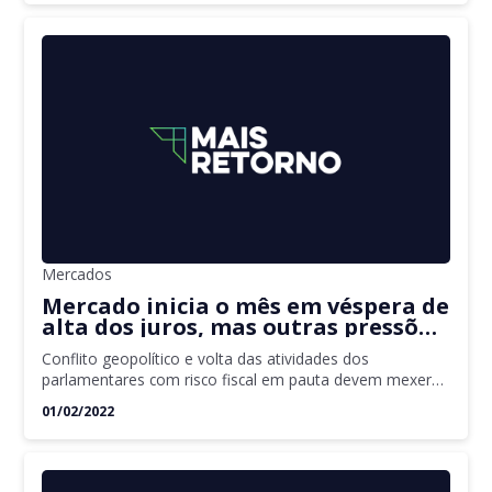
Mercados
Mercado inicia o mês em véspera de
alta dos juros, mas outras pressões
estão na agenda de fevereiro
Conflito geopolítico e volta das atividades dos
parlamentares com risco fiscal em pauta devem mexer
com o mercado
01/02/2022