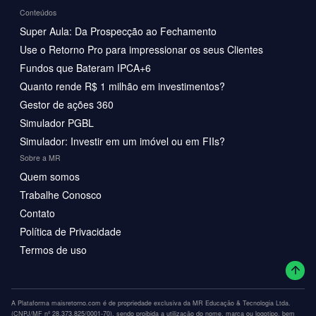
Conteúdos
Super Aula: Da Prospecção ao Fechamento
Use o Retorno Pro para impressionar os seus Clientes
Fundos que Bateram IPCA+6
Quanto rende R$ 1 milhão em investimentos?
Gestor de ações 360
Simulador PGBL
Simulador: Investir em um imóvel ou em FIIs?
Sobre a MR
Quem somos
Trabalhe Conosco
Contato
Política de Privacidade
Termos de uso
A Plataforma maisretorno.com é de propriedade exclusiva da MR Educação & Tecnologia Ltda.
(CNPJ/MF nº 28.373.825/0001-70), sendo proibida a utilização do nome, marca ou logotipo, bem