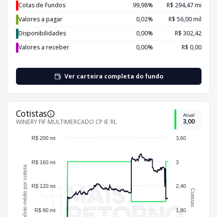
Cotas de Fundos
99,98%
R$ 294,47 mi
Valores a pagar
0,02%
R$ 56,00 mil
Disponibilidades
0,00%
R$ 302,42
Valores a receber
0,00%
R$ 0,00
Ver carteira completa do fundo
Cotistas
Atual
3,00
WINERY FIF MULTIMERCADO CP IE RL
R$ 200 mi
3,60
R$ 160 mi
3
Patrimônio médio por cotista
R$ 120 mi
2,40
Cotistas
R$ 80 mi
1,80