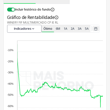
Incluir histórico do fundo
Gráfico de Rentabilidade
WINERY FIF MULTIMERCADO CP IE RL
Indicadores
Ótimo
6M
1A
2A
3A
5A
-10%
-20%
-30%
-40%
-50%
-60%