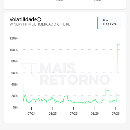
Volatilidade
Atual
109,17%
WINERY FIF MULTIMERCADO CP IE RL
120%
100%
80%
60%
40%
20%
0%
07/24
01/25
07/25
01/26
07/26