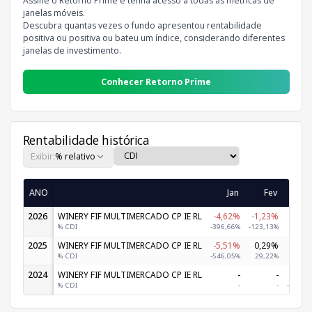
Assine o Retorno Prime e tenha acesso a todas as métricas de
janelas móveis.
Descubra quantas vezes o fundo apresentou rentabilidade
positiva ou positiva ou bateu um índice, considerando diferentes
janelas de investimento.
Conhecer Retorno Prime
Rentabilidade histórica
Exibir:
% relativo
ANO
Jan
Fev
M
2026
WINERY FIF MULTIMERCADO CP IE RL
-4,62%
-1,23%
1,
% CDI
-396,66%
-123,13%
137,
2025
WINERY FIF MULTIMERCADO CP IE RL
-5,51%
0,29%
-1,
% CDI
-546,05%
29,22%
-192,
2024
WINERY FIF MULTIMERCADO CP IE RL
-
-
-27,
% CDI
-
-
-9.486,