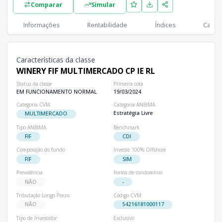
Comparar
Simular
Classes
PL
Cotistas
Classe
Informações
Rentabilidade
Índices
Cartei
R$ 296,62 mi
3
WINERY FIF MULTIMERCADO CP IE RL
Características da classe
WINERY FIF MULTIMERCADO CP IE RL
Status da classe
Primeira cota
EM FUNCIONAMENTO NORMAL
19/03/2024
Categoria CVM
Categoria ANBIMA
Estratégia Livre
MULTIMERCADO
Tipo ANBIMA
Benchmark
FIF
CDI
Composição do fundo
Investe 100% Offshore
FIF
SIM
Previdência
Forma de condomínio
NÃO
-
Tributação Longo Prazo
Código CVM
NÃO
54216181000117
Tipo de Investidor
Exclusivo