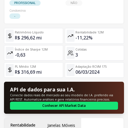
PROFISSIONAL
NÃO
Condomínio
-
Patrimônio Líquido
Rentabilidade 12M
R$ 296,62 mi
-11,22%
Índice de Sharpe 12M
Cotistas
-0,63
3
PL Médio 12M
Adaptação RCVM 175
R$ 316,69 mi
06/03/2024
API de dados para sua I.A.
Conecte dados reais de mercado ao seu modelo de I.A. preferido via
API REST. Automatize análises e gere relatórios financeiros precisos.
Conhecer API Market Data
Rentabilidade
Janelas Móveis