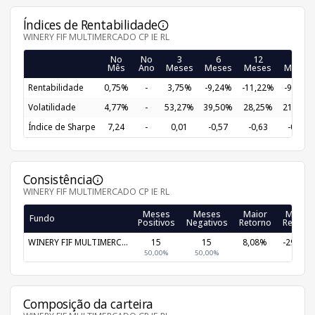
Índices de Rentabilidade
WINERY FIF MULTIMERCADO CP IE RL
No
No
3
6
12
24
Mês
Ano
Meses
Meses
Meses
Meses
Rentabilidade
0,75%
-
3,75%
-9,24%
-11,22%
-9,77%
Volatilidade
4,77%
-
53,27%
39,50%
28,25%
21,20%
Índice de Sharpe
7,24
-
0,01
-0,57
-0,63
-0,60
Consistência
WINERY FIF MULTIMERCADO CP IE RL
Meses
Meses
Maior
Menor
Fundo
Positivos
Negativos
Retorno
Retorno
WINERY FIF MULTIMERC...
15
15
8,08%
-29,99%
50,00%
50,00%
Composição da carteira