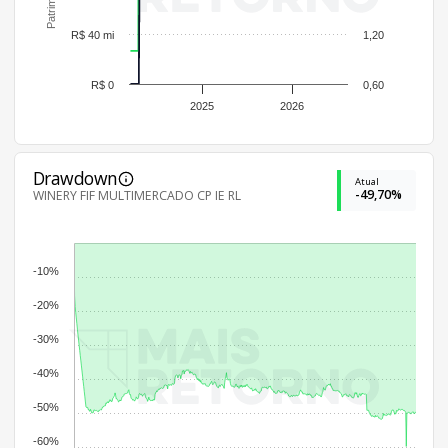
R$ 40 mi
1,20
R$ 0
0,60
2025
2026
Drawdown
Atual
-49,70%
WINERY FIF MULTIMERCADO CP IE RL
-10%
-20%
-30%
-40%
-50%
-60%