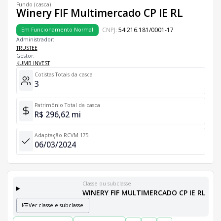
Fundo (casca)
Winery FIF Multimercado CP IE RL
CNPJ:
54.216.181/0001-17
Em Funcionamento Normal
Administrador:
TRUSTEE
Gestor:
KUMB INVEST
Cotistas Totais da casca
3
Patrimônio Total da casca
R$ 296,62 mi
Adaptação RCVM 175
06/03/2024
Classe ou subclasse
WINERY FIF MULTIMERCADO CP IE RL
Ver classe e subclasse
Classes e Subclasses do Fundo
Lista completa de classes e subclasses disponíveis, incluindo in