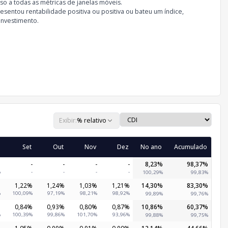
so a todas as métricas de janelas móveis.
sentou rentabilidade positiva ou positiva ou bateu um índice,
investimento.
Exibir:
% relativo
Set
Out
Nov
Dez
No ano
Acumulado
%
-
-
-
-
8,23%
98,37%
%
-
-
-
-
100,29%
99,83%
%
1,22%
1,24%
1,03%
1,21%
14,30%
83,30%
%
100,09%
97,19%
98,21%
98,92%
99,89%
99,76%
%
0,84%
0,93%
0,80%
0,87%
10,86%
60,37%
%
100,39%
99,86%
101,70%
93,96%
99,88%
99,75%
%
1,05%
0,99%
0,91%
0,90%
12,14%
44,66%