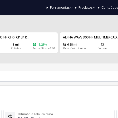
Ferramentas
Produtos
Conteúdo
IF CI RF CP LP R...
ALPHA WAVE 300 FIF MULTIMERCAD..
1 mil
15,21%
R$ 6,38 mi
73
Cotistas
Patrimônio Líquido
Cotistas
Rentabilidade 12M
Patrimônio Total da casca