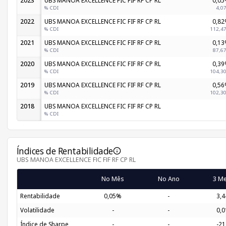
2023
% CDI
4,0
2022
UBS MANOA EXCELLENCE FIC FIF RF CP RL
0,8
% CDI
112,4
2021
UBS MANOA EXCELLENCE FIC FIF RF CP RL
0,1
% CDI
87,6
2020
UBS MANOA EXCELLENCE FIC FIF RF CP RL
0,3
% CDI
104,3
2019
UBS MANOA EXCELLENCE FIC FIF RF CP RL
0,5
% CDI
102,3
2018
UBS MANOA EXCELLENCE FIC FIF RF CP RL
% CDI
Índices de Rentabilidade
UBS MANOA EXCELLENCE FIC FIF RF CP RL
No Mês
No Ano
3 M
Rentabilidade
0,05%
-
3,
Volatilidade
-
-
0,
Índice de Sharpe
-
-
-21