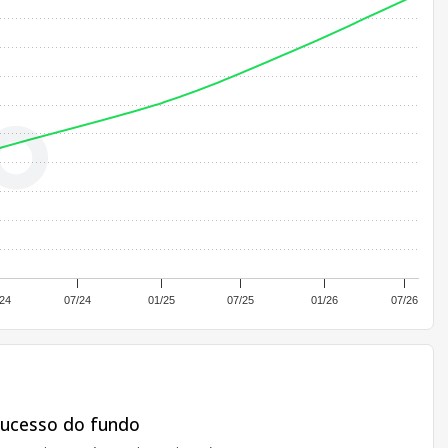
24
07/24
01/25
07/25
01/26
07/26
sucesso do fundo