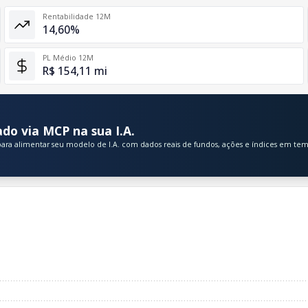
Rentabilidade 12M
14,60%
PL Médio 12M
R$ 154,11 mi
do via MCP na sua I.A.
ara alimentar seu modelo de I.A. com dados reais de fundos, ações e índices em tem