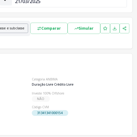
21/03/2025
Comparar
Simular
asse e subclasse
Categoria ANBIMA
Duração Livre Crédito Livre
Investe 100% Offshore
NÃO
Código CVM
31341341000154