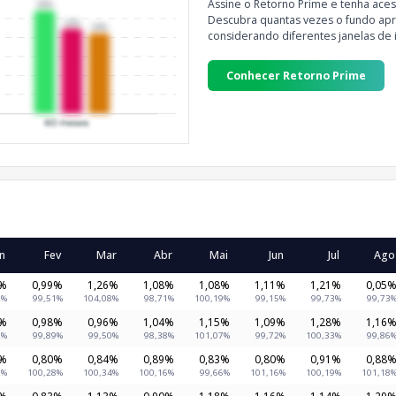
Assine o Retorno Prime e tenha aces
Descubra quantas vezes o fundo apre
considerando diferentes janelas de 
Conhecer Retorno Prime
n
Fev
Mar
Abr
Mai
Jun
Jul
Ago
7%
0,99%
1,26%
1,08%
1,08%
1,11%
1,21%
0,05
2%
99,51%
104,08%
98,71%
100,19%
99,15%
99,73%
99,73
7%
0,98%
0,96%
1,04%
1,15%
1,09%
1,28%
1,16
2%
99,89%
99,50%
98,38%
101,07%
99,72%
100,33%
99,86
7%
0,80%
0,84%
0,89%
0,83%
0,80%
0,91%
0,88
1%
100,28%
100,34%
100,16%
99,66%
101,16%
100,19%
101,18
5%
0,83%
1,13%
0,90%
1,18%
1,16%
1,14%
1,29