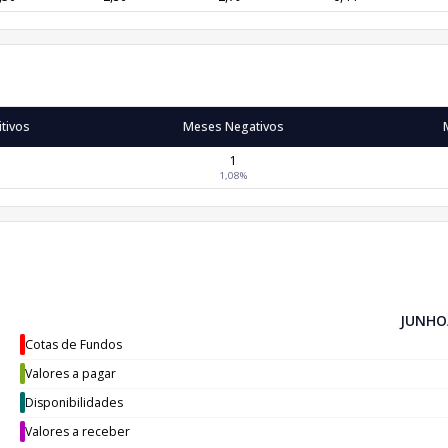
tivos
Meses Negativos
1
1,08%
JUNHO
Cotas de Fundos
Valores a pagar
Disponibilidades
Valores a receber