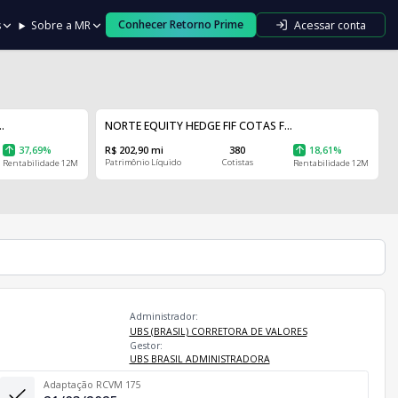
Conhecer Retorno Prime
Acessar conta
s
Sobre a MR
.
NORTE EQUITY HEDGE FIF COTAS F...
37,69%
R$ 202,90 mi
380
18,61%
Patrimônio Líquido
Cotistas
Rentabilidade 12M
Rentabilidade 12M
Administrador:
UBS (BRASIL) CORRETORA DE VALORES
Gestor:
UBS BRASIL ADMINISTRADORA
Adaptação RCVM 175