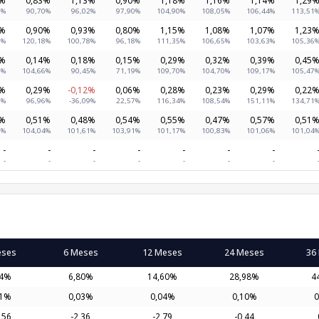
7%
90,70%
96,02%
97,90%
104,90%
108,05%
106,44%
113,51
2%
0,90%
0,93%
0,80%
1,15%
1,08%
1,07%
1,23
7%
120,18%
100,78%
96,18%
111,35%
106,65%
103,63%
105,36
3%
0,14%
0,18%
0,15%
0,29%
0,32%
0,39%
0,45
7%
104,66%
90,45%
71,19%
109,70%
104,70%
109,17%
105,47
9%
0,29%
-0,12%
0,06%
0,28%
0,23%
0,29%
0,22
0%
96,96%
-36,09%
22,57%
116,34%
108,54%
151,11%
134,71
6%
0,51%
0,48%
0,54%
0,55%
0,47%
0,57%
0,51
0%
104,04%
101,61%
103,91%
101,17%
100,83%
101,06%
101,04
-
-
-
-
-
-
-
-
-
-
-
-
-
-
eses
6 Meses
12 Meses
24 Meses
36
44%
6,80%
14,60%
28,98%
4
01%
0,03%
0,04%
0,10%
0
,56
-2,36
-2,79
-0,44