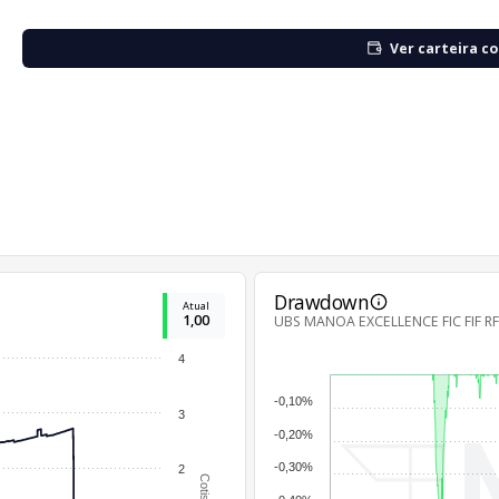
Ver carteira c
Drawdown
Atual
1,00
UBS MANOA EXCELLENCE FIC FIF RF
4
-0,10%
3
-0,20%
-0,30%
2
Cotistas