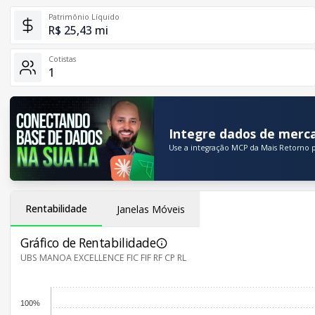
Patrimônio Líquido
R$ 25,43 mi
Cotistas
1
Integre dados de merca
Use a integração MCP da Mais Retorno p
Rentabilidade
Janelas Móveis
Gráfico de Rentabilidade
UBS MANOA EXCELLENCE FIC FIF RF CP RL
100%