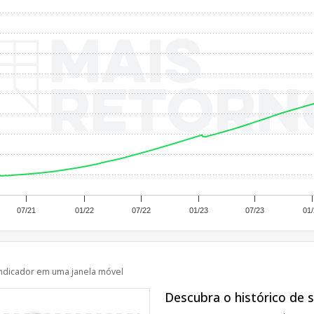
07/21
01/22
07/22
01/23
07/23
01/
ndicador em uma janela móvel
Descubra o histórico de 