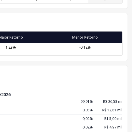
Maior Retorno
Menor Retorno
1,29%
-0,12%
/2026
99,91%
R$ 26,53 mi
0,05%
R$ 12,81 mil
0,02%
R$ 5,00 mil
0,02%
R$ 4,97 mil