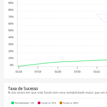
90%
80%
70%
60%
50%
40%
30%
20%
10%
0%
01/19
07/19
01/20
07/20
01/21
Taxa de Sucesso
% das vezes em que este fundo tem uma rentabilidade maior que um i