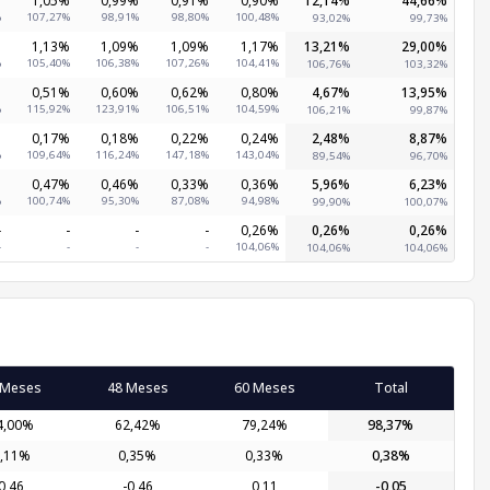
%
107,27%
98,91%
98,80%
100,48%
93,02%
99,73%
%
1,13%
1,09%
1,09%
1,17%
13,21%
29,00%
%
105,40%
106,38%
107,26%
104,41%
106,76%
103,32%
%
0,51%
0,60%
0,62%
0,80%
4,67%
13,95%
%
115,92%
123,91%
106,51%
104,59%
106,21%
99,87%
%
0,17%
0,18%
0,22%
0,24%
2,48%
8,87%
%
109,64%
116,24%
147,18%
143,04%
89,54%
96,70%
%
0,47%
0,46%
0,33%
0,36%
5,96%
6,23%
%
100,74%
95,30%
87,08%
94,98%
99,90%
100,07%
-
-
-
-
0,26%
0,26%
0,26%
-
-
-
-
104,06%
104,06%
104,06%
 Meses
48 Meses
60 Meses
Total
4,00%
62,42%
79,24%
98,37%
,11%
0,35%
0,33%
0,38%
0,46
-0,46
0,11
-0,05