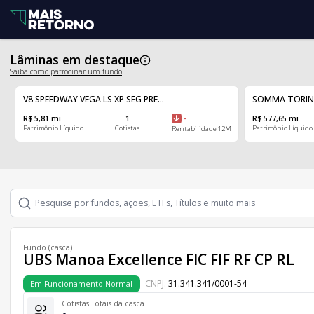
Lâminas em destaque
Saiba como patrocinar um fundo
V8 SPEEDWAY VEGA LS XP SEG PRE...
SOMMA TORINO F
R$ 5,81 mi
1
-
R$ 577,65 mi
Patrimônio Líquido
Cotistas
Patrimônio Líquido
Rentabilidade 12M
Fundo (casca)
UBS Manoa Excellence FIC FIF RF CP RL
CNPJ:
31.341.341/0001-54
Em Funcionamento Normal
Cotistas Totais da casca