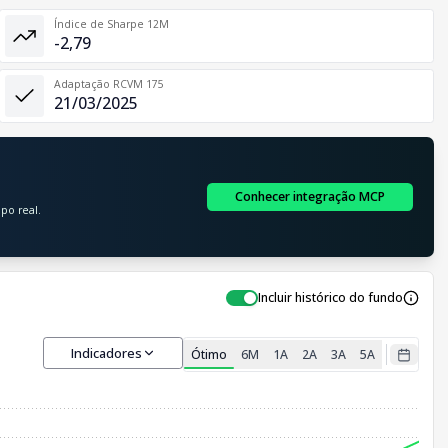
Índice de Sharpe 12M
-2,79
Adaptação RCVM 175
21/03/2025
Conhecer integração MCP
po real.
Incluir histórico do fundo
Indicadores
Ótimo
6M
1A
2A
3A
5A