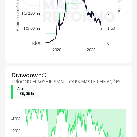
Patrimônio médio por cotista
Cotistas
R$ 120 mi
3
R$ 60 mi
1,50
R$ 0
0
2020
2025
Drawdown
TRÍGONO FLAGSHIP SMALL CAPS MASTER FIF AÇÕES
Atual
-36,06%
-10%
-20%