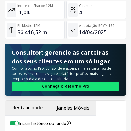
Índice de Sharpe 12M
Cotistas
-1,04
4
PL Médio 12M
Adaptação RCVM 175
R$ 416,52 mi
14/04/2025
Consultor: gerencie as carteiras
dos seus clientes em um só lugar
Com o Retorno Pro, consolide e acompanhe as carteiras de
todos os seus clientes, gere relatórios profissionais e ganhe
tempo no dia a dia da consultoria.
Conheça o Retorno Pro
Rentabilidade
Janelas Móveis
Incluir histórico do fundo