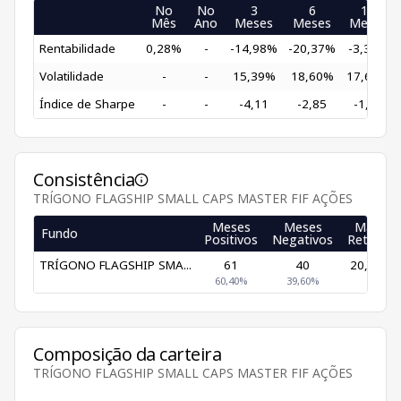
No
No
3
6
12
Mês
Ano
Meses
Meses
Meses
Rentabilidade
0,28%
-
-14,98%
-20,37%
-3,36%
Volatilidade
-
-
15,39%
18,60%
17,62%
Índice de Sharpe
-
-
-4,11
-2,85
-1,04
Consistência
TRÍGONO FLAGSHIP SMALL CAPS MASTER FIF AÇÕES
Meses
Meses
Maior
Fundo
Positivos
Negativos
Retorno
TRÍGONO FLAGSHIP SMA...
61
40
20,96%
60,40%
39,60%
Composição da carteira
TRÍGONO FLAGSHIP SMALL CAPS MASTER FIF AÇÕES