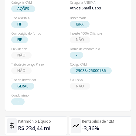
Categoria CVM
Categoria ANBIMA
Ativos Small Caps
AÇÕES
Tipo ANBIMA
Benchmark
FIF
IBRX
Composição do fundo
Investe 100% Offshore
FIF
NÃO
Previdência
Forma de condomínio
NÃO
-
Tributação Longo Prazo
Código CVM
NÃO
29088425000186
Tipo de Investidor
Exclusivo
GERAL
NÃO
Condomínio
-
Patrimônio Líquido
Rentabilidade 12M
R$ 234,44 mi
-3,36%