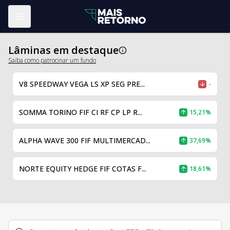
Abrir menu
Lâminas em destaque
Saiba como patrocinar um fundo
V8 SPEEDWAY VEGA LS XP SEG PRE...
-
SOMMA TORINO FIF CI RF CP LP R...
15,21%
ALPHA WAVE 300 FIF MULTIMERCAD...
37,69%
NORTE EQUITY HEDGE FIF COTAS F...
18,61%