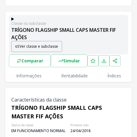
Classe ou subclasse
TRÍGONO FLAGSHIP SMALL CAPS MASTER FIF
AÇÕES
Classes e Subclasses do Fundo
Ver classe e subclasse
Lista completa de classes e subclasses disponíveis, inc
Classes
PL
Coti
Comparar
Simular
Classe
R$ 234,44 mi
TRÍGONO FLAGSHIP SMALL CAPS MASTER FIF AÇÕES
Informações
Rentabilidade
Índices
Características da classe
TRÍGONO FLAGSHIP SMALL CAPS
MASTER FIF AÇÕES
Status da classe
Primeira cota
EM FUNCIONAMENTO NORMAL
24/04/2018