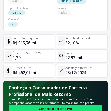
NÃO
31145826000172
Tipo de Investidor
Exclusivo
GERAL
NÃO
Condomínio
-
Patrimônio Líquido
Rentabilidade 12M
R$ 515,76 mi
32,10%
Índice de Sharpe 12M
Cotistas
1,30
22,93 mil
PL Médio 12M
Adaptação RCVM 175
R$ 462,01 mi
23/12/2024
Conheça o Consolidador de Carteira
Profissional da Mais Retorno
Com o Retorno Pro, você consolida tudo em um único relatório e
acompanha várias carteiras de forma muito mais simples e precisa.
Conheça o Retorno Pro