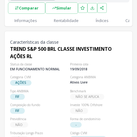
Lista completa de classes e subclasses disponíveis, incluindo in
Comparar
Simular
Classes
PL
Cotistas
Classe
Informações
Rentabilidade
Índices
Cartei
R$ 515,76 mi
22,93 mil
TREND S&P 500 BRL CLASSE INVESTIMENTO AÇÕES RL
Características da classe
TREND S&P 500 BRL CLASSE INVESTIMENTO
AÇÕES RL
Status da classe
Primeira cota
EM FUNCIONAMENTO NORMAL
19/09/2018
Categoria CVM
Categoria ANBIMA
Ativos Livre
AÇÕES
Tipo ANBIMA
Benchmark
FIF
NÃO SE APLICA
Composição do fundo
Investe 100% Offshore
FIF
NÃO
Previdência
Forma de condomínio
NÃO
-
Tributação Longo Prazo
Código CVM