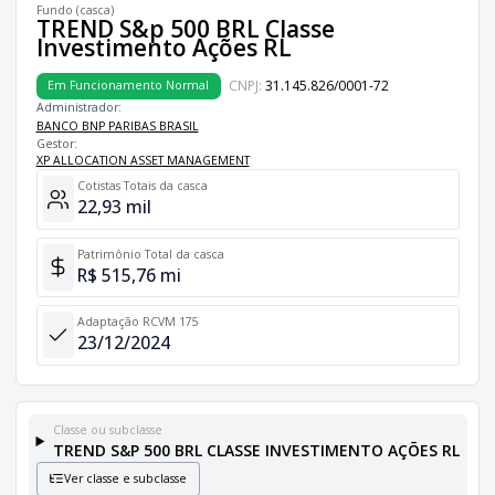
Fundo (casca)
TREND S&p 500 BRL Classe
Investimento Ações RL
CNPJ:
31.145.826/0001-72
Em Funcionamento Normal
Administrador:
BANCO BNP PARIBAS BRASIL
Gestor:
XP ALLOCATION ASSET MANAGEMENT
Cotistas Totais da casca
22,93 mil
Patrimônio Total da casca
R$ 515,76 mi
Adaptação RCVM 175
23/12/2024
Classe ou subclasse
TREND S&P 500 BRL CLASSE INVESTIMENTO AÇÕES RL
Ver classe e subclasse
Classes e Subclasses do Fundo