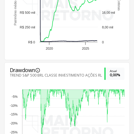
Patrimônio médio por cotista
Cotistas
R$ 500 mil
16,00 mil
R$ 250 mil
8,00 mil
R$ 0
0
2020
2025
Drawdown
Atual
0,00%
TREND S&P 500 BRL CLASSE INVESTIMENTO AÇÕES RL
-5%
-10%
-15%
-20%
-25%