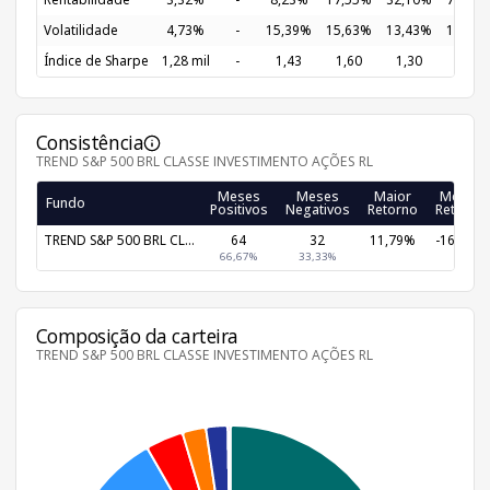
Volatilidade
4,73%
-
15,39%
15,63%
13,43%
16,56
Índice de Sharpe
1,28 mil
-
1,43
1,60
1,30
1,02
Consistência
TREND S&P 500 BRL CLASSE INVESTIMENTO AÇÕES RL
Meses
Meses
Maior
Menor
Fundo
Positivos
Negativos
Retorno
Retorno
TREND S&P 500 BRL CL...
64
32
11,79%
-16,55%
66,67%
33,33%
Composição da carteira
TREND S&P 500 BRL CLASSE INVESTIMENTO AÇÕES RL