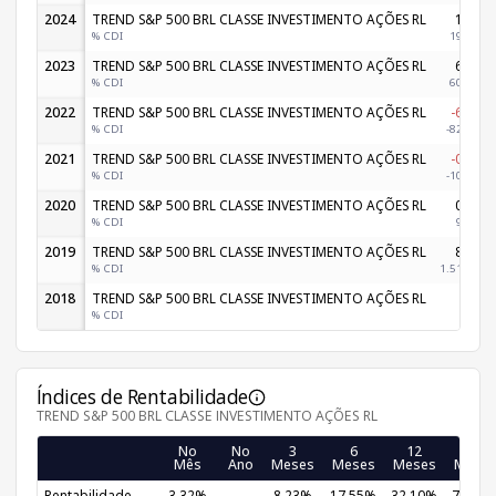
2024
TREND S&P 500 BRL CLASSE INVESTIMENTO AÇÕES RL
1,84%
% CDI
190,42%
2023
TREND S&P 500 BRL CLASSE INVESTIMENTO AÇÕES RL
6,78%
% CDI
603,71%
2022
TREND S&P 500 BRL CLASSE INVESTIMENTO AÇÕES RL
-6,04%
% CDI
-825,45%
2021
TREND S&P 500 BRL CLASSE INVESTIMENTO AÇÕES RL
-0,16%
% CDI
-107,22%
2020
TREND S&P 500 BRL CLASSE INVESTIMENTO AÇÕES RL
0,38%
% CDI
99,66%
2019
TREND S&P 500 BRL CLASSE INVESTIMENTO AÇÕES RL
8,24%
% CDI
1.517,05%
2018
TREND S&P 500 BRL CLASSE INVESTIMENTO AÇÕES RL
-
% CDI
-
Índices de Rentabilidade
TREND S&P 500 BRL CLASSE INVESTIMENTO AÇÕES RL
No
No
3
6
12
24
Mês
Ano
Meses
Meses
Meses
Mese
Rentabilidade
3,32%
-
8,23%
17,55%
32,10%
70,38