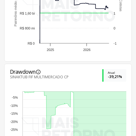
Patrimônio médio por cotista
Cotistas
R$ 1,60 bi
1
R$ 800 mi
0
R$ 0
-1
2025
2026
Drawdown
Atual
-39,21%
SINAKTUB FIF MULTIMERCADO CP
-5%
-10%
-15%
-20%
-25%