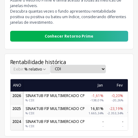
Assine o Retorno Prime e tenha acesso a todas as métricas de
janelas móveis.
Descubra quantas vezes o fundo apresentou rentabilidade
positiva ou positiva ou bateu um índice, considerando diferentes
janelas de investimento.
Conhecer Retorno Prime
Rentabilidade histórica
Exibir:
% relativo
ANO
Jan
Fev
M
2026
SINAKTUB FIF MULTIMERCADO CP
-1,61%
-0,20%
-11,3
% CDI
-138,01%
-20,26%
-932,
2025
SINAKTUB FIF MULTIMERCADO CP
16,81%
-23,19%
10,7
% CDI
1.665,34%
-2.353,34%
1.120,
2024
SINAKTUB FIF MULTIMERCADO CP
-
-
% CDI
-
-