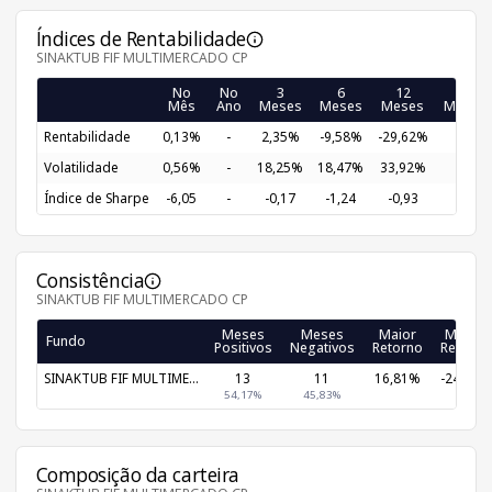
Índices de Rentabilidade
SINAKTUB FIF MULTIMERCADO CP
No
No
3
6
12
24
Mês
Ano
Meses
Meses
Meses
Meses
Rentabilidade
0,13%
-
2,35%
-9,58%
-29,62%
-
Volatilidade
0,56%
-
18,25%
18,47%
33,92%
-
Índice de Sharpe
-6,05
-
-0,17
-1,24
-0,93
-
Consistência
SINAKTUB FIF MULTIMERCADO CP
Meses
Meses
Maior
Menor
Fundo
Positivos
Negativos
Retorno
Retorno
SINAKTUB FIF MULTIME...
13
11
16,81%
-24,85%
54,17%
45,83%
Composição da carteira