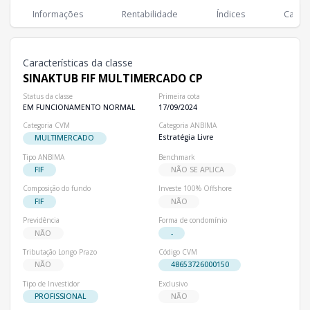
Classe
Informações
Rentabilidade
Índices
Cartei
R$ 1,88 bi
1
SINAKTUB FIF MULTIMERCADO CP
Características da classe
SINAKTUB FIF MULTIMERCADO CP
Status da classe
Primeira cota
EM FUNCIONAMENTO NORMAL
17/09/2024
Categoria CVM
Categoria ANBIMA
Estratégia Livre
MULTIMERCADO
Tipo ANBIMA
Benchmark
FIF
NÃO SE APLICA
Composição do fundo
Investe 100% Offshore
FIF
NÃO
Previdência
Forma de condomínio
NÃO
-
Tributação Longo Prazo
Código CVM
NÃO
48653726000150
Tipo de Investidor
Exclusivo
PROFISSIONAL
NÃO