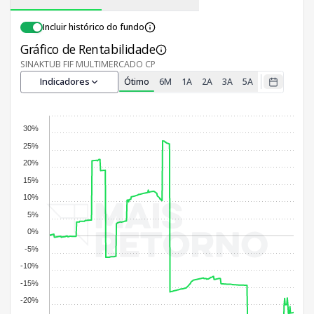
Incluir histórico do fundo
Gráfico de Rentabilidade
SINAKTUB FIF MULTIMERCADO CP
Indicadores
Ótimo
6M
1A
2A
3A
5A
30%
25%
20%
15%
10%
5%
0%
-5%
-10%
-15%
-20%