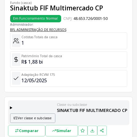
Fundo (casca)
Sinaktub FIF Multimercado CP
CNPJ:
48.653.726/0001-50
Em Funcionamento Normal
Administrador:
BFL ADMINISTRAÇÃO DE RECURSOS
Cotistas Totais da casca
1
Patrimônio Total da casca
R$ 1,88 bi
Adaptação RCVM 175
12/05/2025
Classe ou subclasse
SINAKTUB FIF MULTIMERCADO CP
Ver classe e subclasse
Classes e Subclasses do Fundo
Lista completa de classes e subclasses disponíveis, incluindo in
Comparar
Simular
Classes
PL
Cotistas