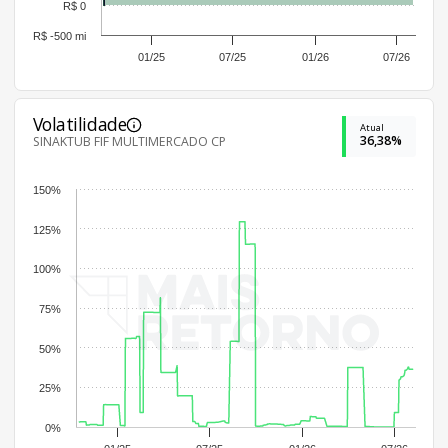
R$ 0
R$ -500 mi
01/25
07/25
01/26
07/26
Volatilidade
Atual
36,38%
SINAKTUB FIF MULTIMERCADO CP
150%
125%
100%
75%
50%
25%
0%