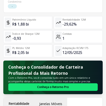
Condomínio
-
Patrimônio Líquido
Rentabilidade 12M
R$ 1,88 bi
-29,62%
Índice de Sharpe 12M
Cotistas
-0,93
1
PL Médio 12M
Adaptação RCVM 175
R$ 2,05 bi
12/05/2025
Conheça o Consolidador de Carteira
Profissional da Mais Retorno
Com o Retorno Pro, você consolida tudo em um único relatório e
acompanha várias carteiras de forma muito mais simples e precisa.
Conheça o Retorno Pro
Rentabilidade
Janelas Móveis