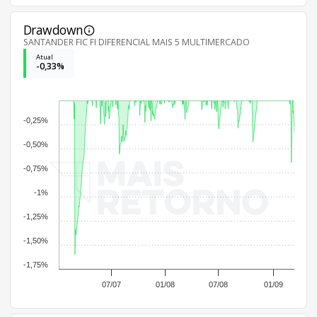
Drawdown
SANTANDER FIC FI DIFERENCIAL MAIS 5 MULTIMERCADO
Atual
-0,33%
-0,25%
-0,50%
-0,75%
-1%
-1,25%
-1,50%
-1,75%
07/07
01/08
07/08
01/09