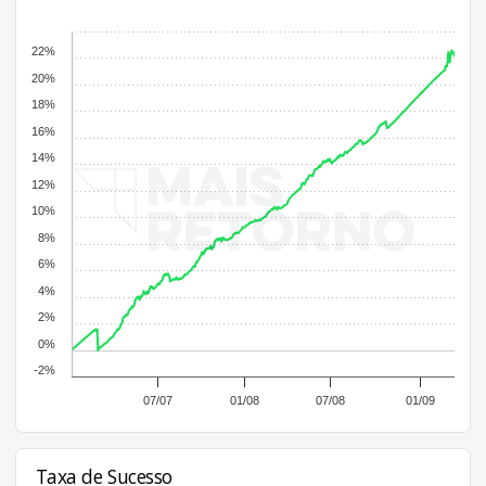
22%
20%
18%
16%
14%
12%
10%
8%
6%
4%
2%
0%
-2%
07/07
01/08
07/08
01/09
Taxa de Sucesso