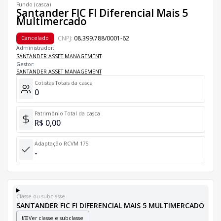
Fundo (casca)
Santander FIC FI Diferencial Mais 5
Multimercado
CNPJ:
08.399.788/0001-62
Cancelado
Administrador:
SANTANDER ASSET MANAGEMENT
Gestor:
SANTANDER ASSET MANAGEMENT
Cotistas Totais da casca
0
Patrimônio Total da casca
R$ 0,00
Adaptação RCVM 175
-
Classe ou subclasse
SANTANDER FIC FI DIFERENCIAL MAIS 5 MULTIMERCADO
Ver classe e subclasse
Classes e Subclasses do Fundo