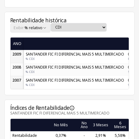
Rentabilidade histórica
Exibir:
% relativo
ANO
Jan
2009
SANTANDER FIC FI DIFERENCIAL MAIS 5 MULTIMERCADO
0,94%
% CDI
89,76%
2008
SANTANDER FIC FI DIFERENCIAL MAIS 5 MULTIMERCADO
0,50%
% CDI
53,71%
2007
SANTANDER FIC FI DIFERENCIAL MAIS 5 MULTIMERCADO
0,96%
% CDI
92,85%
Índices de Rentabilidade
SANTANDER FIC FI DIFERENCIAL MAIS 5 MULTIMERCADO
No
6
1
No Mês
3 Meses
Ano
Meses
Me
Rentabilidade
0,37%
-
2,91%
5,58%
10,