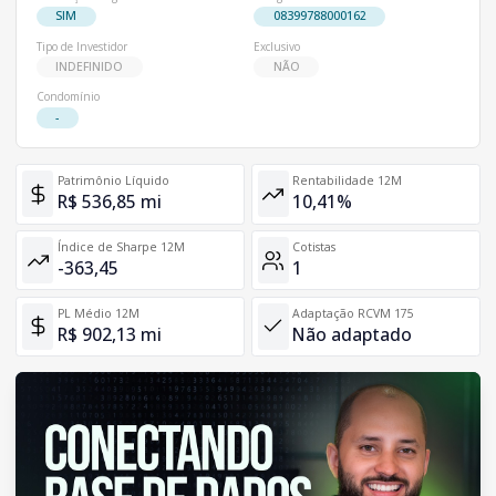
SIM
08399788000162
Tipo de Investidor
Exclusivo
INDEFINIDO
NÃO
Condomínio
-
Patrimônio Líquido
Rentabilidade 12M
R$ 536,85 mi
10,41%
Índice de Sharpe 12M
Cotistas
-363,45
1
PL Médio 12M
Adaptação RCVM 175
R$ 902,13 mi
Não adaptado