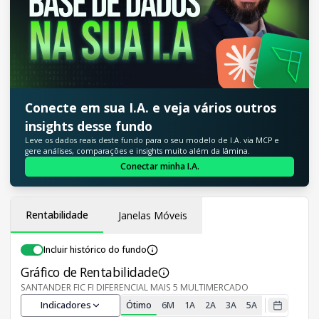
Conecte em sua I.A. e veja vários outros
insights desse fundo
Leve os dados reais deste fundo para o seu modelo de I.A. via MCP e
gere análises, comparações e insights muito além da lâmina.
Conectar minha I.A.
Rentabilidade
Janelas Móveis
Incluir histórico do fundo
Gráfico de Rentabilidade
SANTANDER FIC FI DIFERENCIAL MAIS 5 MULTIMERCADO
Indicadores
Ótimo
6M
1A
2A
3A
5A