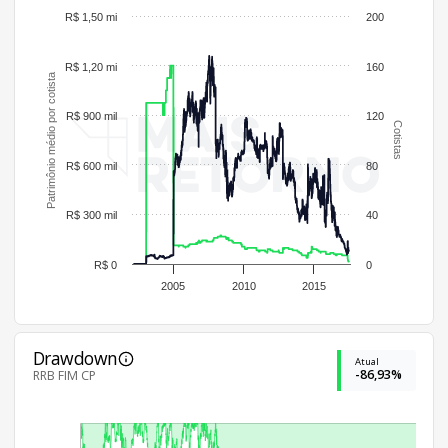
R$ 1,50 mi
200
R$ 1,20 mi
160
Patrimônio médio por cotista
R$ 900 mil
120
Cotistas
R$ 600 mil
80
R$ 300 mil
40
R$ 0
0
2005
2010
2015
Drawdown
Atual
-86,93%
RRB FIM CP