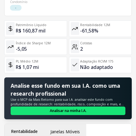
Condomínio
-
Patrimônio Líquido
Rentabilidade 12M
R$ 160,87 mil
-61,58%
Índice de Sharpe 12M
Cotistas
-5,05
2
PL Médio 12M
Adaptação RCVM 175
R$ 1,07 mi
Não adaptado
Analise esse fundo em sua I.A. como uma
research profissional
Use o MCP da Mais Retorno para sua I.A. analisar este fundo com
profundidade de research: rentabilidade, risco, composição e mais, em
segundos.
Analisar na minha I.A.
Rentabilidade
Janelas Móveis