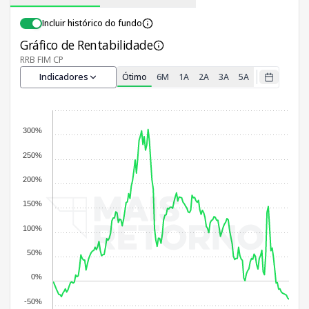
Incluir histórico do fundo
Gráfico de Rentabilidade
RRB FIM CP
Indicadores
Ótimo
6M
1A
2A
3A
5A
300%
250%
200%
150%
100%
50%
0%
-50%