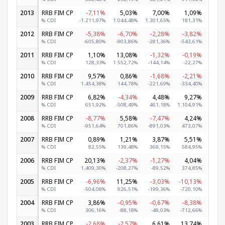
2013
RRB FIM CP
-7,11%
5,03%
7,00%
1,09%
6,
% CDI
-1.211,97%
1.044,48%
1.301,65%
181,31%
1.127
2012
RRB FIM CP
-5,38%
-6,70%
-2,28%
-3,82%
18,
% CDI
-605,80%
-903,86%
-281,36%
-543,61%
2.523
2011
RRB FIM CP
1,10%
13,08%
-1,32%
-0,19%
-2,
% CDI
128,33%
1.552,72%
-144,14%
-22,27%
-229
2010
RRB FIM CP
9,57%
0,86%
-1,68%
-2,21%
3,
% CDI
1.454,38%
144,78%
-221,69%
-334,40%
405
2009
RRB FIM CP
6,82%
-4,34%
4,48%
9,27%
20,
% CDI
651,92%
-508,49%
461,18%
1.104,91%
2.612
2008
RRB FIM CP
-8,77%
5,58%
-7,47%
4,24%
7,
% CDI
-951,64%
701,86%
-891,03%
473,07%
875
2007
RRB FIM CP
0,89%
1,21%
3,87%
5,51%
5,
% CDI
82,55%
139,48%
369,15%
584,95%
517
2006
RRB FIM CP
20,13%
-2,37%
-1,27%
4,04%
-4,
% CDI
1.409,30%
-208,27%
-89,52%
374,85%
-386
2005
RRB FIM CP
-6,96%
11,25%
-3,03%
-10,13%
-1,
% CDI
-504,08%
926,51%
-199,36%
-720,10%
-91
2004
RRB FIM CP
3,86%
-0,95%
-0,67%
-8,38%
-2,
% CDI
306,16%
-88,18%
-49,03%
-712,66%
-209
2003
RRB FIM CP
-2,68%
-2,57%
6,61%
13,74%
3,