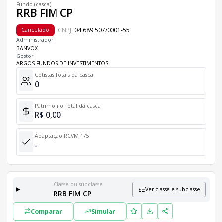
Fundo (casca)
RRB FIM CP
CNPJ:
04.689.507/0001-55
Cancelado
Administrador:
BANVOX
Gestor:
ARGOS FUNDOS DE INVESTIMENTOS
Cotistas Totais da casca
0
Patrimônio Total da casca
R$ 0,00
Adaptação RCVM 175
-
Classe ou subclasse
Ver classe e subclasse
RRB FIM CP
Classes e Subclasses do Fundo
Comparar
Simular
Lista completa de classes e subclasses disponíveis, incluindo in