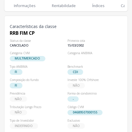
Classes
PL
Cotistas
Informações
Rentabilidade
Índices
Cartei
Classe
R$ 0,00
0
RRB FIM CP
Características da classe
RRB FIM CP
Status da classe
Primeira cota
CANCELADO
15/03/2002
Categoria CVM
Categoria ANBIMA
MULTIMERCADO
Tipo ANBIMA
Benchmark
FI
CDI
Composição do fundo
Investe 100% Offshore
FI
NÃO
Previdência
Forma de condomínio
NÃO
-
Tributação Longo Prazo
Código CVM
NÃO
04689507000155
Tipo de Investidor
Exclusivo
INDEFINIDO
NÃO