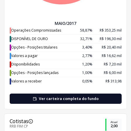
MAIO/2017
Operações Compromissadas
58,87%
R$ 353,25 mil
DISPONÍVEL DE OURO
32,71%
R$ 196,30 mil
Opções - Posições titulares
3,40%
R$ 20,40 mil
Valores a pagar
2,77%
R$ 16,62 mil
Disponibilidades
1,20%
R$ 7,20 mil
Opções - Posições lançadas
1,00%
R$ 6,00 mil
Valores a receber
0,05%
R$ 313,98
Ver carteira completa do fundo
Cotistas
Atual
2,00
RRB FIM CP