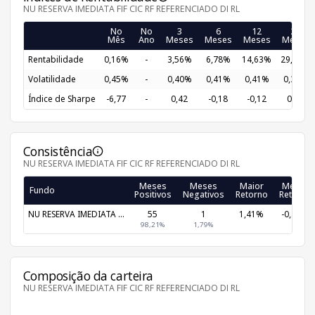
NU RESERVA IMEDIATA FIF CIC RF REFERENCIADO DI RL
No
No
3
6
12
24
Mês
Ano
Meses
Meses
Meses
Meses
Rentabilidade
0,16%
-
3,56%
6,78%
14,63%
29,26%
Volatilidade
0,45%
-
0,40%
0,41%
0,41%
0,39%
Índice de Sharpe
-6,77
-
0,42
-0,18
-0,12
0,07
Consistência
NU RESERVA IMEDIATA FIF CIC RF REFERENCIADO DI RL
Meses
Meses
Maior
Menor
Fundo
Positivos
Negativos
Retorno
Retorno
NU RESERVA IMEDIATA ...
55
1
1,41%
-0,35%
98,21%
1,79%
Composição da carteira
NU RESERVA IMEDIATA FIF CIC RF REFERENCIADO DI RL