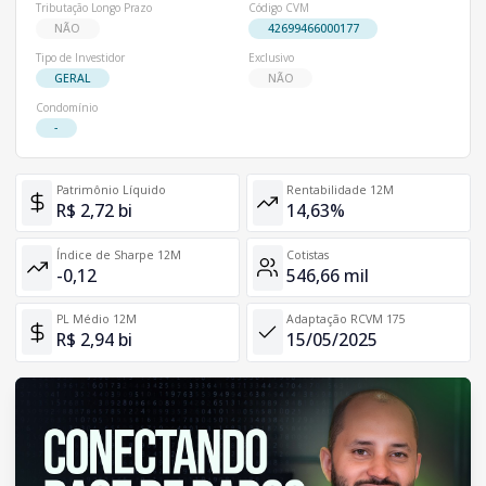
Tributação Longo Prazo
Código CVM
NÃO
42699466000177
Tipo de Investidor
Exclusivo
GERAL
NÃO
Condomínio
-
Patrimônio Líquido
Rentabilidade 12M
R$ 2,72 bi
14,63%
Índice de Sharpe 12M
Cotistas
-0,12
546,66 mil
PL Médio 12M
Adaptação RCVM 175
R$ 2,94 bi
15/05/2025