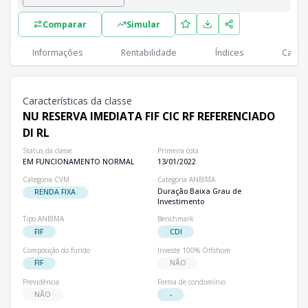
Lista completa de classes e subclasses disponíveis, incluindo in
Comparar
Simular
Classes
PL
Cotistas
Classe
Informações
Rentabilidade
Índices
Cartei
R$ 2,72 bi
546,66 mil
NU RESERVA IMEDIATA FIF CIC RF REFERENCIADO DI RL
Características da classe
NU RESERVA IMEDIATA FIF CIC RF REFERENCIADO
DI RL
Status da classe
Primeira cota
EM FUNCIONAMENTO NORMAL
13/01/2022
Categoria CVM
Categoria ANBIMA
Duração Baixa Grau de
RENDA FIXA
Investimento
Tipo ANBIMA
Benchmark
FIF
CDI
Composição do fundo
Investe 100% Offshore
FIF
NÃO
Previdência
Forma de condomínio
NÃO
-