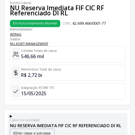
Fundo (casca)
NU Reserva Imediata FIF CIC RF
Referenciado DI RL
CNPJ:
42.699.466/0001-77
Em Funcionamento Normal
Administrador:
INTRAG
Gestor:
NU ASSET MANAGEMENT
Cotistas Totais da casca
546,66 mil
Patrimônio Total da casca
R$ 2,72 bi
Adaptação RCVM 175
15/05/2025
Classe ou subclasse
NU RESERVA IMEDIATA FIF CIC RF REFERENCIADO DI RL
Ver classe e subclasse
Classes e Subclasses do Fundo