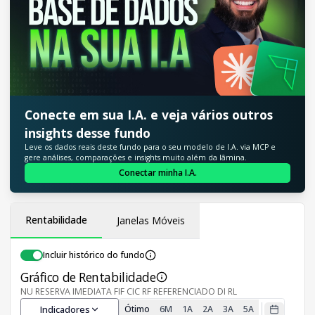
Conecte em sua I.A. e veja vários outros
insights desse fundo
Leve os dados reais deste fundo para o seu modelo de I.A. via MCP e
gere análises, comparações e insights muito além da lâmina.
Conectar minha I.A.
Rentabilidade
Janelas Móveis
Incluir histórico do fundo
Gráfico de Rentabilidade
NU RESERVA IMEDIATA FIF CIC RF REFERENCIADO DI RL
Indicadores
Ótimo
6M
1A
2A
3A
5A