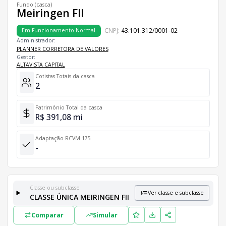
Fundo (casca)
Meiringen FII
CNPJ:
43.101.312/0001-02
Em Funcionamento Normal
Administrador:
PLANNER CORRETORA DE VALORES
Gestor:
ALTAVISTA CAPITAL
Cotistas Totais da casca
2
Patrimônio Total da casca
R$ 391,08 mi
Adaptação RCVM 175
-
Classe ou subclasse
Ver classe e subclasse
CLASSE ÚNICA MEIRINGEN FII
Classes e Subclasses do Fundo
Comparar
Simular
Lista completa de classes e subclasses disponíveis, incluindo in