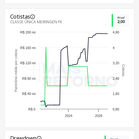
Cotistas
Atual
2,00
CLASSE ÚNICA MEIRINGEN FII
R$ 200 mi
4,80
R$ 160 mi
4
Patrimônio médio por cotista
R$ 120 mi
3,20
Cotistas
R$ 80 mi
2,40
R$ 40 mi
1,60
R$ 0
0,80
2024
2026
Drawdown