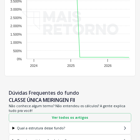
3.500%
3.000%
2.500%
2.000%
1.500%
1.000%
500%
0%
2024
2025
2026
Dúvidas Frequentes do fundo
CLASSE ÚNICA MEIRINGEN FII
Não conhece algum termo? Não entendeu os cálculos? A gente explica
tudo pra você!
Ver todos os artigos
Qual a estrutura desse fundo?