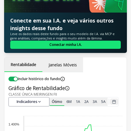
Conecte em sua I.A. e veja vários outros
insights desse fundo
Leve os dados reais deste fundo para o seu modelo de I.A. via MCP e
gere análises, comparações e insights muito além da lâmina.
Conectar minha I.A.
Rentabilidade
Janelas Móveis
Incluir histórico do fundo
Gráfico de Rentabilidade
CLASSE ÚNICA MEIRINGEN FII
Indicadores
Ótimo
6M
1A
2A
3A
5A
1.400%