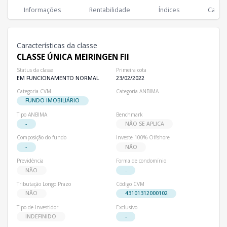
Classes
PL
Cotistas
Informações
Rentabilidade
Índices
Cartei
Classe
R$ 391,08 mi
2
CLASSE ÚNICA MEIRINGEN FII
Características da classe
CLASSE ÚNICA MEIRINGEN FII
Status da classe
Primeira cota
EM FUNCIONAMENTO NORMAL
23/02/2022
Categoria CVM
Categoria ANBIMA
FUNDO IMOBILIÁRIO
Tipo ANBIMA
Benchmark
-
NÃO SE APLICA
Composição do fundo
Investe 100% Offshore
-
NÃO
Previdência
Forma de condomínio
NÃO
-
Tributação Longo Prazo
Código CVM
NÃO
43101312000102
Tipo de Investidor
Exclusivo
INDEFINIDO
-