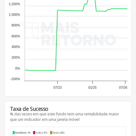
1.200%
1.000%
800%
600%
400%
200%
0%
-200%
07/23
01/25
07/26
Taxa de Sucesso
% das vezes em que este fundo tem uma rentabilidade maior
que um indicador em uma janela móvel