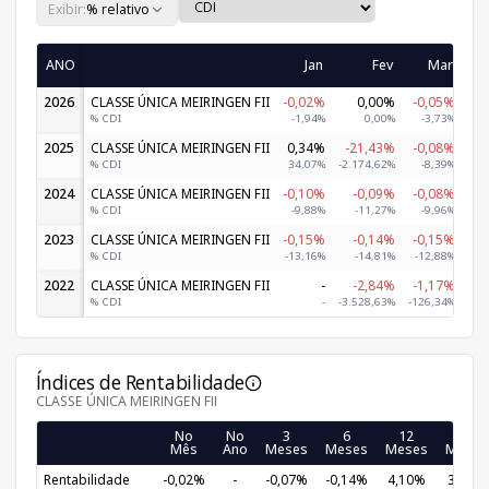
Exibir:
% relativo
ANO
Jan
Fev
Mar
2026
CLASSE ÚNICA MEIRINGEN FII
-0,02%
0,00%
-0,05%
-0
% CDI
-1,94%
0,00%
-3,73%
-
2025
CLASSE ÚNICA MEIRINGEN FII
0,34%
-21,43%
-0,08%
-0
% CDI
34,07%
-2.174,62%
-8,39%
-
2024
CLASSE ÚNICA MEIRINGEN FII
-0,10%
-0,09%
-0,08%
-0
% CDI
-9,88%
-11,27%
-9,96%
-1
2023
CLASSE ÚNICA MEIRINGEN FII
-0,15%
-0,14%
-0,15%
-0
% CDI
-13,16%
-14,81%
-12,88%
-1
2022
CLASSE ÚNICA MEIRINGEN FII
-
-2,84%
-1,17%
-1
% CDI
-
-3.528,63%
-126,34%
-23
Índices de Rentabilidade
CLASSE ÚNICA MEIRINGEN FII
No
No
3
6
12
24
Mês
Ano
Meses
Meses
Meses
Meses
Rentabilidade
-0,02%
-
-0,07%
-0,14%
4,10%
3,54%