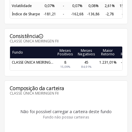
Volatilidade
0,07%
-
0,07%
0,08%
2,61%
15,50%
Índice de Sharpe
-181,21
-
-162,68
-136,86
-2,78
-0,52
Consistência
CLASSE ÚNICA MEIRINGEN FII
Meses
Meses
Maior
Meno
Fundo
Positivos
Negativos
Retorno
Retor
CLASSE ÚNICA MEIRING...
8
45
1.231,01%
-21,4
15,09%
84,91%
Composição da carteira
CLASSE ÚNICA MEIRINGEN FII
Não foi possível carregar a carteira deste fundo
Fundo não possui carteiras