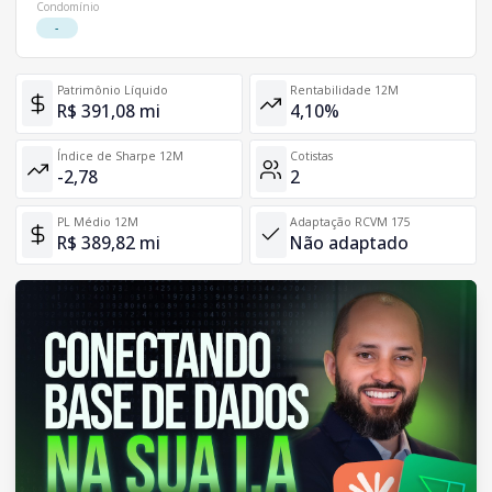
Condomínio
-
Patrimônio Líquido
Rentabilidade 12M
R$ 391,08 mi
4,10%
Índice de Sharpe 12M
Cotistas
-2,78
2
PL Médio 12M
Adaptação RCVM 175
R$ 389,82 mi
Não adaptado