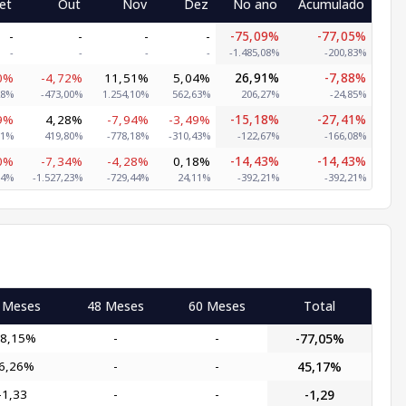
et
Out
Nov
Dez
No ano
Acumulado
-
-
-
-
-75,09%
-77,05%
-
-
-
-
-1.485,08%
-200,83%
0%
-4,72%
11,51%
5,04%
26,91%
-7,88%
28%
-473,00%
1.254,10%
562,63%
206,27%
-24,85%
9%
4,28%
-7,94%
-3,49%
-15,18%
-27,41%
31%
419,80%
-778,18%
-310,43%
-122,67%
-166,08%
0%
-7,34%
-4,28%
0,18%
-14,43%
-14,43%
84%
-1.527,23%
-729,44%
24,11%
-392,21%
-392,21%
 Meses
48 Meses
60 Meses
Total
78,15%
-
-
-77,05%
6,26%
-
-
45,17%
-1,33
-
-
-1,29