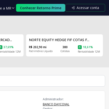
Acessar conta
Conhecer Retorno Prime
re a MR
RCAD...
NORTE EQUITY HEDGE FIF COTAS F...
37,69%
R$ 202,90 mi
380
18,61%
Patrimônio Líquido
Cotistas
entabilidade 12M
Rentabilidade 12M
Administrador:
BANCO DAYCOVAL
Gestor: