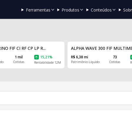
Ferramentas
Produtos
Conteúdos
Sob
O FIF CI RF CP LP R...
ALPHA WAVE 300 FIF MULTIME
1 mil
15,21%
R$ 6,38 mi
73
ido
Cotistas
Patrimônio Líquido
Cotistas
Rentabilidade 12M
R