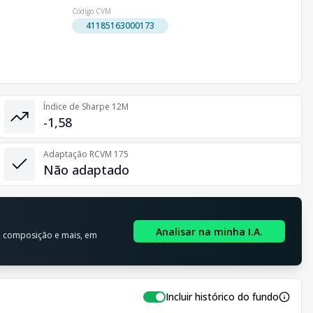
Código CVM
41185163000173
Índice de Sharpe 12M
-1,58
Adaptação RCVM 175
Não adaptado
l
Analisar na minha I.A.
o, composição e mais, em
Incluir histórico do fundo