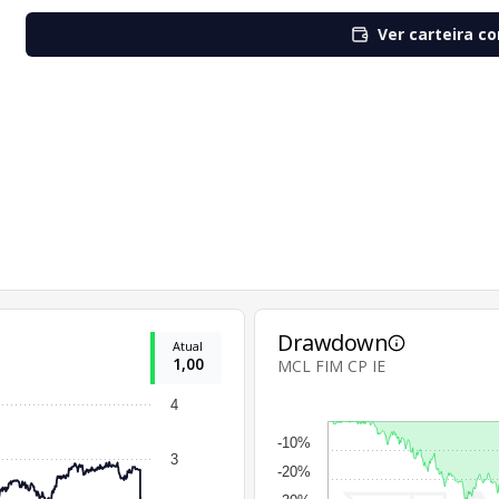
Ver carteira c
Drawdown
Atual
1,00
MCL FIM CP IE
4
-10%
3
-20%