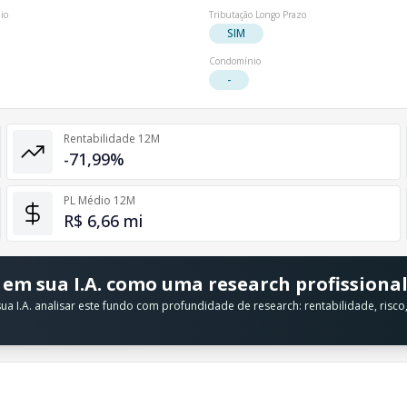
io
Tributação Longo Prazo
SIM
Condomínio
-
Rentabilidade 12M
-71,99%
PL Médio 12M
R$ 6,66 mi
 em sua I.A. como uma research profissiona
a I.A. analisar este fundo com profundidade de research: rentabilidade, risc