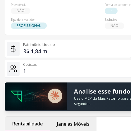
Previdência
Forma de condomín
NÃO
-
Tipo de Investidor
Exclusivo
PROFISSIONAL
NÃO
Patrimônio Líquido
R$ 1,84 mi
Cotistas
1
Analise esse fundo
Use o MCP da Mais Retorno para su
segundos.
Rentabilidade
Janelas Móveis