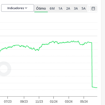
Indicadores
Ótimo
6M
1A
2A
3A
5A
07/23
09/23
11/23
01/24
03/24
05/24