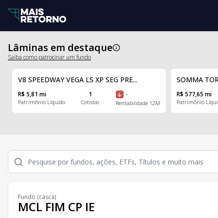
Lâminas em destaque
Saiba como patrocinar um fundo
V8 SPEEDWAY VEGA LS XP SEG PRE...
SOMMA TORIN
R$ 5,81 mi
1
-
R$ 577,65 mi
Patrimônio Líquido
Cotistas
Patrimônio Líqu
Rentabilidade 12M
Fundo (casca)
MCL FIM CP IE