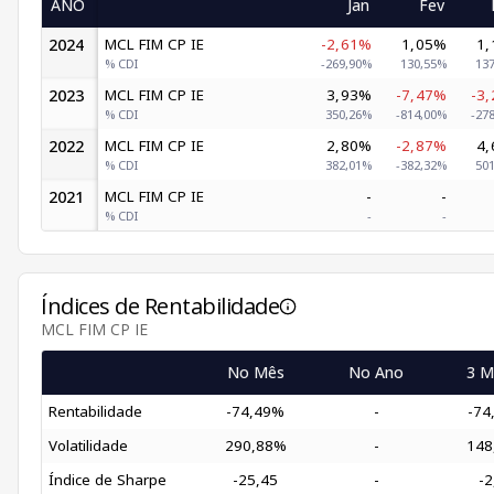
ANO
Jan
Fev
2024
MCL FIM CP IE
-2,61%
1,05%
1
% CDI
-269,90%
130,55%
13
2023
MCL FIM CP IE
3,93%
-7,47%
-3
% CDI
350,26%
-814,00%
-27
2022
MCL FIM CP IE
2,80%
-2,87%
4
% CDI
382,01%
-382,32%
50
2021
MCL FIM CP IE
-
-
% CDI
-
-
Índices de Rentabilidade
MCL FIM CP IE
No Mês
No Ano
3 M
Rentabilidade
-74,49%
-
-74
Volatilidade
290,88%
-
148
Índice de Sharpe
-25,45
-
-2