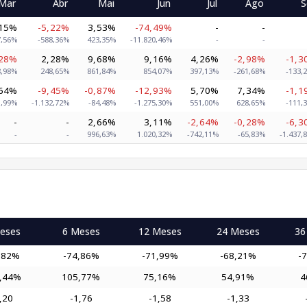
Mar
Abr
Mai
Jun
Jul
Ago
S
,15%
-5,22%
3,53%
-74,49%
-
-
7,56%
-588,36%
423,35%
-11.820,46%
-
-
,28%
2,28%
9,68%
9,16%
4,26%
-2,98%
-1,3
8,98%
248,65%
861,84%
854,07%
397,13%
-261,68%
-133,
,64%
-9,45%
-0,87%
-12,93%
5,70%
7,34%
-1,1
1,99%
-1.132,72%
-84,48%
-1.275,30%
551,00%
628,65%
-111,
-
-
2,66%
3,11%
-2,64%
-0,28%
-6,3
-
-
996,63%
1.020,32%
-742,11%
-65,83%
-1.437,
eses
6 Meses
12 Meses
24 Meses
36
,82%
-74,86%
-71,99%
-68,21%
-
,44%
105,77%
75,16%
54,91%
4
,20
-1,76
-1,58
-1,33