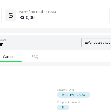
Patrimônio Total da casca
R$ 0,00
asse
Ver classe e sub
IE
luindo informações sobre patrimônio líquido e número de coti
Carteira
FAQ
Categoria CVM
MULTIMERCADO
Composição do fundo
FI