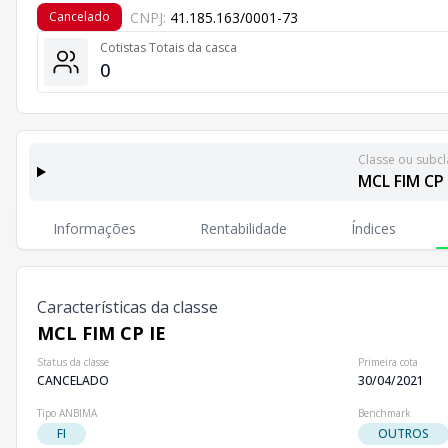
CNPJ:
41.185.163/0001-73
Cancelado
Cotistas Totais da casca
0
Classe ou subcl
MCL FIM CP 
Classes e Subclasses do Fundo
Lista completa de classes e subclasses disponíveis, inc
Informações
Rentabilidade
Índices
Classes
Patrimônio Líquido
Cotistas
Classe
R$ 0,00
0
MCL FIM CP IE
Características da classe
MCL FIM CP IE
Status da classe
Primeira cota
CANCELADO
30/04/2021
Tipo ANBIMA
Benchmark
FI
OUTROS