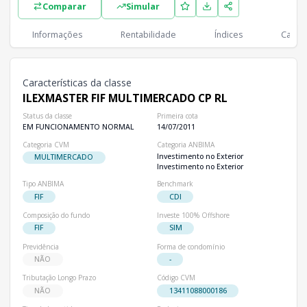
Comparar
Simular
Classes
PL
Cotistas
Classe
Informações
Rentabilidade
Índices
Cartei
R$ 434,65 mi
1
ILEXMASTER FIF MULTIMERCADO CP RL
Características da classe
ILEXMASTER FIF MULTIMERCADO CP RL
Status da classe
Primeira cota
EM FUNCIONAMENTO NORMAL
14/07/2011
Categoria CVM
Categoria ANBIMA
Investimento no Exterior
MULTIMERCADO
Investimento no Exterior
Tipo ANBIMA
Benchmark
FIF
CDI
Composição do fundo
Investe 100% Offshore
FIF
SIM
Previdência
Forma de condomínio
NÃO
-
Tributação Longo Prazo
Código CVM
NÃO
13411088000186