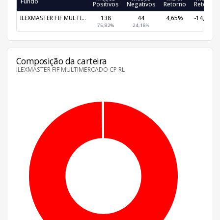
Fundo
Positivos
Negativos
Retorno
Retorno
ILEXMASTER FIF MULTI...
138
44
4,65%
-14,31%
75,82%
24,18%
Composição da carteira
ILEXMASTER FIF MULTIMERCADO CP RL