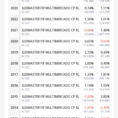
% CDI
118,49%
118,04%
2
2023
ILEXMASTER FIF MULTIMERCADO CP RL
0,74%
1,11%
-
% CDI
65,66%
121,25%
-
2022
ILEXMASTER FIF MULTIMERCADO CP RL
1,36%
1,01%
% CDI
185,60%
134,56%
3
2021
ILEXMASTER FIF MULTIMERCADO CP RL
-0,08%
1,46%
% CDI
-52,68%
1.087,75%
2020
ILEXMASTER FIF MULTIMERCADO CP RL
0,65%
-0,56%
-
% CDI
173,90%
-190,88%
-1.
2019
ILEXMASTER FIF MULTIMERCADO CP RL
2,72%
0,43%
% CDI
501,80%
87,34%
1
2018
ILEXMASTER FIF MULTIMERCADO CP RL
2,80%
0,40%
% CDI
479,44%
86,86%
1
2017
ILEXMASTER FIF MULTIMERCADO CP RL
1,33%
1,81%
% CDI
122,65%
209,14%
1
2016
ILEXMASTER FIF MULTIMERCADO CP RL
1,18%
1,55%
% CDI
112,26%
154,95%
1
2015
ILEXMASTER FIF MULTIMERCADO CP RL
-1,00%
3,85%
% CDI
-107,61%
470,88%
2014
ILEXMASTER FIF MULTIMERCADO CP RL
-1,65%
-0,48%
% CDI
-197,32%
-61,37%
2