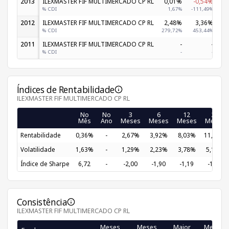
2013
ILEXMASTER FIF MULTIMERCADO CP RL
0,01%
-0,54%
-
% CDI
1,67%
-111,49%
2012
ILEXMASTER FIF MULTIMERCADO CP RL
2,48%
3,36%
% CDI
279,72%
453,44%
2
2011
ILEXMASTER FIF MULTIMERCADO CP RL
-
-
% CDI
-
-
Índices de Rentabilidade
ILEXMASTER FIF MULTIMERCADO CP RL
No
No
3
6
12
24
Mês
Ano
Meses
Meses
Meses
Meses
Rentabilidade
0,36%
-
2,67%
3,92%
8,03%
11,99%
Volatilidade
1,63%
-
1,29%
2,23%
3,78%
5,17%
Índice de Sharpe
6,72
-
-2,00
-1,90
-1,19
-1,02
Consistência
ILEXMASTER FIF MULTIMERCADO CP RL
Meses
Meses
Maior
Menor