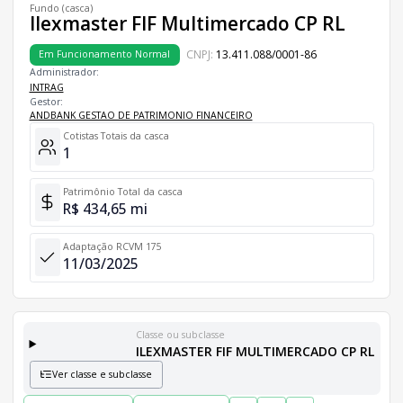
Fundo (casca)
Ilexmaster FIF Multimercado CP RL
CNPJ:
13.411.088/0001-86
Em Funcionamento Normal
Administrador:
INTRAG
Gestor:
ANDBANK GESTAO DE PATRIMONIO FINANCEIRO
Cotistas Totais da casca
1
Patrimônio Total da casca
R$ 434,65 mi
Adaptação RCVM 175
11/03/2025
Classe ou subclasse
ILEXMASTER FIF MULTIMERCADO CP RL
Ver classe e subclasse
Classes e Subclasses do Fundo
Lista completa de classes e subclasses disponíveis, incluindo in