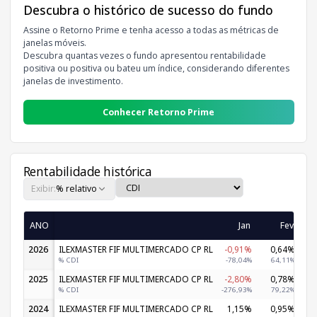
Descubra o histórico de sucesso do fundo
Assine o Retorno Prime e tenha acesso a todas as métricas de
janelas móveis.
Descubra quantas vezes o fundo apresentou rentabilidade
positiva ou positiva ou bateu um índice, considerando diferentes
janelas de investimento.
Conhecer Retorno Prime
Rentabilidade histórica
Exibir:
% relativo
ANO
Jan
Fev
2026
ILEXMASTER FIF MULTIMERCADO CP RL
-0,91%
0,64%
-
% CDI
-78,04%
64,11%
2025
ILEXMASTER FIF MULTIMERCADO CP RL
-2,80%
0,78%
-
% CDI
-276,93%
79,22%
-
2024
ILEXMASTER FIF MULTIMERCADO CP RL
1,15%
0,95%