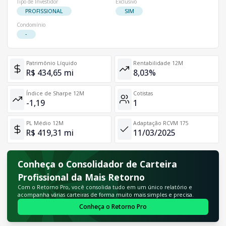
Tipo de Investidor
Exclusivo
PROFISSIONAL
SIM
Condomínio
-
Patrimônio Líquido
Rentabilidade 12M
R$ 434,65 mi
8,03%
Índice de Sharpe 12M
Cotistas
-1,19
1
PL Médio 12M
Adaptação RCVM 175
R$ 419,31 mi
11/03/2025
Conheça o Consolidador de Carteira
Profissional da Mais Retorno
Com o Retorno Pro, você consolida tudo em um único relatório e
acompanha várias carteiras de forma muito mais simples e precisa.
Conheça o Retorno Pro