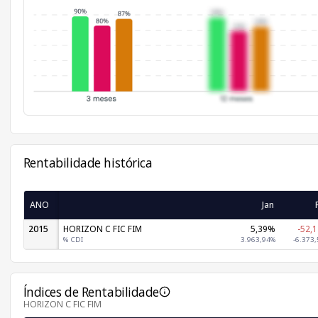
Rentabilidade histórica
ANO
Jan
2015
HORIZON C FIC FIM
5,39%
-52,
% CDI
3.963,94%
-6.373
Índices de Rentabilidade
HORIZON C FIC FIM