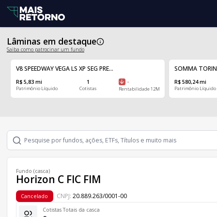
Lâminas em destaque
Saiba como patrocinar um fundo
V8 SPEEDWAY VEGA LS XP SEG PRE...
SOMMA TORINO F
R$ 5,83 mi
1
-
R$ 580,24 mi
Patrimônio Líquido
Cotistas
Patrimônio Líquido
Rentabilidade 12M
Fundo (casca)
Horizon C FIC FIM
CNPJ:
20.889.263/0001-00
Cancelado
Cotistas Totais da casca