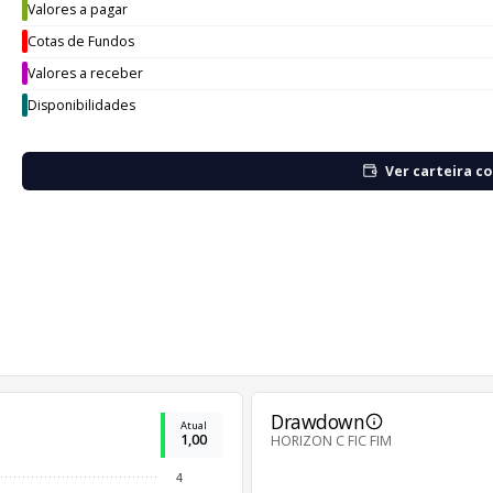
Valores a pagar
Cotas de Fundos
Valores a receber
Disponibilidades
Ver carteira c
Drawdown
Atual
1,00
HORIZON C FIC FIM
4