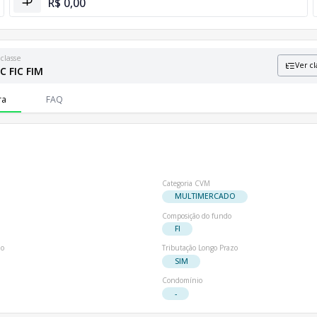
R$ 0,00
classe
Ver cl
 FIC FIM
formações sobre patrimônio líquido e número de cotistas.
ra
FAQ
Categoria CVM
MULTIMERCADO
Composição do fundo
FI
io
Tributação Longo Prazo
SIM
Condomínio
-