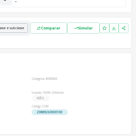
-
Comparar
Simular
asse e subclasse
Categoria ANBIMA
Investe 100% Offshore
NÃO
Código CVM
20889263000100