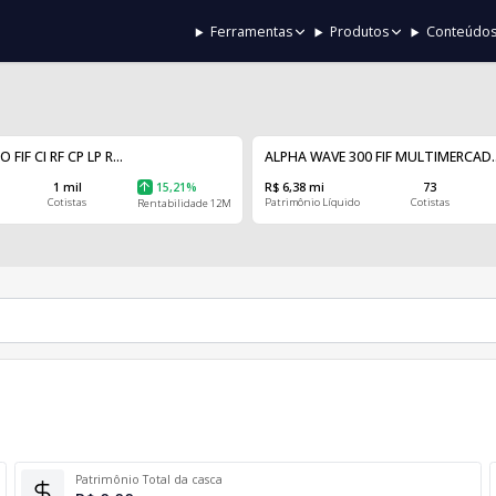
Ferramentas
Produtos
Conteúdo
IF CI RF CP LP R...
ALPHA WAVE 300 FIF MULTIMERCAD..
1 mil
15,21%
R$ 6,38 mi
73
Cotistas
Patrimônio Líquido
Cotistas
Rentabilidade 12M
Patrimônio Total da casca