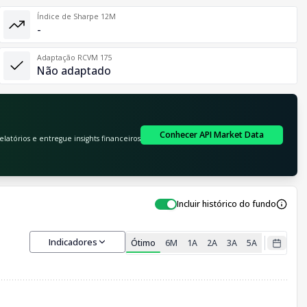
Índice de Sharpe 12M
-
Adaptação RCVM 175
Não adaptado
Conhecer API Market Data
atórios e entregue insights financeiros
Incluir histórico do fundo
Indicadores
Ótimo
6M
1A
2A
3A
5A