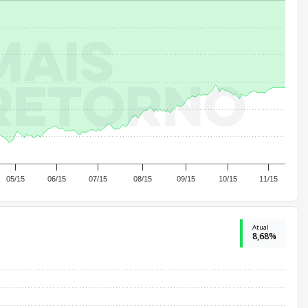
05/15
06/15
07/15
08/15
09/15
10/15
11/15
Atual
8,68%