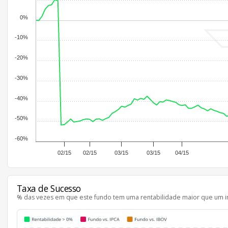
0%
-10%
-20%
-30%
-40%
-50%
-60%
02/15
02/15
03/15
03/15
04/15
Taxa de Sucesso
% das vezes em que este fundo tem uma rentabilidade maior que um i