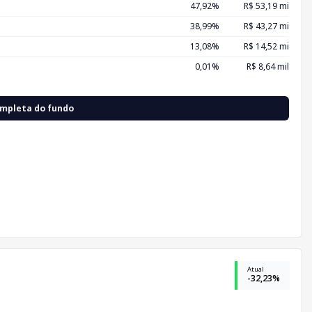
47,92%
R$ 53,19 mi
38,99%
R$ 43,27 mi
13,08%
R$ 14,52 mi
0,01%
R$ 8,64 mil
ompleta do fundo
Atual
-32,23%