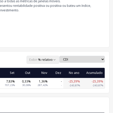
so a todas as métricas de janelas móveis.
sentou rentabilidade positiva ou positiva ou bateu um índice,
investimento.
Exibir:
% relativo
Set
Out
Nov
Dez
No ano
Acumulado
7,83%
0,33%
1,36%
-
-25,39%
-25,39%
707,23%
30,08%
287,42%
-
-243,87%
-243,87%