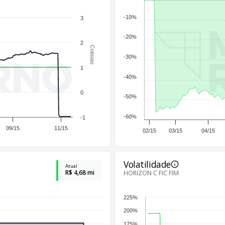
-10%
3
-20%
2
Cotistas
-30%
1
-40%
0
-50%
-60%
-1
09/15
11/15
02/15
03/15
04/15
Volatilidade
Atual
R$ 4,68 mi
HORIZON C FIC FIM
225%
200%
175%