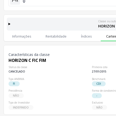
0
Classe ou sub
HORIZON C
Classes e Subclasses do Fundo
Lista completa de classes e subclasses disponíveis, incluindo in
Informações
Rentabilidade
Índices
Cartei
Classes
Patrimônio Líquido
Cotistas
Classe
R$ 0,00
0
HORIZON C FIC FIM
Características da classe
HORIZON C FIC FIM
Status da classe
Primeira cota
CANCELADO
27/01/2015
Tipo ANBIMA
Benchmark
FI
CDI
Previdência
Forma de condomín
NÃO
-
Tipo de Investidor
Exclusivo
INDEFINIDO
NÃO