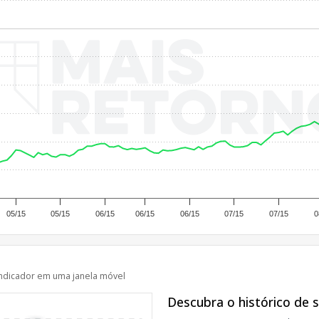
05/15
05/15
06/15
06/15
06/15
07/15
07/15
0
ndicador em uma janela móvel
Descubra o histórico de 