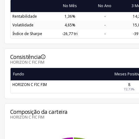
No Mês
No Ano
3 M
Rentabilidade
1,36%
-
14
Volatilidade
4,65%
-
15
Índice de Sharpe
-26,77 tri
-
-39
Consistência
HORIZON C FIC FIM
Fundo
Meses Positi
HORIZON C FIC FIM
8
72,73%
Composição da carteira
HORIZON C FIC FIM