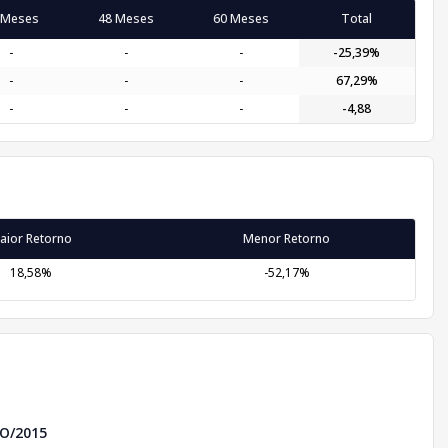
 Meses
48 Meses
60 Meses
Total
-
-
-
-25,39%
-
-
-
67,29%
-
-
-
-4,88
aior Retorno
Menor Retorno
18,58%
-52,17%
O/2015