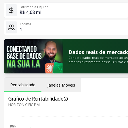
Patrimônio Líquido
R$ 4,68 mi
Cotistas
1
Dados reais de mercado 
Conecte dados reais de mercado ao seu m
precisos diretamente nos seus fluxos e 
Rentabilidade
Janelas Móveis
Gráfico de Rentabilidade
HORIZON C FIC FIM
10%