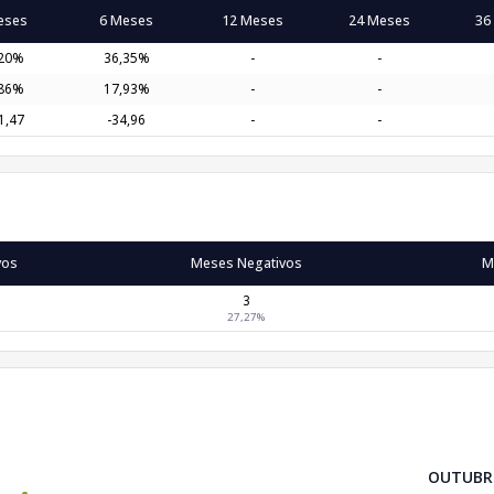
eses
6 Meses
12 Meses
24 Meses
36
,20%
36,35%
-
-
,86%
17,93%
-
-
1,47
-34,96
-
-
vos
Meses Negativos
M
3
27,27%
OUTUBR