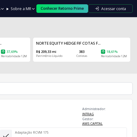
Conhecer Retorno Prime
Acessar conta
s
Sobre a MR
.
NORTE EQUITY HEDGE FIF COTAS F...
37,69%
R$ 209,33 mi
383
18,61%
Patrimônio Líquido
Cotistas
Rentabilidade 12M
Rentabilidade 12M
Administrador:
INTRAG
Gestor:
AMS CAPITAL
Adaptação RCVM 175