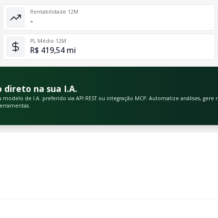
Rentabilidade 12M
-
PL Médio 12M
R$ 419,54 mi
direto na sua I.A.
odelo de I.A. preferido via API REST ou integração MCP. Automatize análises, gere rel
ferramentas.