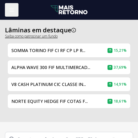
Abrir menu
Lâminas em destaque
Saiba como patrocinar um fundo
SOMMA TORINO FIF CI RF CP LP R...
15,21%
ALPHA WAVE 300 FIF MULTIMERCAD...
37,69%
V8 CASH PLATINUM CIC CLASSE IN...
14,91%
NORTE EQUITY HEDGE FIF COTAS F...
18,61%