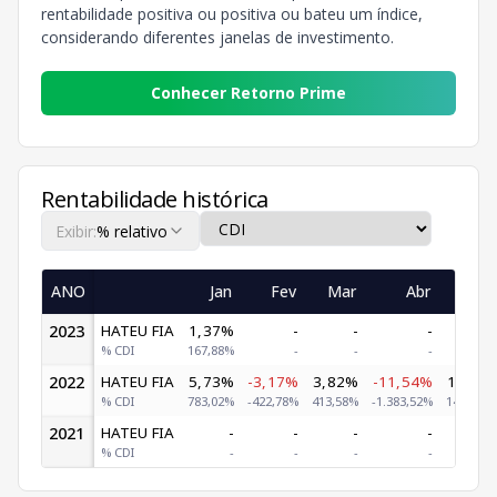
rentabilidade positiva ou positiva ou bateu um índice,
considerando diferentes janelas de investimento.
Conhecer Retorno Prime
Rentabilidade histórica
Exibir:
% relativo
ANO
Jan
Fev
Mar
Abr
Mai
2023
HATEU FIA
1,37%
-
-
-
-
% CDI
167,88%
-
-
-
-
2022
HATEU FIA
5,73%
-3,17%
3,82%
-11,54%
1,51%
% CDI
783,02%
-422,78%
413,58%
-1.383,52%
146,13%
2021
HATEU FIA
-
-
-
-
-
% CDI
-
-
-
-
-