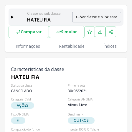
Classe ou subclasse
Ver classe e subclasse
HATEU FIA
Classes e Subclasses do Fundo
Comparar
Simular
Lista completa de classes e subclasses disponíveis, inc
Classes
PL
Cotistas
Informações
Rentabilidade
Índices
Classe
R$ 0,00
0
HATEU FIA
Características da classe
HATEU FIA
Status da classe
Primeira cota
CANCELADO
30/06/2021
Categoria CVM
Categoria ANBIMA
Ativos Livre
AÇÕES
Tipo ANBIMA
Benchmark
FI
OUTROS
Composição do fundo
Investe 100% Offshore