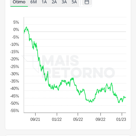
Ótimo
6M
1A
2A
3A
5A
5%
0%
-5%
-10%
-15%
-20%
-25%
-30%
-35%
-40%
-45%
-50%
-55%
09/21
01/22
05/22
09/22
01/23