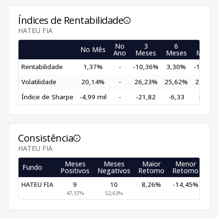
Índices de Rentabilidade
HATEU FIA
No
3
6
12
No Mês
Ano
Meses
Meses
Meses
Rentabilidade
1,37%
-
-10,36%
3,30%
-13,24
Volatilidade
20,14%
-
26,23%
25,62%
23,49
Índice de Sharpe
-4,99 mil
-
-21,82
-6,33
-3,70
Consistência
HATEU FIA
Meses
Meses
Maior
Menor
Fundo
Positivos
Negativos
Retorno
Retorno
HATEU FIA
9
10
8,26%
-14,45%
47,37%
52,63%