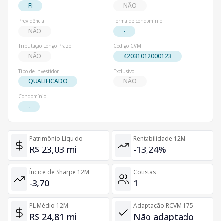
FI
NÃO
Previdência
Forma de condomínio
NÃO
-
Tributação Longo Prazo
Código CVM
NÃO
42031012000123
Tipo de Investidor
Exclusivo
QUALIFICADO
NÃO
Condomínio
-
Patrimônio Líquido
Rentabilidade 12M
R$ 23,03 mi
-13,24%
Índice de Sharpe 12M
Cotistas
-3,70
1
PL Médio 12M
Adaptação RCVM 175
R$ 24,81 mi
Não adaptado