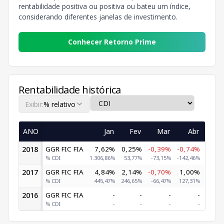
rentabilidade positiva ou positiva ou bateu um índice,
considerando diferentes janelas de investimento.
Conhecer Retorno Prime
Rentabilidade histórica
Exibir:
% relativo
ANO
Jan
Fev
Mar
Abr
2018
GGR FIC FIA
7,62%
0,25%
-0,39%
-0,74%
-8,
% CDI
1.306,86%
53,77%
-73,15%
-142,46%
-1.635
2017
GGR FIC FIA
4,84%
2,14%
-0,70%
1,00%
-2,
% CDI
445,47%
246,65%
-66,47%
127,31%
-309
2016
GGR FIC FIA
-
-
-
-
% CDI
-
-
-
-