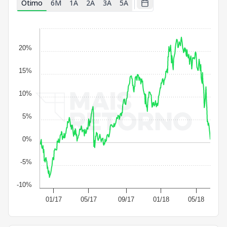
Ótimo
6M
1A
2A
3A
5A
20%
15%
10%
5%
0%
-5%
-10%
01/17
05/17
09/17
01/18
05/18