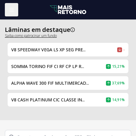
Abrir menu
Lâminas em destaque
Saiba como patrocinar um fundo
V8 SPEEDWAY VEGA LS XP SEG PRE...
-
SOMMA TORINO FIF CI RF CP LP R...
15,21%
ALPHA WAVE 300 FIF MULTIMERCAD...
37,69%
V8 CASH PLATINUM CIC CLASSE IN...
14,91%