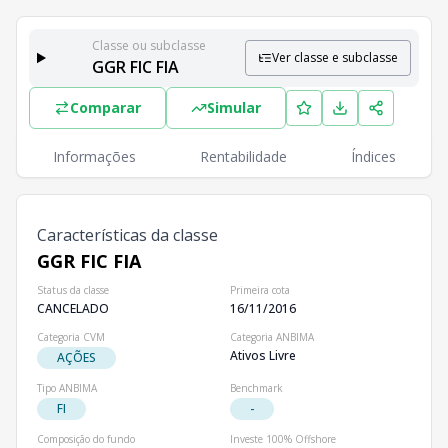
Classe ou subclasse
Ver classe e subclasse
GGR FIC FIA
Classes e Subclasses do Fundo
Comparar
Simular
Lista completa de classes e subclasses disponíveis, inc
Classes
PL
Cotistas
Informações
Rentabilidade
Índices
Classe
R$ 0,00
0
GGR FIC FIA
Características da classe
GGR FIC FIA
Status da classe
Primeira cota
CANCELADO
16/11/2016
Categoria CVM
Categoria ANBIMA
Ativos Livre
AÇÕES
Tipo ANBIMA
Benchmark
FI
-
Composição do fundo
Investe 100% Offshore