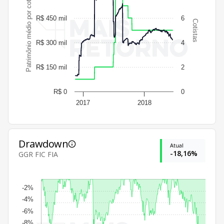
Patrimônio médio por cotista
R$ 450 mil
6
Cotistas
R$ 300 mil
4
R$ 150 mil
2
R$ 0
0
2017
2018
Drawdown
Atual
-18,16%
GGR FIC FIA
-2%
-4%
-6%
-8%