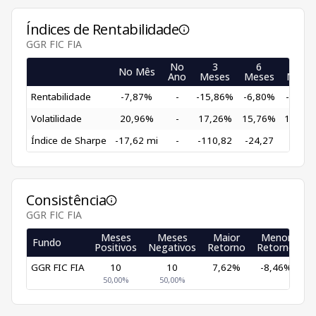
Índices de Rentabilidade
GGR FIC FIA
No
3
6
12
No Mês
Ano
Meses
Meses
Mese
Rentabilidade
-7,87%
-
-15,86%
-6,80%
-0,21
Volatilidade
20,96%
-
17,26%
15,76%
13,47
Índice de Sharpe
-17,62 mi
-
-110,82
-24,27
-9,09
Consistência
GGR FIC FIA
Meses
Meses
Maior
Menor
Fundo
Positivos
Negativos
Retorno
Retorno
GGR FIC FIA
10
10
7,62%
-8,46%
50,00%
50,00%