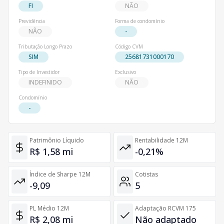
FI
NÃO
Previdência
Forma de condomínio
NÃO
-
Tributação Longo Prazo
Código CVM
SIM
25681731000170
Tipo de Investidor
Exclusivo
INDEFINIDO
NÃO
Condomínio
-
Patrimônio Líquido
Rentabilidade 12M
R$ 1,58 mi
-0,21%
Índice de Sharpe 12M
Cotistas
-9,09
5
PL Médio 12M
Adaptação RCVM 175
R$ 2,08 mi
Não adaptado