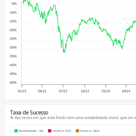
-5%
-10%
-15%
-20%
-25%
-30%
-35%
-40%
-45%
-50%
01/13
04/13
07/13
10/13
01/14
04/14
Taxa de Sucesso
% das vezes em que este fundo tem uma rentabilidade maior que um i