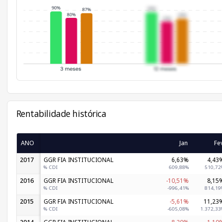
Rentabilidade histórica
ANO
Jan
Fe
2017
GGR FIA INSTITUCIONAL
6,63%
4,43
% CDI
609,88%
510,72
2016
GGR FIA INSTITUCIONAL
-10,51%
8,15
% CDI
-996,41%
814,19
2015
GGR FIA INSTITUCIONAL
-5,61%
11,23
% CDI
-605,08%
1.372,33
GGR FIA INSTITUCIONAL
-8,20%
-1,10