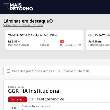
Lâminas em destaque
Saiba como patrocinar um fundo
V8 SPEEDWAY VEGA LS XP SEG PRE...
ALPHA WAVE 30
R$ 5,83 mi
1
-
R$ 6,38 mi
Patrimônio Líquido
Cotistas
Patrimônio Líquido
Rentabilidade 12M
Fundo (casca)
GGR FIA Institucional
CNPJ:
17.010.027/0001-68
Cancelado
Cotistas Totais da casca