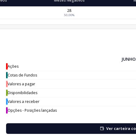
ivos
Meses Negativos
M
28
50,00%
JUNHO
Ações
Cotas de Fundos
Valores a pagar
Disponibilidades
Valores a receber
Opções - Posições lançadas
Ver carteira c