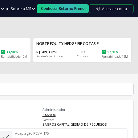
Conhecer Retorno Prime
Acessar conta
s
Sobre a MR
NORTE EQUITY HEDGE FIF COTAS F...
14,90%
R$ 209,33 mi
383
17,91%
Patrimônio Líquido
Cotistas
Rentabilidade 12M
Rentabilidade 12M
Administrador:
BANVOX
Gestor:
ZAGROS CAPITAL GESTAO DE RECURSOS
Adaptação RCVM 175