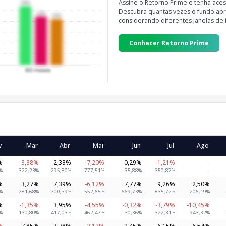
Assine o Retorno Prime e tenha aces
Descubra quantas vezes o fundo apre
considerando diferentes janelas de 
Conhecer Retorno Prime
v
Mar
Abr
Mai
Jun
Jul
Ago
%
-3,38%
2,33%
-7,20%
0,29%
-1,21%
-
%
-322,23%
295,80%
-777,51%
35,88%
-350,87%
-
%
3,27%
7,39%
-6,12%
7,77%
9,26%
2,50%
%
281,68%
700,39%
-552,65%
669,73%
835,72%
206,19%
%
-1,35%
3,95%
-4,55%
-0,32%
-3,79%
-10,45%
%
-130,80%
417,03%
-462,47%
-30,36%
-322,31%
-943,32%
%
7,85%
3,78%
-2,13%
2,45%
6,15%
6,54%