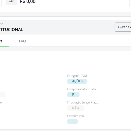
R$ 0,00
sse
Ver cl
TITUCIONAL
formações sobre patrimônio líquido e número de cotistas.
ra
FAQ
Categoria CVM
AÇÕES
Composição do fundo
A
FI
io
Tributação Longo Prazo
NÃO
Condomínio
-