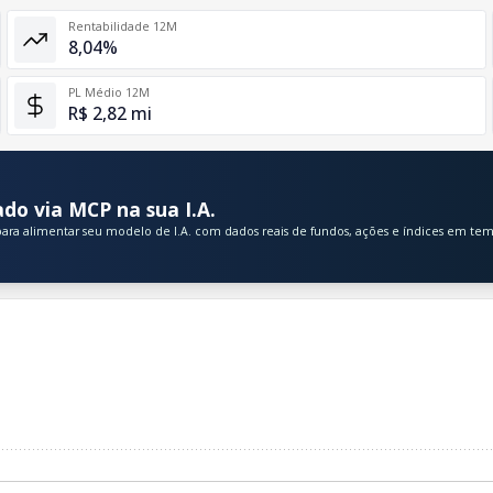
Rentabilidade 12M
8,04%
PL Médio 12M
R$ 2,82 mi
do via MCP na sua I.A.
ara alimentar seu modelo de I.A. com dados reais de fundos, ações e índices em tem