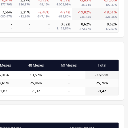
.177,79%
356,57%
-15,19%
-1.002,95%
-35,61%
-109,37%
7,56%
3,31%
-2,46%
-4,94%
-19,02%
-18,51%
.080,97%
412,69%
-347,18%
-632,80%
-236,12%
-228,25%
-
-
-
0,62%
0,62%
0,62%
-
-
-
1.172,57%
1.172,57%
1.172,57%
 Meses
48 Meses
60 Meses
Total
5,01%
13,57%
-
-16,86%
6,61%
25,06%
-
25,76%
-1,82
-1,32
-
-1,42