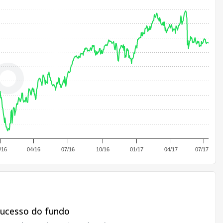
/16
04/16
07/16
10/16
01/17
04/17
07/17
sucesso do fundo