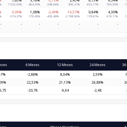
%
1.032,55%
464,25%
-248,66%
300,21%
653,71%
760,55%
-1
%
-3,09%
1,08%
-2,49%
-16,57%
0,84%
4,30%
%
-574,37%
179,45%
-426,49%
-2.798,96%
118,81%
619,11%
1
-
-
-
-
-
-
-
-
-
-
-
-
-
-
eses
6 Meses
12 Meses
24 Meses
36
,67%
-2,88%
8,04%
2,59%
-
,09%
22,53%
21,13%
26,88%
2
6,75
-20,78
-6,64
-2,48