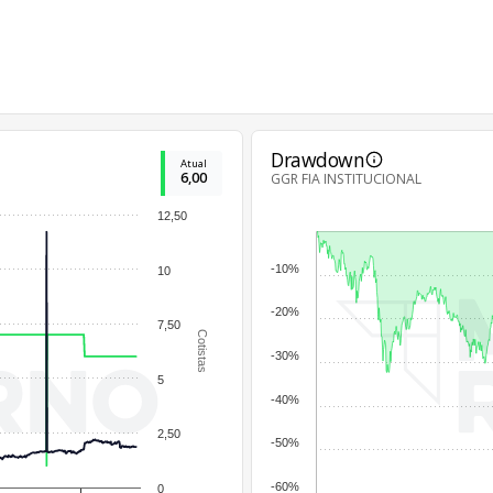
Drawdown
Atual
6,00
GGR FIA INSTITUCIONAL
12,50
-10%
10
-20%
7,50
Cotistas
-30%
5
-40%
2,50
-50%
-60%
0