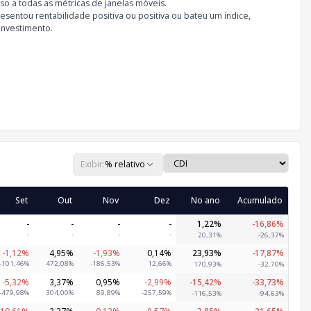
so a todas as métricas de janelas móveis.
sentou rentabilidade positiva ou positiva ou bateu um índice,
investimento.
Exibir:
% relativo
Set
Out
Nov
Dez
No ano
Acumulado
-
-
-
-
1,22%
-16,86%
-
-
-
-
20,31%
-26,37%
-1,12%
4,95%
-1,93%
0,14%
23,93%
-17,87%
-101,46%
472,08%
-186,53%
12,66%
170,93%
-32,70%
-5,32%
3,37%
0,95%
-2,99%
-15,42%
-33,73%
-479,98%
304,00%
89,89%
-257,59%
-116,53%
-94,63%
-10,61%
3,37%
-0,13%
-9,57%
-3,85%
-21,65%