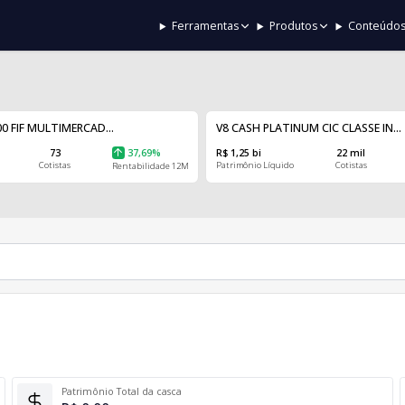
Ferramentas
Produtos
Conteúdo
0 FIF MULTIMERCAD...
V8 CASH PLATINUM CIC CLASSE IN...
73
37,69%
R$ 1,25 bi
22 mil
Cotistas
Patrimônio Líquido
Cotistas
Rentabilidade 12M
Patrimônio Total da casca