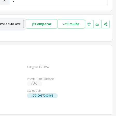
-
Comparar
Simular
asse e subclasse
Categoria ANBIMA
Investe 100% Offshore
NÃO
Código CVM
17010027000168