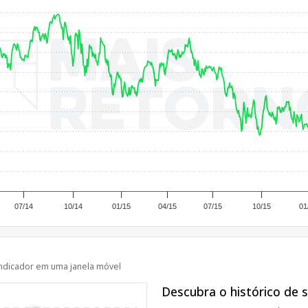
07/14
10/14
01/15
04/15
07/15
10/15
01
ndicador em uma janela móvel
Descubra o histórico de 