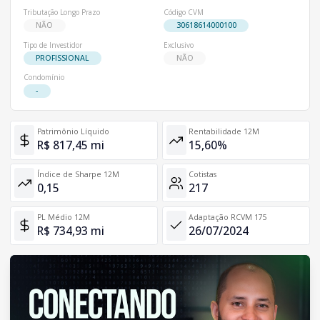
Tributação Longo Prazo
Código CVM
NÃO
30618614000100
Tipo de Investidor
Exclusivo
PROFISSIONAL
NÃO
Condomínio
-
Patrimônio Líquido
Rentabilidade 12M
R$ 817,45 mi
15,60%
Índice de Sharpe 12M
Cotistas
0,15
217
PL Médio 12M
Adaptação RCVM 175
R$ 734,93 mi
26/07/2024