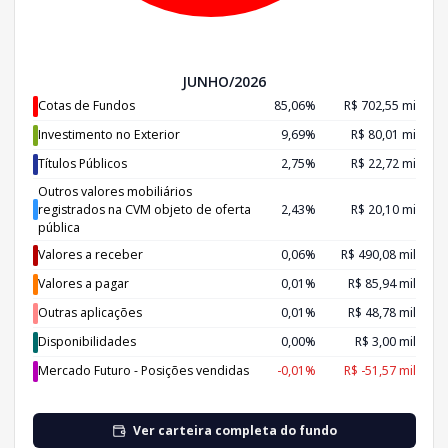
JUNHO/2026
Cotas de Fundos
85,06%
R$ 702,55 mi
Investimento no Exterior
9,69%
R$ 80,01 mi
Títulos Públicos
2,75%
R$ 22,72 mi
Outros valores mobiliários
registrados na CVM objeto de oferta
2,43%
R$ 20,10 mi
pública
Valores a receber
0,06%
R$ 490,08 mil
Valores a pagar
0,01%
R$ 85,94 mil
Outras aplicações
0,01%
R$ 48,78 mil
Disponibilidades
0,00%
R$ 3,00 mil
Mercado Futuro - Posições vendidas
-0,01%
R$ -51,57 mil
Ver carteira completa do fundo