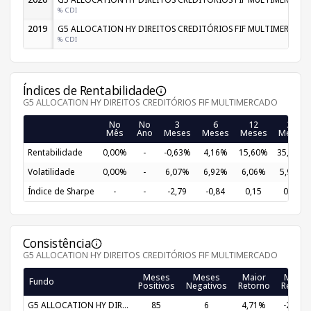
% CDI
2019
G5 ALLOCATION HY DIREITOS CREDITÓRIOS FIF MULTIMERCAD
% CDI
Índices de Rentabilidade
G5 ALLOCATION HY DIREITOS CREDITÓRIOS FIF MULTIMERCADO
No
No
3
6
12
24
Mês
Ano
Meses
Meses
Meses
Meses
Rentabilidade
0,00%
-
-0,63%
4,16%
15,60%
35,17%
Volatilidade
0,00%
-
6,07%
6,92%
6,06%
5,98%
Índice de Sharpe
-
-
-2,79
-0,84
0,15
0,44
Consistência
G5 ALLOCATION HY DIREITOS CREDITÓRIOS FIF MULTIMERCADO
Meses
Meses
Maior
Menor
Fundo
Positivos
Negativos
Retorno
Retorn
G5 ALLOCATION HY DIR...
85
6
4,71%
-2,37%