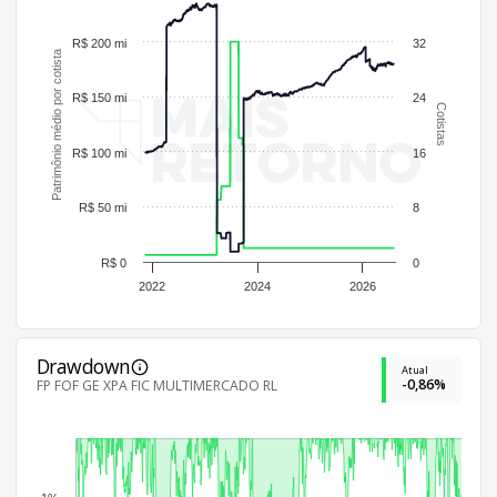
R$ 200 mi
32
Patrimônio médio por cotista
R$ 150 mi
24
Cotistas
R$ 100 mi
16
R$ 50 mi
8
R$ 0
0
2022
2024
2026
Drawdown
Atual
-0,86%
FP FOF GE XPA FIC MULTIMERCADO RL