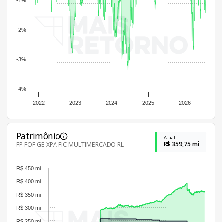
-1%
-2%
-3%
-4%
2022
2023
2024
2025
2026
Patrimônio
Atual
R$ 359,75 mi
FP FOF GE XPA FIC MULTIMERCADO RL
R$ 450 mi
R$ 400 mi
R$ 350 mi
R$ 300 mi
R$ 250 mi