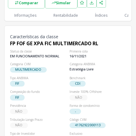
Comparar
Simular
Classes
PL
Cotistas
Classe
Informações
Rentabilidade
Índices
Cartei
R$ 359,75 mi
2
FP FOF GE XPA FIC MULTIMERCADO RL
Características da classe
FP FOF GE XPA FIC MULTIMERCADO RL
Status da classe
Primeira cota
EM FUNCIONAMENTO NORMAL
16/11/2021
Categoria CVM
Categoria ANBIMA
Estratégia Livre
MULTIMERCADO
Tipo ANBIMA
Benchmark
FIF
CDI
Composição do fundo
Investe 100% Offshore
FIF
NÃO
Previdência
Forma de condomínio
NÃO
-
Tributação Longo Prazo
Código CVM
NÃO
41762922000113
Tipo de Investidor
Exclusivo