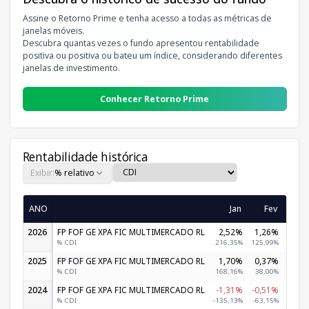
Assine o Retorno Prime e tenha acesso a todas as métricas de
janelas móveis.
Descubra quantas vezes o fundo apresentou rentabilidade
positiva ou positiva ou bateu um índice, considerando diferentes
janelas de investimento.
Conhecer Retorno Prime
Rentabilidade histórica
Exibir:
% relativo
ANO
Jan
Fev
M
2026
FP FOF GE XPA FIC MULTIMERCADO RL
2,52%
1,26%
-1,5
% CDI
216,35%
125,99%
-127,1
2025
FP FOF GE XPA FIC MULTIMERCADO RL
1,70%
0,37%
0,0
% CDI
168,16%
38,00%
9,0
2024
FP FOF GE XPA FIC MULTIMERCADO RL
-1,31%
-0,51%
1,0
% CDI
-135,13%
-63,15%
126,5