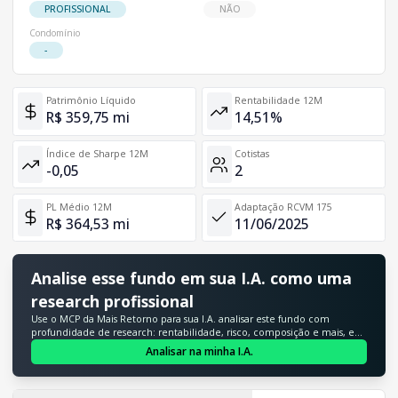
PROFISSIONAL
NÃO
Condomínio
-
Patrimônio Líquido
Rentabilidade 12M
R$ 359,75 mi
14,51%
Índice de Sharpe 12M
Cotistas
-0,05
2
PL Médio 12M
Adaptação RCVM 175
R$ 364,53 mi
11/06/2025
Analise esse fundo em sua I.A. como uma
research profissional
Use o MCP da Mais Retorno para sua I.A. analisar este fundo com
profundidade de research: rentabilidade, risco, composição e mais, em
segundos.
Analisar na minha I.A.