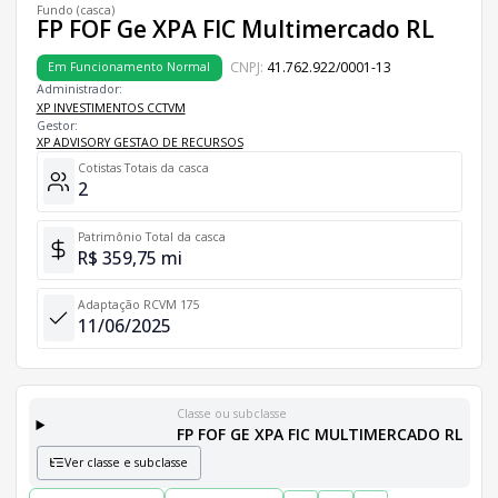
Fundo (casca)
FP FOF Ge XPA FIC Multimercado RL
CNPJ:
41.762.922/0001-13
Em Funcionamento Normal
Administrador:
XP INVESTIMENTOS CCTVM
Gestor:
XP ADVISORY GESTAO DE RECURSOS
Cotistas Totais da casca
2
Patrimônio Total da casca
R$ 359,75 mi
Adaptação RCVM 175
11/06/2025
Classe ou subclasse
FP FOF GE XPA FIC MULTIMERCADO RL
Ver classe e subclasse
Classes e Subclasses do Fundo
Lista completa de classes e subclasses disponíveis, incluindo in