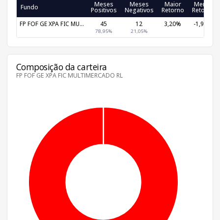
Meses
Meses
Maior
Menor
Fundo
Positivos
Negativos
Retorno
Retorno
FP FOF GE XPA FIC MU...
45
12
3,20%
-1,93%
78,95%
21,05%
Composição da carteira
FP FOF GE XPA FIC MULTIMERCADO RL