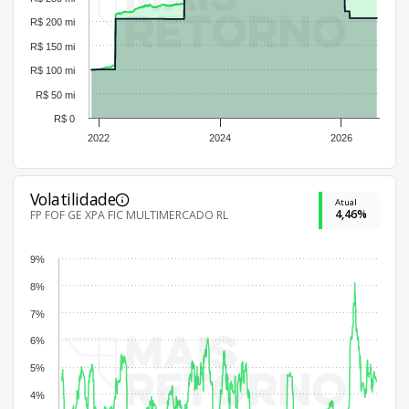
R$ 200 mi
R$ 150 mi
R$ 100 mi
R$ 50 mi
R$ 0
2022
2024
2026
Volatilidade
Atual
4,46%
FP FOF GE XPA FIC MULTIMERCADO RL
9%
8%
7%
6%
5%
4%