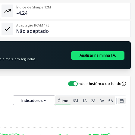
Índice de Sharpe 12M
-4,24
Adaptação RCVM 175
Não adaptado
Analisar na minha I.A.
ão e mais, em segundos.
Incluir histórico do fundo
Indicadores
Ótimo
6M
1A
2A
3A
5A