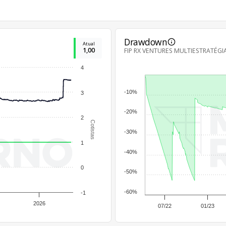
Drawdown
Atual
1,00
FIP RX VENTURES MULTIESTRATÉGIA
4
-10%
3
-20%
2
Cotistas
-30%
1
-40%
0
-50%
-60%
-1
2026
07/22
01/23