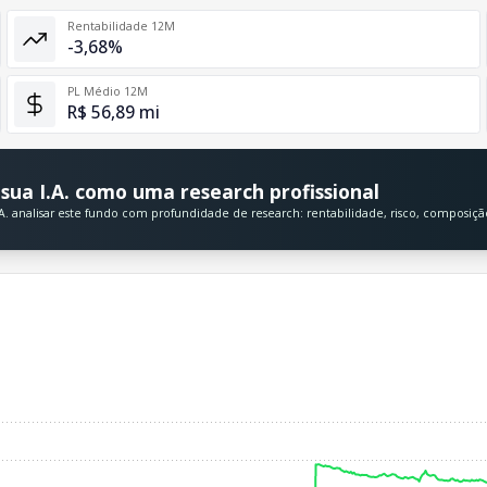
Rentabilidade 12M
-3,68%
PL Médio 12M
R$ 56,89 mi
sua I.A. como uma research profissional
A. analisar este fundo com profundidade de research: rentabilidade, risco, composiç