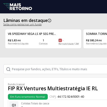
Lâminas em destaque
Saiba como patrocinar um fundo
V8 SPEEDWAY VEGA LS XP SEG PRE...
SOMMA TORINO F
R$ 5,83 mi
1
-
R$ 580,24 mi
Patrimônio Líquido
Cotistas
Patrimônio Líquido
Rentabilidade 12M
Fundo (casca)
FIP RX Ventures Multiestratégia IE RL
CNPJ:
44.172.924/0001-40
Em Funcionamento Normal
Cotistas Totais da casca