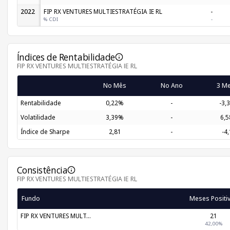
2022
FIP RX VENTURES MULTIESTRATÉGIA IE RL
-
% CDI
-
Índices de Rentabilidade
FIP RX VENTURES MULTIESTRATÉGIA IE RL
No Mês
No Ano
3 M
Rentabilidade
0,22%
-
-3,
Volatilidade
3,39%
-
6,
Índice de Sharpe
2,81
-
-4
Consistência
FIP RX VENTURES MULTIESTRATÉGIA IE RL
Fundo
Meses Positi
FIP RX VENTURES MULT...
21
42,00%