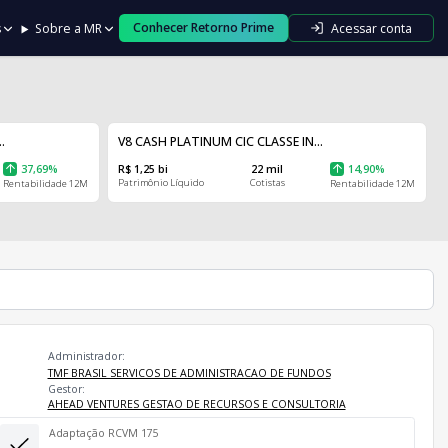
Conhecer Retorno Prime
Acessar conta
s
Sobre a MR
.
V8 CASH PLATINUM CIC CLASSE IN...
37,69%
R$ 1,25 bi
22 mil
14,90%
Patrimônio Líquido
Cotistas
Rentabilidade 12M
Rentabilidade 12M
Administrador:
TMF BRASIL SERVICOS DE ADMINISTRACAO DE FUNDOS
Gestor:
AHEAD VENTURES GESTAO DE RECURSOS E CONSULTORIA
Adaptação RCVM 175