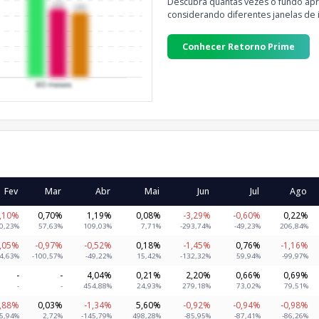
Descubra quantas vezes o fundo apre
considerando diferentes janelas de 
Conhecer Retorno Prime
Fev
Mar
Abr
Mai
Jun
Jul
Ago
1,10%
0,70%
1,19%
0,08%
-3,29%
-0,60%
0,22%
0,23%
57,63%
109,03%
7,71%
-293,74%
-49,23%
206,84%
0,05%
-0,97%
-0,52%
0,18%
-1,45%
0,76%
-1,16%
-4,63%
-100,57%
-49,22%
15,42%
-132,32%
59,94%
-99,97%
-
-
4,04%
0,21%
2,20%
0,66%
0,69%
-
-
454,88%
24,93%
279,18%
73,02%
79,51%
0,88%
0,03%
-1,34%
5,60%
-0,92%
-0,94%
-0,98%
95,94%
2,72%
-145,79%
498,28%
-85,95%
-87,41%
-86,26%