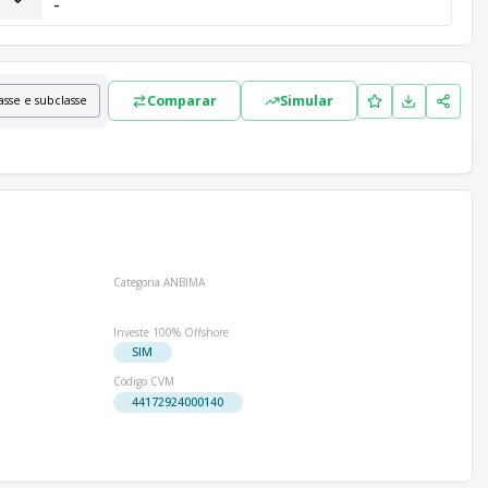
-
Comparar
Simular
asse e subclasse
Categoria ANBIMA
Investe 100% Offshore
SIM
Código CVM
44172924000140