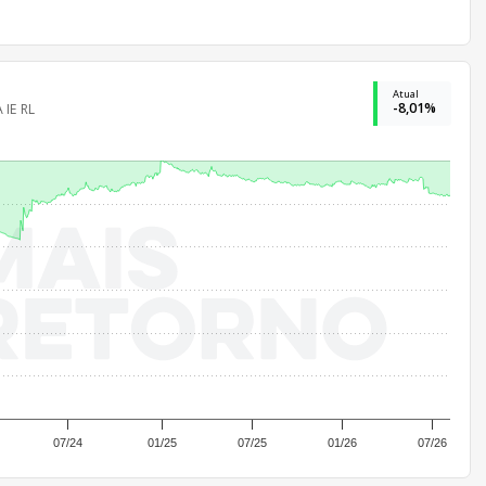
Atual
-8,01%
 IE RL
07/24
01/25
07/25
01/26
07/26