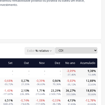
sentou rentabilidade positiva ou positiva ou bateu um índice,
investimento.
Exibir:
% relativo
Set
Out
Nov
Dez
No ano
Acumulado
-
-
-
-
-3,09%
9,38%
-
-
-
-
-37,46%
13,44%
-0,68%
0,27%
-0,39%
0,86%
-5,03%
12,88%
-55,72%
21,55%
-36,63%
70,36%
-35,12%
22,65%
-1,43%
2,10%
1,71%
23,29%
36,27%
18,85%
-171,87%
226,38%
215,64%
2.509,75%
333,58%
50,66%
6,51%
-0,74%
-1,08%
-0,33%
4,15%
-12,78%
668,41%
-74,63%
-117,50%
-36,74%
31,83%
-53,82%