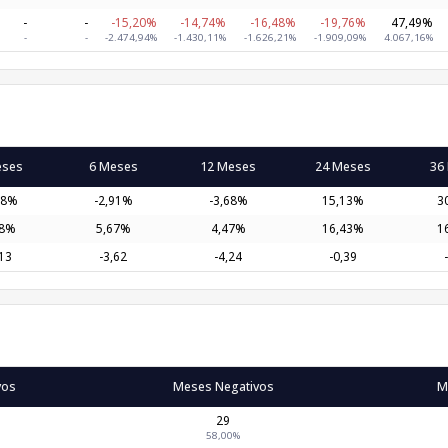
-
-
-15,20%
-14,74%
-16,48%
-19,76%
47,49%
-
-
-2.474,94%
-1.430,11%
-1.626,21%
-1.909,09%
4.067,16%
eses
6 Meses
12 Meses
24 Meses
36
38%
-2,91%
-3,68%
15,13%
3
58%
5,67%
4,47%
16,43%
1
,13
-3,62
-4,24
-0,39
vos
Meses Negativos
M
29
58,00%