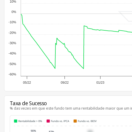
10%
0%
-10%
-20%
-30%
-40%
-50%
-60%
05/22
09/22
01/23
Taxa de Sucesso
% das vezes em que este fundo tem uma rentabilidade maior que um i