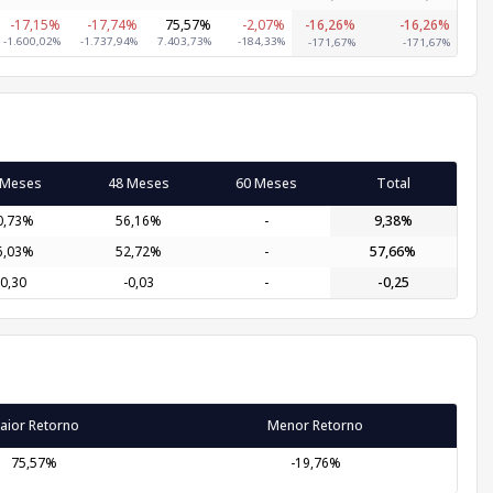
-17,15%
-17,74%
75,57%
-2,07%
-16,26%
-16,26%
-1.600,02%
-1.737,94%
7.403,73%
-184,33%
-171,67%
-171,67%
 Meses
48 Meses
60 Meses
Total
0,73%
56,16%
-
9,38%
6,03%
52,72%
-
57,66%
-0,30
-0,03
-
-0,25
aior Retorno
Menor Retorno
75,57%
-19,76%