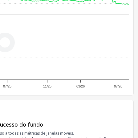
07/25
11/25
03/26
07/26
sucesso do fundo
so a todas as métricas de janelas móveis.