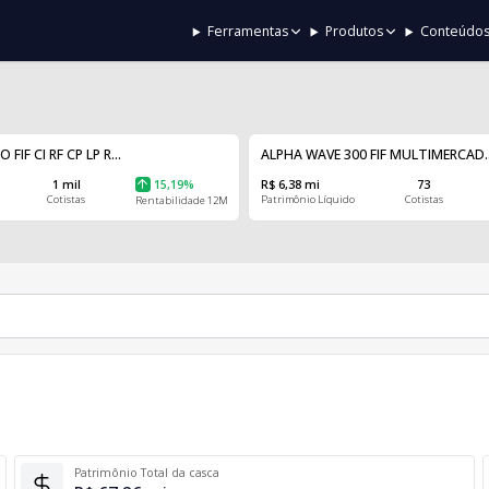
Ferramentas
Produtos
Conteúdo
IF CI RF CP LP R...
ALPHA WAVE 300 FIF MULTIMERCAD..
1 mil
15,19%
R$ 6,38 mi
73
Cotistas
Patrimônio Líquido
Cotistas
Rentabilidade 12M
Patrimônio Total da casca